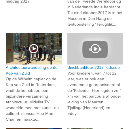
middag 2017
van de Tweede Wereldoorlog
in Nederlands Indië herdacht.
Tot eind oktober 2017 is in het
Museon in Den Haag de
tentoonstelling “Terugblik...
Architectuurwandeling op de
Binckbanktour 2017 'kidsride'
Kop van Zuid
Voor kinderen, van 7 tot 12
Op de Wilhelminapier op de
jaar, was er ook een
Kop van Zuid in Rotterdam,
evenement georganiseerd nl.
vindt de liefhebber, een
de 'Kidsride'. Hier legden ze 4
bijzondere verzameling
km van het parcours af onder
architectuur. Midvliet TV
leiding van Maarten
wandelde mee met kunst- en
Tjallinga(Nederland) en
cultuurhistoricus Hoo Man
Eddy...
Chan en maakte...