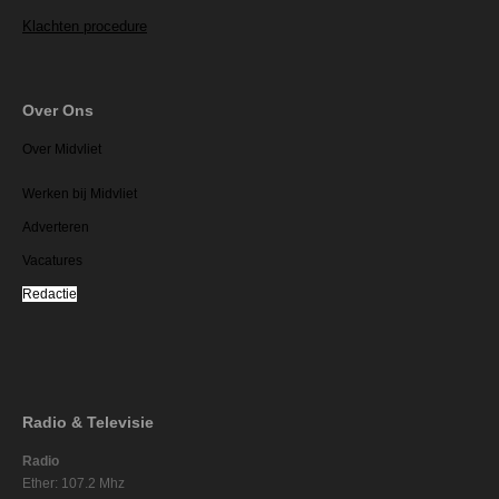
Klachten procedure
Over Ons
Over Midvliet
Werken bij Midvliet
Adverteren
Vacatures
Redactie
Radio & Televisie
Radio
Ether: 107.2 Mhz