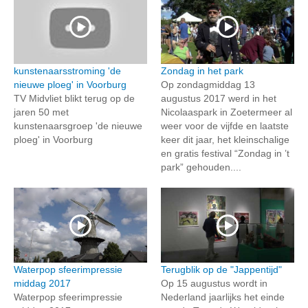
kunstenaarsstroming 'de
Zondag in het park
nieuwe ploeg' in Voorburg
Op zondagmiddag 13
TV Midvliet blikt terug op de
augustus 2017 werd in het
jaren 50 met
Nicolaaspark in Zoetermeer al
kunstenaarsgroep 'de nieuwe
weer voor de vijfde en laatste
ploeg' in Voorburg
keer dit jaar, het kleinschalige
en gratis festival “Zondag in ’t
park” gehouden....
Waterpop sfeerimpressie
Terugblik op de "Jappentijd"
middag 2017
Op 15 augustus wordt in
Waterpop sfeerimpressie
Nederland jaarlijks het einde