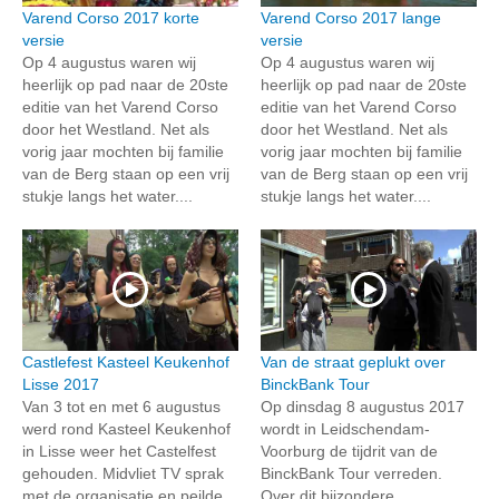
Varend Corso 2017 korte
Varend Corso 2017 lange
versie
versie
Op 4 augustus waren wij
Op 4 augustus waren wij
heerlijk op pad naar de 20ste
heerlijk op pad naar de 20ste
editie van het Varend Corso
editie van het Varend Corso
door het Westland. Net als
door het Westland. Net als
vorig jaar mochten bij familie
vorig jaar mochten bij familie
van de Berg staan op een vrij
van de Berg staan op een vrij
stukje langs het water....
stukje langs het water....
Castlefest Kasteel Keukenhof
Van de straat geplukt over
Lisse 2017
BinckBank Tour
Van 3 tot en met 6 augustus
Op dinsdag 8 augustus 2017
werd rond Kasteel Keukenhof
wordt in Leidschendam-
in Lisse weer het Castelfest
Voorburg de tijdrit van de
gehouden. Midvliet TV sprak
BinckBank Tour verreden.
met de organisatie en peilde
Over dit bijzondere