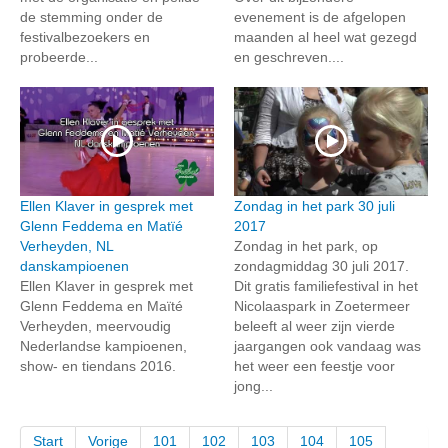
de stemming onder de
evenement is de afgelopen
festivalbezoekers en
maanden al heel wat gezegd
probeerde...
en geschreven....
Ellen Klaver in gesprek met
Zondag in het park 30 juli
Glenn Feddema en Matïé
2017
Verheyden, NL
Zondag in het park, op
danskampioenen
zondagmiddag 30 juli 2017.
Ellen Klaver in gesprek met
Dit gratis familiefestival in het
Glenn Feddema en Maïté
Nicolaaspark in Zoetermeer
Verheyden, meervoudig
beleeft al weer zijn vierde
Nederlandse kampioenen,
jaargangen ook vandaag was
show- en tiendans 2016.
het weer een feestje voor
jong...
Start
Vorige
101
102
103
104
105