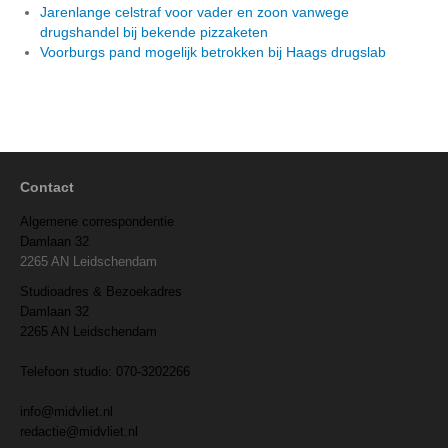
Jarenlange celstraf voor vader en zoon vanwege
drugshandel bij bekende pizzaketen
Voorburgs pand mogelijk betrokken bij Haags drugslab
Contact
Algemene correspondentie
Damlaan 32
2265 AN Leidschendam
Studioadres & Bezoekadres
Damlaan 32
2265 AN Leidschendam
Telefoon studio: 070-3202266
info@midvliet.nl
redactie@midvliet.nl