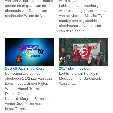
van Aert Schouman de laatste
werd dit jaar ook in
sporen na te gaan van de
Leidschendam-Voorburg,
dierentuin van De Loo van
weer uitbundig gevierd, mettal
stadhouder Wilem de V.
van activiteiten. Midvliet TV
maakte een uitgebreide
sfeerimpressie van de start
van deze dag in...
Best off Jazz in de Regio
2017 plein musique
Een compilatie van de
kort filmpje van het Plein
afgelopen 1 1/2 jaar van Jazz
Musique in het Burchtpark in
items met oa Simon Rigter,
Wassenaar
Wouter Hamel, Hermine
Deurlo, Greetje
Kauffeld, Marjorie Barnes en
verder Jazz at the museum en
in het Torentje....