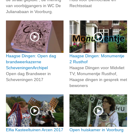
van voorbijgangers in WC De
Rechtsstaat
Julianabaan in Voorburg.
Haagse Dingen: Open dag
Haagse Dingen: Monumentje
brandweerkazerne
2 Rusthof
ScheveningenArchipel
Haagse Diingen voor Midvliet
Open dag Brandweer in
TV; Monumentje Rusthof,
Scheveningen 2017
Haagse dingen in gesprek met
bewoners
Elfia Kasteeltuinen Arcen 2017
Open huiskamer in Voorburg