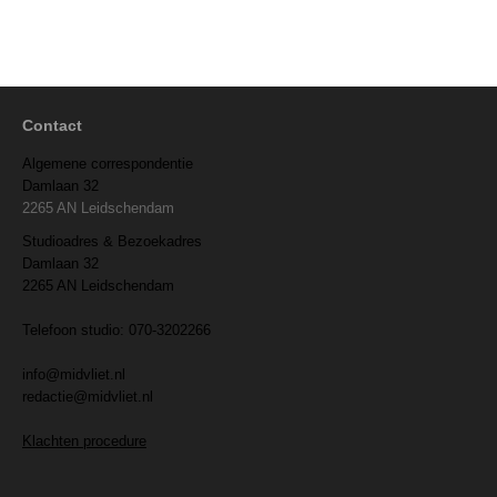
Contact
Algemene correspondentie
Damlaan 32
2265 AN Leidschendam
Studioadres & Bezoekadres
Damlaan 32
2265 AN Leidschendam
Telefoon studio: 070-3202266
info@midvliet.nl
redactie@midvliet.nl
Klachten procedure