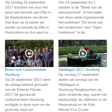
Op zondag 24 september
Van 21 september tot 1
2017 brachten we voor het
oktober is de “Week van de
eerst een bezoek aan Elfia in
eenzaamheid”. In het kader
de Kasteeltuinen van Arcen.
van deze week organiseerde
Vier keer op rij waren we
het actieteam “De kunst van
eerder op bezoek bij Elfia in
het rondkomen” een “Open
Haarzuilens en dus werd er...
huiskamer” in de...
Brons voor Leidschendam
Vlietdagen 2017 Voorburg
Voorburg
Op zondag 17 september
Op 20 september 2017 werd
deden we verslag van de
de uitslag bekend gemaakt
Vlietdagen in
van de Entente Florale
Voorburg.Hoogtepunten op
2017.De gemeente
deze stralende dag, waren het
Leidschendam-Voorburg
stadsontbijt, de oldtimers in de
eindigde in deze race om de
Herenstraat en de Kids
groenste stad van
Heroes Fun Cruise.