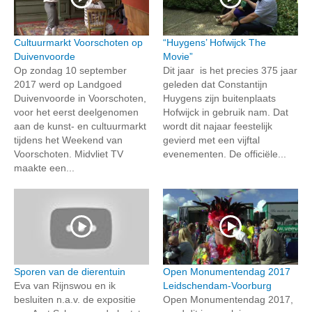
Cultuurmarkt Voorschoten op
“Huygens’ Hofwijck The
Duivenvoorde
Movie”
Op zondag 10 september
Dit jaar is het precies 375 jaar
2017 werd op Landgoed
geleden dat Constantijn
Duivenvoorde in Voorschoten,
Huygens zijn buitenplaats
voor het eerst deelgenomen
Hofwijck in gebruik nam. Dat
aan de kunst- en cultuurmarkt
wordt dit najaar feestelijk
tijdens het Weekend van
gevierd met een vijftal
Voorschoten. Midvliet TV
evenementen. De officiële...
maakte een...
Sporen van de dierentuin
Open Monumentendag 2017
Eva van Rijnswou en ik
Leidschendam-Voorburg
besluiten n.a.v. de expositie
Open Monumentendag 2017,