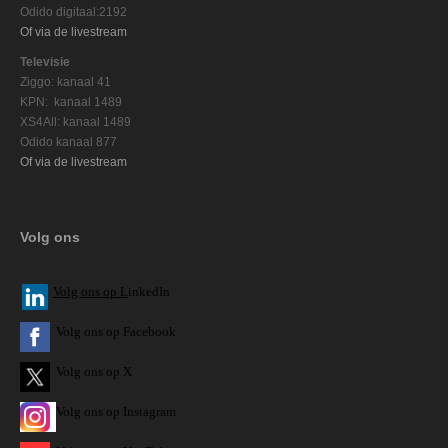
Odido digitaal:2192
Of via de livestream
Televisie
Ziggo: kanaal 41
KPN: kanaal 1489
XS4All: kanaal 1489
Odido kanaal 877
Of via de livestream
Volg ons
V
olg ons op L
inkedIn
Volg ons op Facebook
Volg ons op X
Volg ons op Instagram