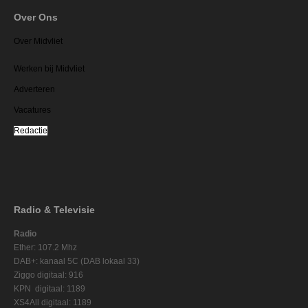
Over Ons
Over Midvliet
Werken bij Midvliet
Adverteren
Vacatures
Redactie
Radio & Televisie
Radio
Ether: 107.2 Mhz
DAB+: kanaal 5C (DAB lokaal 33)
Ziggo digitaal: 916
KPN digitaal: 1189
XS4All digitaal: 1189