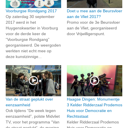
Voorburgse Rondgang 2017
Doet u mee aan de Beursvloer
Op zaterdag 30 september
aan de Vliet 2017?
2017 werd in het
Promo voor de 3e Beursvloer
Huygenskwartier in Voorburg
aan de Vliet, georganiseerd
voor de derde keer de
door Vrijwilligerspunt.
“Voorburgse Rondgang”
georganiseerd. De weergoden
werkten niet echt mee op
deze kunstzinnige...
Van de straat geplukt over
Haagse Dingen: Monumentje
eenzaamheid
3 Kelder Ridderzaal Prodemos
Ook tijdens “De week tegen
Huis voor Democratie en
eenzaamheid”, polste Midvliet
Rechtsstaat
TV, voor het programma “Van
Kelder Ridderzaal Prodemos
de straat geplukt”, de mening
Huis voor Democratie en