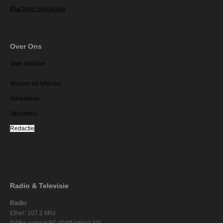
Klachten procedure
Over Ons
Over Midvliet
Werken bij Midvliet
Adverteren
Vacatures
Redactie
Radio & Televisie
Radio
Ether: 107.2 Mhz
DAB+: kanaal 5C (DAB lokaal 33)