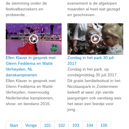
de stemming onder de
evenement is de afgelopen
festivalbezoekers en
maanden al heel wat gezegd
probeerde...
en geschreven....
Ellen Klaver in gesprek met
Zondag in het park 30 juli
Glenn Feddema en Matïé
2017
Verheyden, NL
Zondag in het park, op
danskampioenen
zondagmiddag 30 juli 2017.
Ellen Klaver in gesprek met
Dit gratis familiefestival in het
Glenn Feddema en Maïté
Nicolaaspark in Zoetermeer
Verheyden, meervoudig
beleeft al weer zijn vierde
Nederlandse kampioenen,
jaargangen ook vandaag was
show- en tiendans 2016.
het weer een feestje voor
jong...
Start
Vorige
101
102
103
104
105