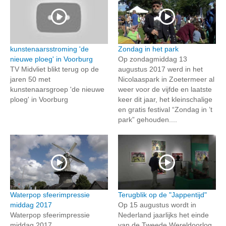
kunstenaarsstroming 'de
Zondag in het park
nieuwe ploeg' in Voorburg
Op zondagmiddag 13
TV Midvliet blikt terug op de
augustus 2017 werd in het
jaren 50 met
Nicolaaspark in Zoetermeer al
kunstenaarsgroep 'de nieuwe
weer voor de vijfde en laatste
ploeg' in Voorburg
keer dit jaar, het kleinschalige
en gratis festival “Zondag in ’t
park” gehouden....
Waterpop sfeerimpressie
Terugblik op de "Jappentijd"
middag 2017
Op 15 augustus wordt in
Waterpop sfeerimpressie
Nederland jaarlijks het einde
middag 2017
van de Tweede Wereldoorlog