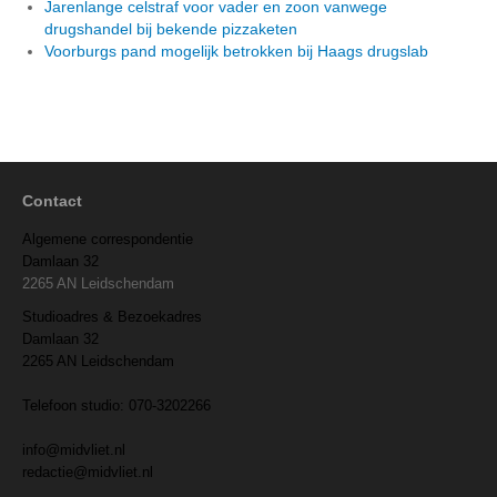
Jarenlange celstraf voor vader en zoon vanwege
drugshandel bij bekende pizzaketen
Voorburgs pand mogelijk betrokken bij Haags drugslab
Contact
Algemene correspondentie
Damlaan 32
2265 AN Leidschendam
Studioadres & Bezoekadres
Damlaan 32
2265 AN Leidschendam
Telefoon studio: 070-3202266
info@midvliet.nl
redactie@midvliet.nl