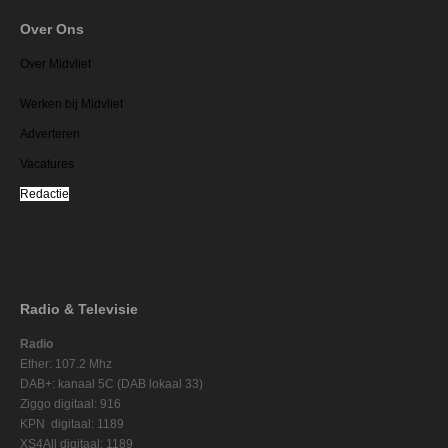
Over Ons
Over Midvliet
Werken bij Midvliet
Adverteren
Vacatures
Redactie
Radio & Televisie
Radio
Ether: 107.2 Mhz
DAB+: kanaal 5C (DAB lokaal 33)
Ziggo digitaal: 916
KPN digitaal: 1189
XS4All digitaal: 1189