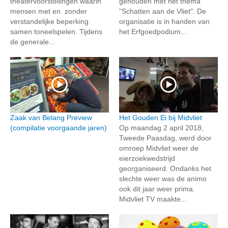
theatervoorstellingen waarin
gehouden met het thema
mensen met en zonder
"Schatten aan de Vliet". De
verstandelijke beperking
organisatie is in handen van
samen toneelspelen. Tijdens
het Erfgoedpodium...
de generale...
Zaak van Belang Preview
Het Gouden Ei bij Midvliet
(compilatie voorgaande jaren)
Op maandag 2 april 2018,
Tweede Paasdag, werd door
omroep Midvliet weer de
eierzoekwedstrijd
georganiseerd. Ondanks het
slechte weer was de animo
ook dit jaar weer prima.
Midvliet TV maakte...