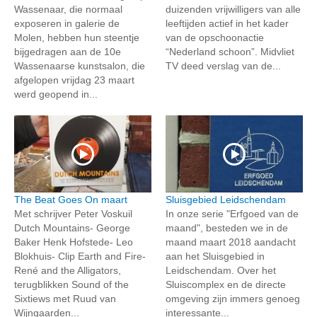
Wassenaar, die normaal
duizenden vrijwilligers van alle
exposeren in galerie de
leeftijden actief in het kader
Molen, hebben hun steentje
van de opschoonactie
bijgedragen aan de 10e
“Nederland schoon”. Midvliet
Wassenaarse kunstsalon, die
TV deed verslag van de...
afgelopen vrijdag 23 maart
werd geopend in...
The Beat Goes On maart
Sluisgebied Leidschendam
Met schrijver Peter Voskuil
In onze serie "Erfgoed van de
Dutch Mountains- George
maand", besteden we in de
Baker Henk Hofstede- Leo
maand maart 2018 aandacht
Blokhuis- Clip Earth and Fire-
aan het Sluisgebied in
René and the Alligators,
Leidschendam. Over het
terugblikken Sound of the
Sluiscomplex en de directe
Sixtiews met Ruud van
omgeving zijn immers genoeg
Wijngaarden...
interessante...