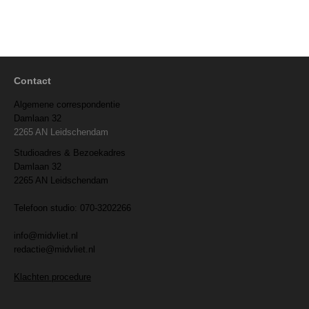
Contact
Algemene correspondentie
Damlaan 32
2265 AN Leidschendam
Studioadres & Bezoekadres
Damlaan 32
2265 AN Leidschendam
Telefoon studio: 070-3202266
info@midvliet.nl
redactie@midvliet.nl
Klachten procedure