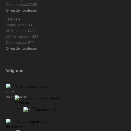
Odido digitaal:2192
Of via de livestream
Televisie
Ziggo: kanaal 41
KPN: kanaal 1489
XS4All: kanaal 1489
Odido kanaal 877
Of via de livestream
Volg ons
V
olg ons op L
inkedIn
Volg ons op Facebook
Volg ons op X
Volg ons op Instagram