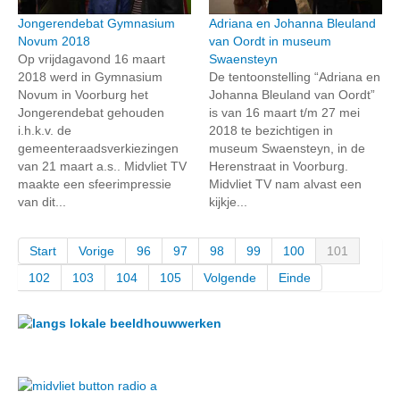
Jongerendebat Gymnasium
Adriana en Johanna Bleuland
Novum 2018
van Oordt in museum
Op vrijdagavond 16 maart
Swaensteyn
2018 werd in Gymnasium
De tentoonstelling “Adriana en
Novum in Voorburg het
Johanna Bleuland van Oordt”
Jongerendebat gehouden
is van 16 maart t/m 27 mei
i.h.k.v. de
2018 te bezichtigen in
gemeenteraadsverkiezingen
museum Swaensteyn, in de
van 21 maart a.s.. Midvliet TV
Herenstraat in Voorburg.
maakte een sfeerimpressie
Midvliet TV nam alvast een
van dit...
kijkje...
Start
Vorige
96
97
98
99
100
101
102
103
104
105
Volgende
Einde