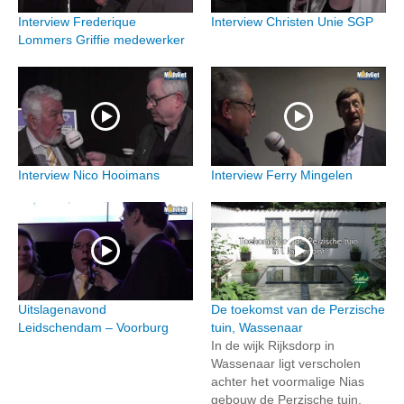
Interview Frederique
Interview Christen Unie SGP
Lommers Griffie medewerker
Interview Nico Hooimans
Interview Ferry Mingelen
Uitslagenavond
De toekomst van de Perzische
Leidschendam – Voorburg
tuin, Wassenaar
In de wijk Rijksdorp in
Wassenaar ligt verscholen
achter het voormalige Nias
gebouw de Perzische tuin.