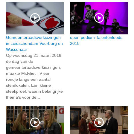
Gemeenteraadsverkiezingen
open podium Talentenloods
in Leidschendam Voorburg en
2018
Wassenaar
Op woensdag 21 maart 2018,
de dag van de
gemeenteraadsverkiezingen,
maakte Midvliet TV een
rondje langs een aantal
stemlokalen. Een kleine
steekproef, waarin belangrijke
thema’s voor de...