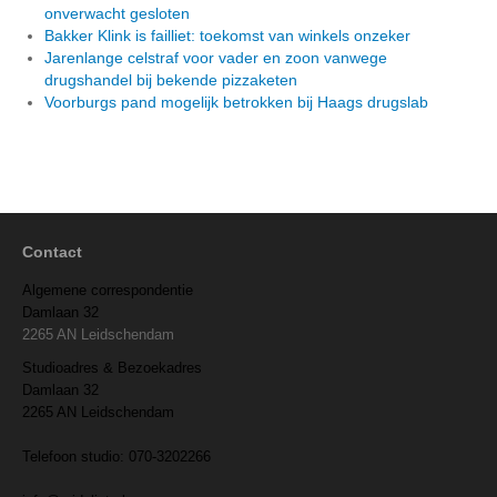
onverwacht gesloten
Bakker Klink is failliet: toekomst van winkels onzeker
Jarenlange celstraf voor vader en zoon vanwege
drugshandel bij bekende pizzaketen
Voorburgs pand mogelijk betrokken bij Haags drugslab
Contact
Algemene correspondentie
Damlaan 32
2265 AN Leidschendam
Studioadres & Bezoekadres
Damlaan 32
2265 AN Leidschendam
Telefoon studio: 070-3202266