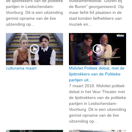
de lijsttrekkers van de politieke
huiskamerfestival "Gluren bij
partijen in Leidschendam-
de Buren" georganiseerd. Op
Voorburg. Dit is een uitzending
maar liefst 64 plaatsen in de
gemist opname van de live
stad konden liefhebbers van
uitzending op...
muziek en...
culturama maart
Midvliet Politiek debat, met de
lijsttrekkers van de Politieke
partijen uit...
7 maart 2018. Midvliet politiek
debat in het Veur Theater met
de lijsttrekkers van de politieke
partijen in Leidschendam-
Voorburg. Dit is een uitzending
gemist opname van de live
uitzending op...