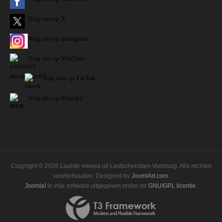
Volg ons op X
Volg ons op Instagram
Volg
ons op
YouTube
Volg ons op TikTok
Volg ons op Bluesky
Copyright © 2026 Laatste nieuws uit Leidschendam-Voorburg. Alle rechten
voorbehouden. Designed by
JoomlArt.com
.
Joomla!
is vrije software uitgegeven onder de
GNU/GPL licentie.