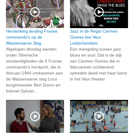
Herdenking landing Franse
Jazz in de Regio Carmen
commando's op de
Gomes live Veur
Wassenaarse Slag
Leidschendam
Afgelopen dinsdag werden
Een mengeling tussen jazz,
onder Siberische
blues en soul. Dat is de stijl
omstandigheden de 6 Franse
van Carmen Gomes die in
commando's herdacht, die in
februarieen schitterend
februari 1944 omkwamen aan
optreden deed met haar band
de Wassenaarse slag.Loco
in het Veur theater.
burgemeester Bert Doorn en
kolonel Sylvain...