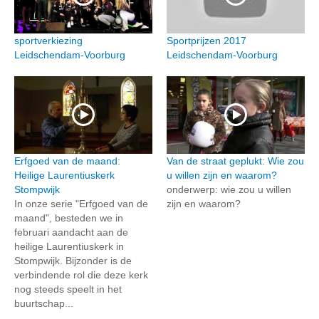
sportverkiezing
Sportprijzen 2017
Leidschendam-Voorburg
Leidschendam-Voorburg
Erfgoed van de maand:
Van de straat geplukt: Wie zou
Heilige Laurentiuskerk
u willen zijn en waarom?
Stompwijk
onderwerp: wie zou u willen
In onze serie "Erfgoed van de
zijn en waarom?
maand", besteden we in
februari aandacht aan de
heilige Laurentiuskerk in
Stompwijk. Bijzonder is de
verbindende rol die deze kerk
nog steeds speelt in het
buurtschap...