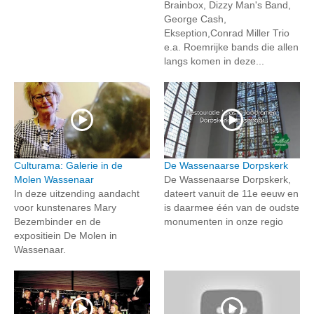
Brainbox, Dizzy Man's Band,
George Cash,
Ekseption,Conrad Miller Trio
e.a. Roemrijke bands die allen
langs komen in deze...
Culturama: Galerie in de
De Wassenaarse Dorpskerk
Molen Wassenaar
De Wassenaarse Dorpskerk,
In deze uitzending aandacht
dateert vanuit de 11e eeuw en
voor kunstenares Mary
is daarmee één van de oudste
Bezembinder en de
monumenten in onze regio
expositiein De Molen in
Wassenaar.