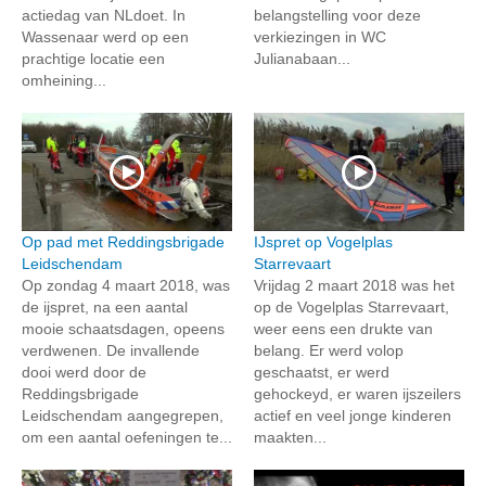
actiedag van NLdoet. In
belangstelling voor deze
Wassenaar werd op een
verkiezingen in WC
prachtige locatie een
Julianabaan...
omheining...
Op pad met Reddingsbrigade
IJspret op Vogelplas
Leidschendam
Starrevaart
Op zondag 4 maart 2018, was
Vrijdag 2 maart 2018 was het
de ijspret, na een aantal
op de Vogelplas Starrevaart,
mooie schaatsdagen, opeens
weer eens een drukte van
verdwenen. De invallende
belang. Er werd volop
dooi werd door de
geschaatst, er werd
Reddingsbrigade
gehockeyd, er waren ijszeilers
Leidschendam aangegrepen,
actief en veel jonge kinderen
om een aantal oefeningen te...
maakten...