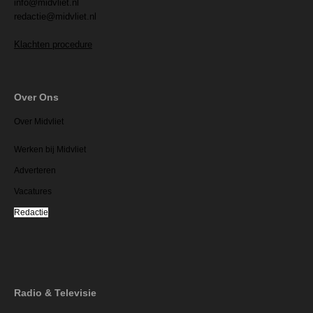
info@midvliet.nl
redactie@midvliet.nl
Klachten procedure
Over Ons
Over Midvliet
Werken bij Midvliet
Adverteren
Vacatures
Redactie
Radio & Televisie