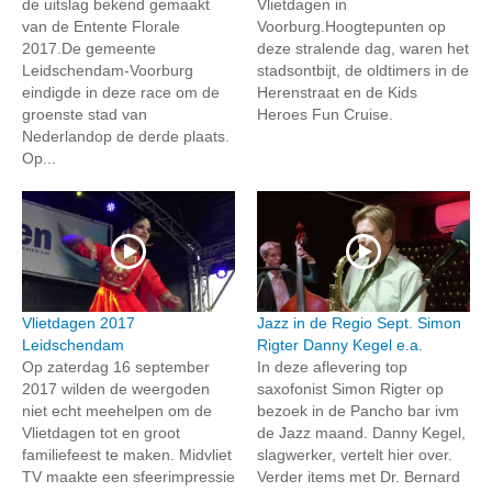
de uitslag bekend gemaakt
Vlietdagen in
van de Entente Florale
Voorburg.Hoogtepunten op
2017.De gemeente
deze stralende dag, waren het
Leidschendam-Voorburg
stadsontbijt, de oldtimers in de
eindigde in deze race om de
Herenstraat en de Kids
groenste stad van
Heroes Fun Cruise.
Nederlandop de derde plaats.
Op...
Vlietdagen 2017
Jazz in de Regio Sept. Simon
Leidschendam
Rigter Danny Kegel e.a.
Op zaterdag 16 september
In deze aflevering top
2017 wilden de weergoden
saxofonist Simon Rigter op
niet echt meehelpen om de
bezoek in de Pancho bar ivm
Vlietdagen tot en groot
de Jazz maand. Danny Kegel,
familiefeest te maken. Midvliet
slagwerker, vertelt hier over.
TV maakte een sfeerimpressie
Verder items met Dr. Bernard