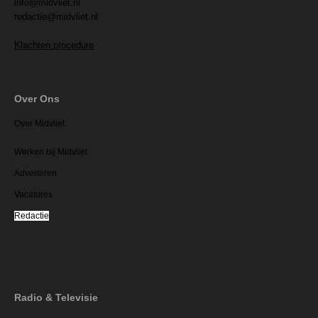
info@midvliet.nl
redactie@midvliet.nl
Klachten procedure
Over Ons
Over Midvliet
Werken bij Midvliet
Adverteren
Vacatures
Redactie
Radio & Televisie