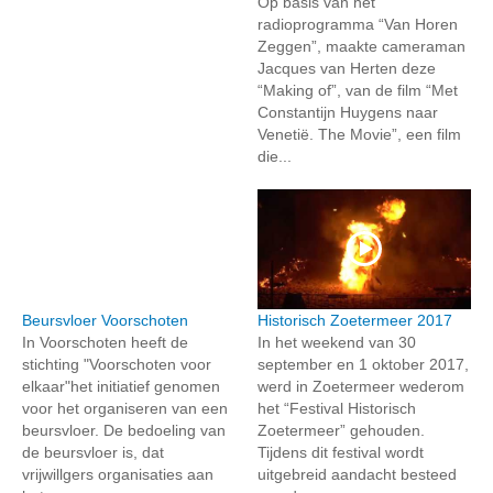
Op basis van het
radioprogramma “Van Horen
Zeggen”, maakte cameraman
Jacques van Herten deze
“Making of”, van de film “Met
Constantijn Huygens naar
Venetië. The Movie”, een film
die...
Beursvloer Voorschoten
Historisch Zoetermeer 2017
In Voorschoten heeft de
In het weekend van 30
stichting "Voorschoten voor
september en 1 oktober 2017,
elkaar"het initiatief genomen
werd in Zoetermeer wederom
voor het organiseren van een
het “Festival Historisch
beursvloer. De bedoeling van
Zoetermeer” gehouden.
de beursvloer is, dat
Tijdens dit festival wordt
vrijwillgers organisaties aan
uitgebreid aandacht besteed