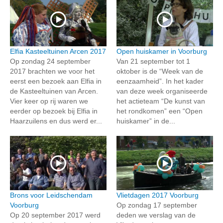
Elfia Kasteeltuinen Arcen 2017
Open huiskamer in Voorburg
Op zondag 24 september
Van 21 september tot 1
2017 brachten we voor het
oktober is de “Week van de
eerst een bezoek aan Elfia in
eenzaamheid”. In het kader
de Kasteeltuinen van Arcen.
van deze week organiseerde
Vier keer op rij waren we
het actieteam “De kunst van
eerder op bezoek bij Elfia in
het rondkomen” een “Open
Haarzuilens en dus werd er...
huiskamer” in de...
Brons voor Leidschendam
Vlietdagen 2017 Voorburg
Voorburg
Op zondag 17 september
Op 20 september 2017 werd
deden we verslag van de