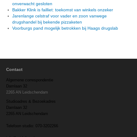
onverwacht gesloten
Bakker Klink is failliet: toekomst van winkels onzeker
Jarenlange celstraf voor vader en zoon vanwege
drugshandel bij bekende pizzaketen
Voorburgs pand mogelijk betrokken bij Haags drugslab
Contact
Algemene correspondentie
Damlaan 32
2265 AN Leidschendam
Studioadres & Bezoekadres
Damlaan 32
2265 AN Leidschendam
Telefoon studio: 070-3202266