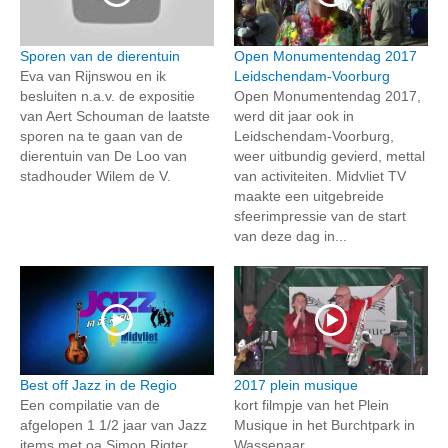
Sporen van de dierentuin
Open Monumentendag 2017
Eva van Rijnswou en ik
Leidschendam-Voorburg
besluiten n.a.v. de expositie
Open Monumentendag 2017,
van Aert Schouman de laatste
werd dit jaar ook in
sporen na te gaan van de
Leidschendam-Voorburg,
dierentuin van De Loo van
weer uitbundig gevierd, mettal
stadhouder Wilem de V.
van activiteiten. Midvliet TV
maakte een uitgebreide
sfeerimpressie van de start
van deze dag in...
Best off Jazz in de Regio
2017 plein musique
Een compilatie van de
kort filmpje van het Plein
afgelopen 1 1/2 jaar van Jazz
Musique in het Burchtpark in
items met oa Simon Rigter,
Wassenaar