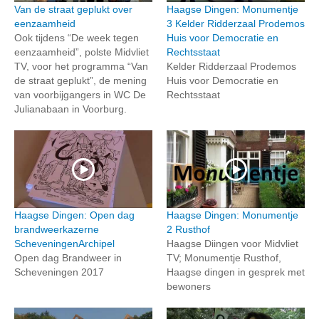
Van de straat geplukt over
Haagse Dingen: Monumentje
eenzaamheid
3 Kelder Ridderzaal Prodemos
Ook tijdens “De week tegen
Huis voor Democratie en
eenzaamheid”, polste Midvliet
Rechtsstaat
TV, voor het programma “Van
Kelder Ridderzaal Prodemos
de straat geplukt”, de mening
Huis voor Democratie en
van voorbijgangers in WC De
Rechtsstaat
Julianabaan in Voorburg.
Haagse Dingen: Open dag
Haagse Dingen: Monumentje
brandweerkazerne
2 Rusthof
ScheveningenArchipel
Haagse Diingen voor Midvliet
Open dag Brandweer in
TV; Monumentje Rusthof,
Scheveningen 2017
Haagse dingen in gesprek met
bewoners