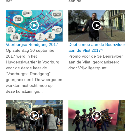
het...
aan de...
Voorburgse Rondgang 2017
Doet u mee aan de Beursvloer
Op zaterdag 30 september
aan de Vliet 2017?
2017 werd in het
Promo voor de 3e Beursvloer
Huygenskwartier in Voorburg
aan de Vliet, georganiseerd
voor de derde keer de
door Vrijwilligerspunt.
“Voorburgse Rondgang”
georganiseerd. De weergoden
werkten niet echt mee op
deze kunstzinnige...