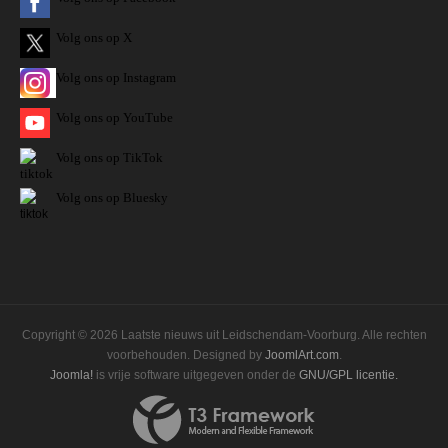
Volg ons op X
Volg ons op Instagram
Volg
ons op
YouTube
Volg ons op TikTok
Volg ons op Bluesky
Copyright © 2026 Laatste nieuws uit Leidschendam-Voorburg. Alle rechten
voorbehouden. Designed by
JoomlArt.com
.
Joomla!
is vrije software uitgegeven onder de
GNU/GPL licentie.