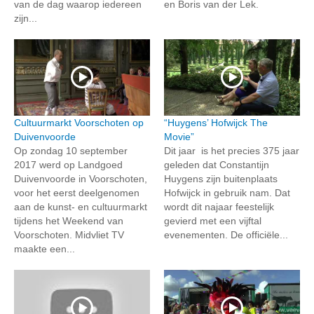
van de dag waarop iedereen
en Boris van der Lek.
zijn...
Cultuurmarkt Voorschoten op
“Huygens’ Hofwijck The
Duivenvoorde
Movie”
Op zondag 10 september
Dit jaar is het precies 375 jaar
2017 werd op Landgoed
geleden dat Constantijn
Duivenvoorde in Voorschoten,
Huygens zijn buitenplaats
voor het eerst deelgenomen
Hofwijck in gebruik nam. Dat
aan de kunst- en cultuurmarkt
wordt dit najaar feestelijk
tijdens het Weekend van
gevierd met een vijftal
Voorschoten. Midvliet TV
evenementen. De officiële...
maakte een...