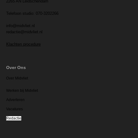
2265 AN Leidschendam
Telefoon studio: 070-3202266
info@midvliet.nl
redactie@midvliet.nl
Klachten procedure
Over Ons
Over Midvliet
Werken bij Midvliet
Adverteren
Vacatures
Redactie