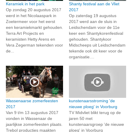
Keramiek in het park
Shanty festival aan de Vliet
Op zondag 20 augustus 2017
2017
werd in het Nicolaaspark in
Op zaterdag 19 augustus
Zoetermeer voor het eerst
2017 werd aan de sluis in
een keramiekmarkt gehouden.
Leidschendam voor de 11e
Terra Art Projects en
keer een Shantykorenfestival
keramisten Hetty Arens en
gehouden. Shantykoor
Vera Zegerman tekenden voor
Midscheeps uit Leidschendam
de...
tekende ook dit keer voor de
organisatie....
Wassenaarse zomerfeesten
kunstenaarsstroming 'de
2017
nieuwe ploeg' in Voorburg
Van 9 t/m 13 augustus 2017
TV Midvliet blikt terug op de
vonden in Wassenaar de
jaren 50 met
jaarlijkse zomerfeesten plaats.
kunstenaarsgroep 'de nieuwe
Trebol producties maakten
ploeg' in Voorburg