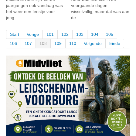
jaargangen ook vandaag was
voorgaande dagen
het weer een feestje voor
wisselvallig, maar dat was aan
jong...
de...
Start
Vorige
101
102
103
104
105
106
107
108
109
110
Volgende
Einde