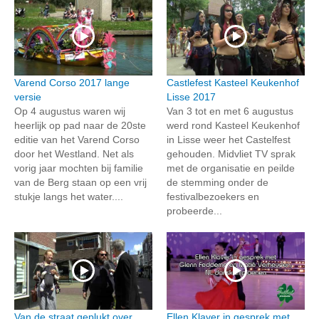
Varend Corso 2017 lange
Castlefest Kasteel Keukenhof
versie
Lisse 2017
Op 4 augustus waren wij
Van 3 tot en met 6 augustus
heerlijk op pad naar de 20ste
werd rond Kasteel Keukenhof
editie van het Varend Corso
in Lisse weer het Castelfest
door het Westland. Net als
gehouden. Midvliet TV sprak
vorig jaar mochten bij familie
met de organisatie en peilde
van de Berg staan op een vrij
de stemming onder de
stukje langs het water....
festivalbezoekers en
probeerde...
Van de straat geplukt over
Ellen Klaver in gesprek met