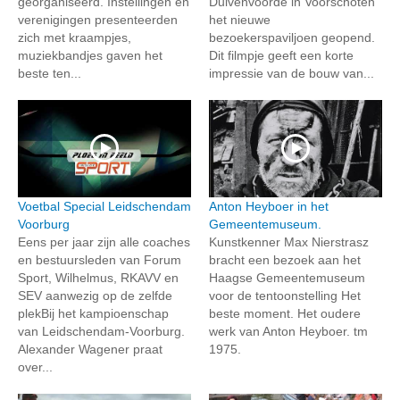
georganiseerd. Instellingen en
Duivenvoorde in Voorschoten
verenigingen presenteerden
het nieuwe
zich met kraampjes,
bezoekerspaviljoen geopend.
muziekbandjes gaven het
Dit filmpje geeft een korte
beste ten...
impressie van de bouw van...
Voetbal Special Leidschendam
Anton Heyboer in het
Voorburg
Gemeentemuseum.
Eens per jaar zijn alle coaches
Kunstkenner Max Nierstrasz
en bestuursleden van Forum
bracht een bezoek aan het
Sport, Wilhelmus, RKAVV en
Haagse Gemeentemuseum
SEV aanwezig op de zelfde
voor de tentoonstelling Het
plekBij het kampioenschap
beste moment. Het oudere
van Leidschendam-Voorburg.
werk van Anton Heyboer. tm
Alexander Wagener praat
1975.
over...