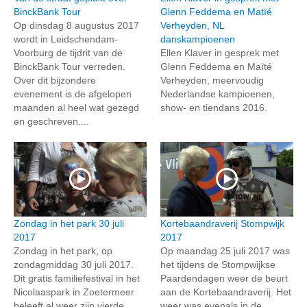
BinckBank Tour
Glenn Feddema en Matïé
Op dinsdag 8 augustus 2017
Verheyden, NL
wordt in Leidschendam-
danskampioenen
Voorburg de tijdrit van de
Ellen Klaver in gesprek met
BinckBank Tour verreden.
Glenn Feddema en Maïté
Over dit bijzondere
Verheyden, meervoudig
evenement is de afgelopen
Nederlandse kampioenen,
maanden al heel wat gezegd
show- en tiendans 2016.
en geschreven....
Zondag in het park 30 juli
Kortebaandraverij Stompwijk
2017
2017
Zondag in het park, op
Op maandag 25 juli 2017 was
zondagmiddag 30 juli 2017.
het tijdens de Stompwijkse
Dit gratis familiefestival in het
Paardendagen weer de beurt
Nicolaaspark in Zoetermeer
aan de Kortebaandraverij. Het
beleeft al weer zijn vierde
weer was evenals in de