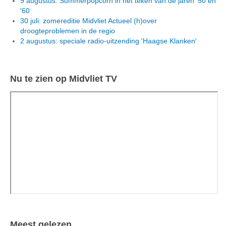
9 augustus: Summerpopcorn in het teken van de jaren '50 en
'60
30 juli: zomereditie Midvliet Actueel (h)over
droogteproblemen in de regio
2 augustus: speciale radio-uitzending 'Haagse Klanken'
Nu te zien op Midvliet TV
Meest gelezen