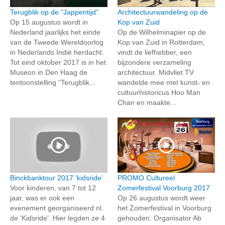
Terugblik op de "Jappentijd"
Architectuurwandeling op de
Op 15 augustus wordt in
Kop van Zuid
Nederland jaarlijks het einde
Op de Wilhelminapier op de
van de Tweede Wereldoorlog
Kop van Zuid in Rotterdam,
in Nederlands Indië herdacht.
vindt de liefhebber, een
Tot eind oktober 2017 is in het
bijzondere verzameling
Museon in Den Haag de
architectuur. Midvliet TV
tentoonstelling “Terugblik...
wandelde mee met kunst- en
cultuurhistoricus Hoo Man
Chan en maakte...
Binckbanktour 2017 'kidsride'
PROMO Cultureel
Voor kinderen, van 7 tot 12
Zomerfestival Voorburg 2017
jaar, was er ook een
Op 26 augustus wordt weer
evenement georganiseerd nl.
het Zomerfestival in Voorburg
de 'Kidsride'. Hier legden ze 4
gehouden. Organisator Ab