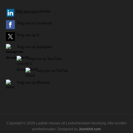
V
olg ons op L
inkedIn
Volg ons op Facebook
Volg ons op X
Volg ons op Instagram
Volg
ons op
YouTube
Volg ons op TikTok
Volg ons op Bluesky
Copyright © 2026 Laatste nieuws uit Leidschendam-Voorburg. Alle rechten
voorbehouden. Designed by
JoomlArt.com
.