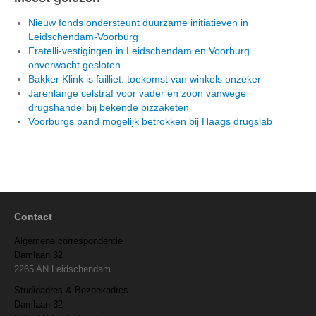
Nieuw fonds ondersteunt duurzame initiatieven in
Leidschendam-Voorburg
Fratelli-vestigingen in Leidschendam en Voorburg
onverwacht gesloten
Bakker Klink is failliet: toekomst van winkels onzeker
Jarenlange celstraf voor vader en zoon vanwege
drugshandel bij bekende pizzaketen
Voorburgs pand mogelijk betrokken bij Haags drugslab
Contact
Algemene correspondentie
Damlaan 32
2265 AN Leidschendam
Studioadres & Bezoekadres
Damlaan 32