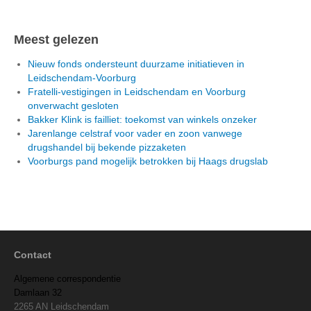
Meest gelezen
Nieuw fonds ondersteunt duurzame initiatieven in
Leidschendam-Voorburg
Fratelli-vestigingen in Leidschendam en Voorburg
onverwacht gesloten
Bakker Klink is failliet: toekomst van winkels onzeker
Jarenlange celstraf voor vader en zoon vanwege
drugshandel bij bekende pizzaketen
Voorburgs pand mogelijk betrokken bij Haags drugslab
Contact
Algemene correspondentie
Damlaan 32
2265 AN Leidschendam