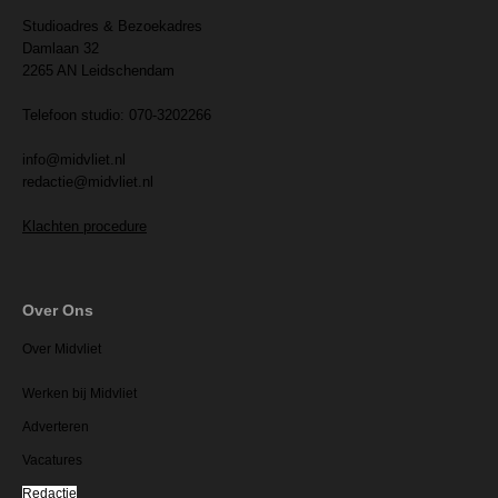
Studioadres & Bezoekadres
Damlaan 32
2265 AN Leidschendam
Telefoon studio: 070-3202266
info@midvliet.nl
redactie@midvliet.nl
Klachten procedure
Over Ons
Over Midvliet
Werken bij Midvliet
Adverteren
Vacatures
Redactie