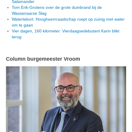
Salamander
Tom Erik-Grotens over de grote duinbrand bij de
Wassenaarse Slag
Watertekort: Hoogheemraadschap roept op zuinig met water
om te gaan
Vier dagen, 160 kilometer: Vierdaagsedebutant Karin blikt
terug
Column burgemeester Vroom