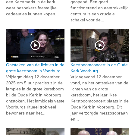
een Kerstmarkt in de kerk
geopend. Een goed
waar bezoekers feestelijke
functionerend en aantrekkelijk
cadeautjes kunnen kopen...
centrum is een cruciale
schakel voor de...
Ontsteken van de lichtjes in de
Kerstboomconcert in de Oude
grote kerstboom in Voorburg
Kerk Voorburg
Vrijdagmiddag 12 december
Vrijdagavond 12 december
2025 om 5 uur precies zijn de
vond, na het ontsteken van de
lampjes in de grote kerstboom
lichten van de grote
bij de Oude Kerk in Voorburg
kerstboom, het jaarlijkse
ontstoken. Het inmiddels vaste
Kerstboomconcert plaats in de
Voorburgs ritueel trok veel
Oude Kerk in Voorburg. Dit
bewoners naar het...
jaar verzorgde mezzosopraan
en...