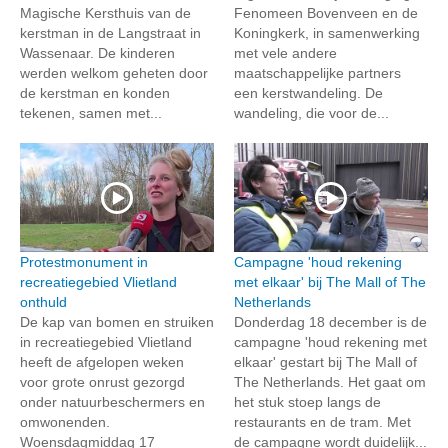
Magische Kersthuis van de
Fenomeen Bovenveen en de
kerstman in de Langstraat in
Koningkerk, in samenwerking
Wassenaar. De kinderen
met vele andere
werden welkom geheten door
maatschappelijke partners
de kerstman en konden
een kerstwandeling. De
tekenen, samen met...
wandeling, die voor de...
Protestmonument in
Campagne 'houd rekening
recreatiegebied Vlietland
met elkaar' bij The Mall of The
onthuld
Netherlands
De kap van bomen en struiken
Donderdag 18 december is de
in recreatiegebied Vlietland
campagne 'houd rekening met
heeft de afgelopen weken
elkaar' gestart bij The Mall of
voor grote onrust gezorgd
The Netherlands. Het gaat om
onder natuurbeschermers en
het stuk stoep langs de
omwonenden.
restaurants en de tram. Met
Woensdagmiddag 17
de campagne wordt duidelijk...