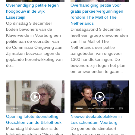
Overhandiging petitie tegen
Overhandiging petitie voor
hoogbouw in de wijk
gratis parkeervergunningen
Essesteijn
rondom The Mall of The
Op dinsdag 9 december
Netherlands
boden bewoners van de
Dinsdagavond 9 december
Klaverweide in Voorburg een
heeft een groep omwonenden
petitie aan de voorzitter van
van The Mall of The
de Commissie Omgeving aan.
Netherlands een petitie
Zij maken bezwaar tegen de
aangeboden van ongeveer
geplande herontwikkeling van
1300 handtekeningen. De
de...
bewoners zijn tegen het plan
om omwonenden te gaan...
Opening fototentoonstelling
Nieuwe deelautoplekken in
Gezichten van de Bibliotheek
Leidschendam-Voorburg
Maandag 8 december is de
De gemeente stimuleert
fototentoonstelling “Gezichten
duurzaam en veilig reizen en