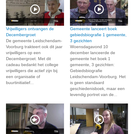
Vrijwilligers ontvangen de
Gemeente lanceert boek
Decembergroet
gebiedsbiografie 1 gemeente,
De gemeente Leidschendam-
3 gezichten
Voorburg trakteert ook dit jaar
Woensdagavond 10
vrijwilligers op een
december lanceerde de
Decembergroet. Met dit
gemeente het boek 1
cadeau bedankt het college
gemeente, 3 gezichten:
vrijwilligers die actief zijn bij
Gebiedsbiografie
een organisatie of
Leidschendam-Voorburg. Het
buurtinitiatief...
is geen standaard
geschiedenisboek, maar een
levendig portret van de...