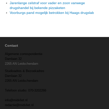
Jarenlange celstraf voor vader en zoon vanwege
drugshandel bij bekende pizzaketen
Voorburgs pand mogelijk betrokken bij Haags drugslab
Contact
Algemene correspondentie
Damlaan 32
2265 AN Leidschendam
Studioadres & Bezoekadres
Damlaan 32
2265 AN Leidschendam
Telefoon studio: 070-3202266
info@midvliet.nl
redactie@midvliet.nl