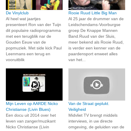
De Vinylclub
Rooie Ruud Little Big Man
Al heel wat jaartjes
Al 25 jaar de drummer van de
presenteert Ron van der Tuijn
Leidschendams-Voorburgse
dit populaire radioprogramma
groep De Knappe Mannen
met een terugblik nar de
Band.Ruud van der Sluis,
Gouden Eeuw van de
meer bekend als Rooie Ruud,
popmuziek. Met side kick Paul
is verder een kenner van de
Leenmans een terug en
paardensport enweet alles
vooruitblik
van het...
Mijn Leven op AARDE Nicko
Van de Straat geplukt.
Christianse (Livin Blues)
Veiligheid
Een docu uit 2014 over het
Midvliet TV brengt middels
leven van zanger/muzikant
interviews, in uw directe
Nicko Christianse (Livin
omgeving, de geluiden van de