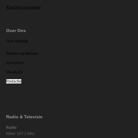
Klachten procedure
Over Ons
Over Midvliet
Werken bij Midvliet
Adverteren
Vacatures
Redactie
Radio & Televisie
Radio
Ether: 107.2 Mhz