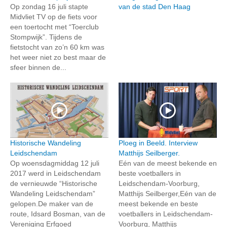
Op zondag 16 juli stapte
van de stad Den Haag
Midvliet TV op de fiets voor
een toertocht met “Toerclub
Stompwijk”. Tijdens de
fietstocht van zo’n 60 km was
het weer niet zo best maar de
sfeer binnen de...
Historische Wandeling
Ploeg in Beeld. Interview
Leidschendam
Matthijs Seilberger.
Op woensdagmiddag 12 juli
Eén van de meest bekende en
2017 werd in Leidschendam
beste voetballers in
de vernieuwde “Historische
Leidschendam-Voorburg,
Wandeling Leidschendam”
Matthijs Seilberger,Eén van de
gelopen.De maker van de
meest bekende en beste
route, Idsard Bosman, van de
voetballers in Leidschendam-
Vereniging Erfgoed
Voorburg, Matthijs