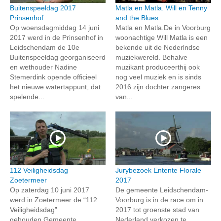
Buitenspeeldag 2017
Matla en Matla. Will en Tenny
Prinsenhof
and the Blues.
Op woensdagmiddag 14 juni
Matla en Matla.De in Voorburg
2017 werd in de Prinsenhof in
woonachtige Will Matla is een
Leidschendam de 10e
bekende uit de Nederlndse
Buitenspeeldag georganiseerd
muziekwereld. Behalve
en wethouder Nadine
muzikant produceerthij ook
Stemerdink opende officieel
nog veel muziek en is sinds
het nieuwe watertappunt, dat
2016 zijn dochter zangeres
spelende...
van...
112 Veiligheidsdag
Jurybezoek Entente Florale
Zoetermeer
2017
Op zaterdag 10 juni 2017
De gemeente Leidschendam-
werd in Zoetermeer de “112
Voorburg is in de race om in
Veiligheidsdag”
2017 tot groenste stad van
gehouden.Gemeente,
Nederland verkozen te