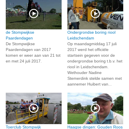
de Stompwijkse
Ondergrondse boring riool
Paardendagen
Leidschendam
De Stompwijkse
Op maandagmiddag 17 juli
Paardendagen van 2017
2017 werd het officiële
komen er weer aan van 21 tot
startsein gegeven voor de
en met 24 juli 2017.
ondergrondse boring t.b.v. het
riool in Leidschendam.
Wethouder Nadine
Stemerdink stelde samen met
aannemer Huibert van...
Toerclub Stompwijk
Haagse dingen: Gouden Roos