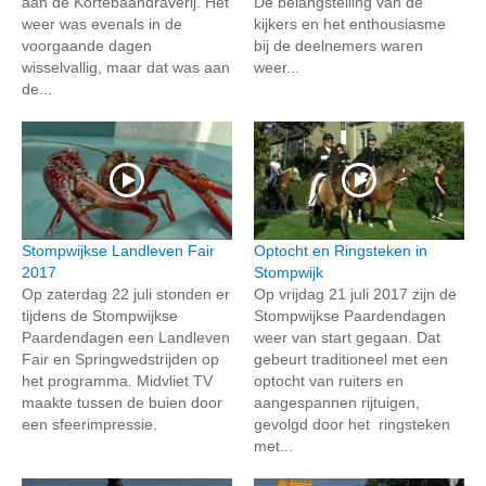
aan de Kortebaandraverij. Het
De belangstelling van de
weer was evenals in de
kijkers en het enthousiasme
voorgaande dagen
bij de deelnemers waren
wisselvallig, maar dat was aan
weer...
de...
Stompwijkse Landleven Fair
Optocht en Ringsteken in
2017
Stompwijk
Op zaterdag 22 juli stonden er
Op vrijdag 21 juli 2017 zijn de
tijdens de Stompwijkse
Stompwijkse Paardendagen
Paardendagen een Landleven
weer van start gegaan. Dat
Fair en Springwedstrijden op
gebeurt traditioneel met een
het programma. Midvliet TV
optocht van ruiters en
maakte tussen de buien door
aangespannen rijtuigen,
een sfeerimpressie.
gevolgd door het ringsteken
met...