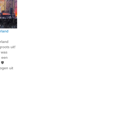
rland
rland
roots uit!
n was
n een
🛡️
ogen uit