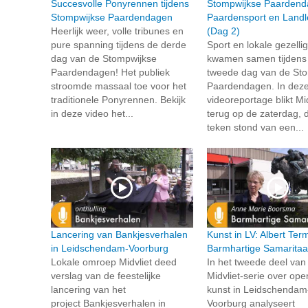
Succesvolle Ponyrennen tijdens
Stompwijkse Paardend
Stompwijkse Paardendagen
Paardensport en Landl
Heerlijk weer, volle tribunes en
(Dag 2)
pure spanning tijdens de derde
Sport en lokale gezelli
dag van de Stompwijkse
kwamen samen tijdens
Paardendagen! Het publiek
tweede dag van de St
stroomde massaal toe voor het
Paardendagen. In dez
traditionele Ponyrennen. Bekijk
videoreportage blikt Mid
in deze video het...
terug op de zaterdag, d
teken stond van een...
Lancering van Bankjesverhalen
Kunst in LV: Albert Te
in Leidschendam-Voorburg
Barmhartige Samarita
Lokale omroep Midvliet deed
In het tweede deel van
verslag van de feestelijke
Midvliet-serie over op
lancering van het
kunst in Leidschendam
project Bankjesverhalen in
Voorburg analyseert