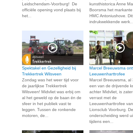
Leidschendam-Voorburg! De
kunsthistorica Anne Ma
officiële opening vond plaats bij
Boorsma het markante 
het...
HMC Antoniushove. Dit
indrukwekkende werk..
Spektakel en Gezelligheid bij
Marcel Breeuwsma ont
Trekkertrek Wilsveen
Leeuwenharttrofee
Zondag was het weer tijd voor
Marcel Breeuwsma, al 
de jaarlijkse Trekkertrek
een van de drijvende k
Wilsveen! Midvliet was erbij om
achter Midvliet, is zate
al het geweld op de baan én de
verrast met de
sfeer in het publiek vast te
Leeuwenharttrofee van
leggen. Tussen de ronkende
Lionsclub Voorburg. D
motoren, de...
onderscheiding werd ui
tijdens een...