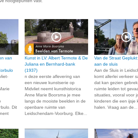
ve hoogtepunten vast.
en van
Kunst in LV: Albert Termote & De
Van de Straat Geplukt
Juliana en Bernhard-bank
aan de sluis
Corbulo
(1937)
Aan de Sluis in Leid
liet-
n deze eerste aflevering van
komt allerlei verkeer
een nieuwe kunstserie op
dat kan gezien gebre
Marie
Midvliet neemt kunsthistorica
ruimte leiden tot gevaa
Anne Marie Boorsma je mee
situaties, vooral voor 
e
langs de mooiste beelden in de
kinderen die een ijsj
bulo. Dit
openbare ruimte van
halen. Vraag aan de...
ment
Leidschendam-Voorburg. Elke...