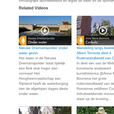
omvangrijke sportweekend en legde de sfeer en de sportie
Related Videos
Nieuwe Driemanspolder onder
Wandeling langs beeld
water gezet
Albert Termote deel 4
Het water in de Nieuwe
Ruiterstandbeeld van 
Driemanspolder staat tijdelijk
In deel vier van de Midv
een flink stuk hoger dan
kunstserie analyseert
normaal! Het
kunsthistorica @Anne 
Hoogheemraadschap van
Boorsma het grote
Rijnland heeft de waterberging
ruiterstandbeeld van d
hier de afgelopen dagen deels
Romeinse veldheer Cor
onder water...
indrukwekkende monu
staat op de kruising...