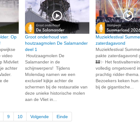
lder: Op
Groot onderhoud van
Muziekfestival Summe
!
houtzaagmolen De Salamander
zaterdagavond
mpwijkse
deel 1
Muziekfestival Summe
 video
Houtzaagmolen De
pakte zaterdagavond g
 Midvliet
Salamander in de
🏰✨ Het festivalterrei
kje achter
schijnwerpers! Tijdens
volledig omgetoverd i
Vader.
Molendag namen we een
prachtig ridder-thema. 
oe de
exclusief kijkje achter de
Bezoekers keken hun 
schermen bij de restauratie van
bij de gigantische...
deze unieke historische molen
aan de Vliet in...
9
10
Volgende
Einde