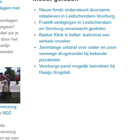
n
dagen met
Nieuw fonds ondersteunt duurzame
initiatieven in Leidschendam-Voorburg
dendagen
Fratelli-vestigingen in Leidschendam
t gegaan!
en Voorburg onverwacht gesloten
iet zie je
Bakker Klink is failliet: toekomst van
t door het
winkels onzeker
rtijn
Jarenlange celstraf voor vader en zoon
meester
vanwege drugshandel bij bekende
pizzaketen
Voorburgs pand mogelijk betrokken bij
Haags drugslab
erenzorg:
en NDZ
rde
erenzorg
eum op een