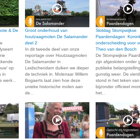
rmote & De
Groot onderhoud van
Slotdag Stompwijkse
houtzaagmolen De Salamander
Paardendagen: Konink
de
deel 2
onderscheiding voor vo
lyseert
In dit tweede deel van onze
Theo van den Bosch
rie
reportage over Houtzaagmolen
De Stompwijkse Paar
kkende
De Salamander in
zijn afgesloten onder 
ouw' op
Leidschendam duiken we dieper
publieke belangstellin
 in
de techniek in. Molenaar Willem
gunstig weer. De vierd
e werk...
Bogaerts laat zien hoe deze
stond in het teken va
unieke historische molen aan
bijzonder officieel mo
de...
het...