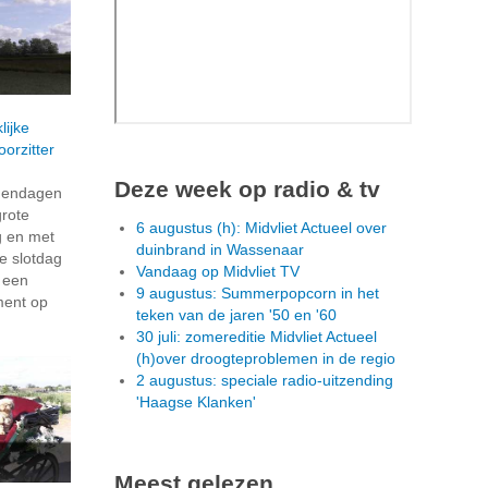
lijke
orzitter
Deze week op radio & tv
dendagen
grote
6 augustus (h): Midvliet Actueel over
g en met
duinbrand in Wassenaar
e slotdag
Vandaag op Midvliet TV
n een
9 augustus: Summerpopcorn in het
ment op
teken van de jaren '50 en '60
30 juli: zomereditie Midvliet Actueel
(h)over droogteproblemen in de regio
2 augustus: speciale radio-uitzending
'Haagse Klanken'
Meest gelezen