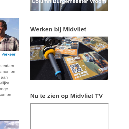
Werken bij Midvliet
: Verkeer
schendam
 samen en
k aan
rlijke
jonge
e komen
Nu te zien op Midvliet TV