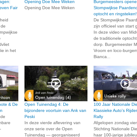
agen:
Opening Doe Mee Weken
Burgemeesters opene
even Fair
Opening Doe Mee Weken
Stompwijkse Paarden
optocht en ringsteken!
gheid
De Stompwijkse Paar
 de
zijn officieel van star
ompwijkse
In deze video van Midvl
e
de traditionele optoch
vliet
dorp. Burgemeester Ma
ie in het
Vroom en loco-burge
Bianca...
rmote & De
Open Tuinendag 4: De
100 Jaar Nationale Di
an
bijzondere voortuin van Ank van
Klassieke Auto's Rijd
 de
Peski
Rally
enbare
In deze vierde aflevering van
Afgelopen zondag vie
-
onze serie over de Open
Stichting Nationale Di
Tuinendag — georganiseerd
haar 100-jarige jubil