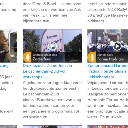
rie
door Groei & Bloei — nemen we
heel bijzondere manie
beeld bij
een kijkje in de voortuin van Ank
allereerste NDZ Rally
van Peski. Dit is een heel
30 prachtige klassieke
.
bijzondere tuin...
oldtimers...
vangt
Drukbezocht Zomerfeest in
Zomerconcert Harmon
Leidschendam-Zuid vol
Hadriani bij de Sluis in
35 jaar
workshops!
Leidschendam
rachten
Afgelopen zaterdagmiddag vond
Vrijdagavond stroomd
rdag
het drukbezochte Zomerfeest in
in Leidschendam vol v
Leidschendam-Zuid
jaarlijkse zomerconcer
plaats. Buurtbewoners van jong
Harmonie Forum Hadri
e
tot oud kwamen samen voor
werd een muzikaal fee
tgereikt
een gevarieerd programma vol
een prachtige locatie 
verbinding en...
water! De muzikale...