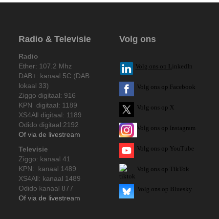
Radio & Televisie
Volg ons
Radio
Ether: 107.2 Mhz
V
olg ons op L
inkedIn
DAB+: kanaal 5C (DAB
lokaal 33)
Volg ons op Facebook
Ziggo digitaal: 916
KPN digitaal: 1189
Volg ons op X
XS4All digitaal: 1189
Odido digitaal:2192
Volg ons op Instagram
Of via de livestream
Volg
ons op
YouTube
Televisie
Ziggo: kanaal 41
KPN: kanaal 1489
Volg ons op TikTok
XS4All: kanaal 1489
Odido kanaal 877
Volg ons op Bluesky
Of via de livestream