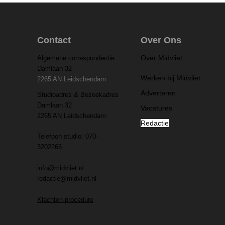
Contact
Over Ons
Over Midvliet
Algemene correspondentie
Damlaan 32
Werken bij Midvliet
2265 AN Leidschendam
Adverteren
Studioadres & Bezoekadres
Damlaan 32
Vacatures
2265 AN Leidschendam
Redactie
Telefoon studio: 070-
3202266
info@midvliet.nl
redactie@midvliet.nl
Klachten procedure