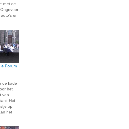
r: met de
! Ongeveer
 auto's en
ie Forum
e de kade
oor het
t van
ani. Het
stje op
aan het