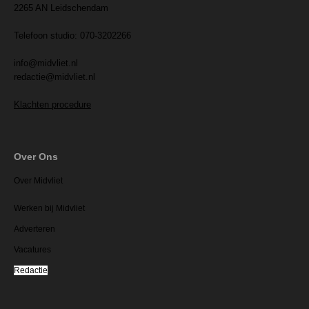
2265 AN Leidschendam
Telefoon studio: 070-3202266
info@midvliet.nl
redactie@midvliet.nl
Klachten procedure
Over Ons
Over Midvliet
Werken bij Midvliet
Adverteren
Vacatures
Redactie