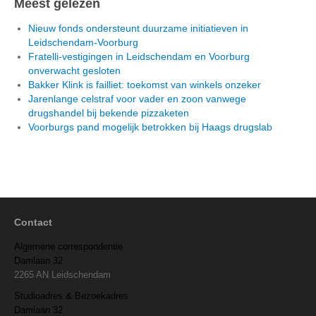
Meest gelezen
Nieuw fonds ondersteunt duurzame initiatieven in
Leidschendam-Voorburg
Fratelli-vestigingen in Leidschendam en Voorburg
onverwacht gesloten
Bakker Klink is failliet: toekomst van winkels onzeker
Jarenlange celstraf voor vader en zoon vanwege
drugshandel bij bekende pizzaketen
Voorburgs pand mogelijk betrokken bij Haags drugslab
Contact
Algemene correspondentie
Damlaan 32
2265 AN Leidschendam
Studioadres & Bezoekadres
Damlaan 32