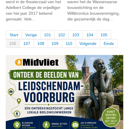
werd in de theaterzaal van het
waren het de Wassenaarse
Adelbert College de vrijwilliger
bouwstichting en de
van het jaar 2017 bekend
Willibrordus bouwvereniging,
gemaakt. Vele...
die gezamenlijk de dag...
Start
Vorige
101
102
103
104
105
106
107
108
109
110
Volgende
Einde