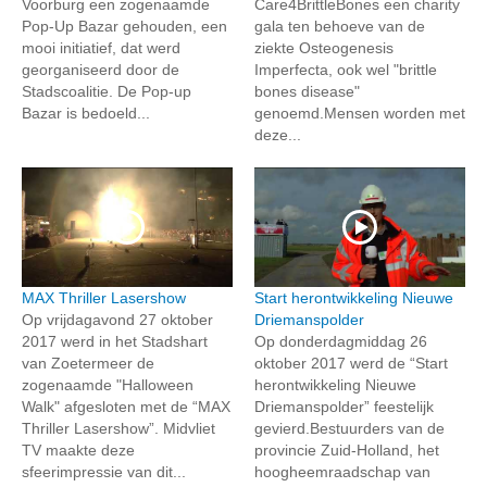
Voorburg een zogenaamde
Care4BrittleBones een charity
Pop-Up Bazar gehouden, een
gala ten behoeve van de
mooi initiatief, dat werd
ziekte Osteogenesis
georganiseerd door de
Imperfecta, ook wel "brittle
Stadscoalitie. De Pop-up
bones disease"
Bazar is bedoeld...
genoemd.Mensen worden met
deze...
MAX Thriller Lasershow
Start herontwikkeling Nieuwe
Op vrijdagavond 27 oktober
Driemanspolder
2017 werd in het Stadshart
Op donderdagmiddag 26
van Zoetermeer de
oktober 2017 werd de “Start
zogenaamde "Halloween
herontwikkeling Nieuwe
Walk" afgesloten met de “MAX
Driemanspolder” feestelijk
Thriller Lasershow”. Midvliet
gevierd.Bestuurders van de
TV maakte deze
provincie Zuid-Holland, het
sfeerimpressie van dit...
hoogheemraadschap van