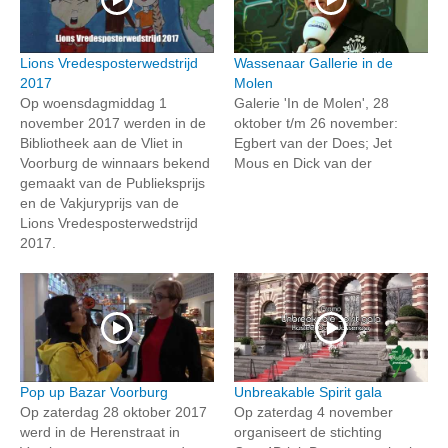
Lions Vredesposterwedstrijd
Wassenaar Gallerie in de
2017
Molen
Op woensdagmiddag 1
Galerie 'In de Molen', 28
november 2017 werden in de
oktober t/m 26 november:
Bibliotheek aan de Vliet in
Egbert van der Does; Jet
Voorburg de winnaars bekend
Mous en Dick van der
gemaakt van de Publieksprijs
en de Vakjuryprijs van de
Lions Vredesposterwedstrijd
2017.
Pop up Bazar Voorburg
Unbreakable Spirit gala
Op zaterdag 28 oktober 2017
Op zaterdag 4 november
werd in de Herenstraat in
organiseert de stichting