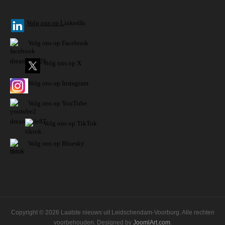
V
olg ons op L
inkedIn
Volg ons op Facebook
Volg ons op X
Volg ons op Instagram
Volg
ons op
YouTube
Volg ons op TikTok
Volg ons op Bluesky
Copyright © 2026 Laatste nieuws uit Leidschendam-Voorburg. Alle rechten
voorbehouden. Designed by
JoomlArt.com
.