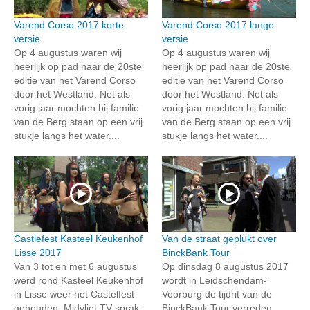
Varend Corso 2017 korte
Varend Corso 2017 lange
versie
versie
Op 4 augustus waren wij
Op 4 augustus waren wij
heerlijk op pad naar de 20ste
heerlijk op pad naar de 20ste
editie van het Varend Corso
editie van het Varend Corso
door het Westland. Net als
door het Westland. Net als
vorig jaar mochten bij familie
vorig jaar mochten bij familie
van de Berg staan op een vrij
van de Berg staan op een vrij
stukje langs het water....
stukje langs het water....
Castlefest Kasteel Keukenhof
Van de straat geplukt over
Lisse 2017
BinckBank Tour
Van 3 tot en met 6 augustus
Op dinsdag 8 augustus 2017
werd rond Kasteel Keukenhof
wordt in Leidschendam-
in Lisse weer het Castelfest
Voorburg de tijdrit van de
gehouden. Midvliet TV sprak
BinckBank Tour verreden.