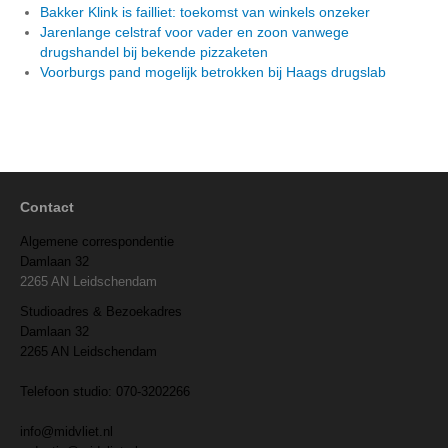
Bakker Klink is failliet: toekomst van winkels onzeker
Jarenlange celstraf voor vader en zoon vanwege
drugshandel bij bekende pizzaketen
Voorburgs pand mogelijk betrokken bij Haags drugslab
Contact
Algemene correspondentie
Damlaan 32
2265 AN Leidschendam
Studioadres & Bezoekadres
Damlaan 32
2265 AN Leidschendam
Telefoon studio: 070-3202266
info@midvliet.nl