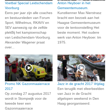
Voetbal Special Leidschendam
Anton Heyboer in het
Voorburg
Gemeentemuseum.
Eens per jaar zijn alle coaches
Kunstkenner Max Nierstrasz
en bestuursleden van Forum
bracht een bezoek aan het
Sport, Wilhelmus, RKAVV en
Haagse Gemeentemuseum
SEV aanwezig op de zelfde
voor de tentoonstelling Het
plekBij het kampioenschap
beste moment. Het oudere
van Leidschendam-Voorburg.
werk van Anton Heyboer. tm
Alexander Wagener praat
1975.
over...
Promo NK Gazonmaaierrace
Jazz in de gracht 2017 Vrijdag
2017
Een teruglik met sfeerbeelden
Op zondag 27 augustus 2017
van Jazz in de Gracht
wordt in Stompwijk voor de
afgelopen weekend in Den
tweede keer een
Haag georganiseerd.
Gazonmaaierrace