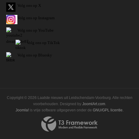
Volg ons op X
Volg ons op Instagram
Volg
ons op
YouTube
Volg ons op TikTok
Volg ons op Bluesky
Copyright © 2026 Laatste nieuws uit Leidschendam-Voorburg. Alle rechten
voorbehouden. Designed by
JoomlArt.com
.
Joomla!
is vrije software uitgegeven onder de
GNU/GPL licentie.