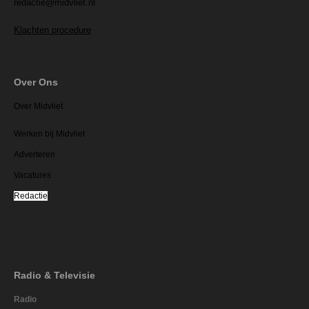
redactie@midvliet.nl
Klachten procedure
Over Ons
Over Midvliet
Werken bij Midvliet
Adverteren
Vacatures
Redactie
Radio & Televisie
Radio