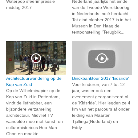
Waterpop sfeerimpressie
Nederland jaarlijks het einde
middag 2017
van de Tweede Wereldoorlog
in Nederlands Indië herdacht.
Tot eind oktober 2017 is in het
Museon in Den Haag de
tentoonstelling “Terugblik...
Architectuurwandeling op de
Binckbanktour 2017 'kidsride'
Kop van Zuid
Voor kinderen, van 7 tot 12
Op de Wilhelminapier op de
jaar, was er ook een
Kop van Zuid in Rotterdam,
evenement georganiseerd nl.
vindt de liefhebber, een
de 'Kidsride'. Hier legden ze 4
bijzondere verzameling
km van het parcours af onder
architectuur. Midvliet TV
leiding van Maarten
wandelde mee met kunst- en
Tjallinga(Nederland) en
cultuurhistoricus Hoo Man
Eddy...
Chan en maakte...