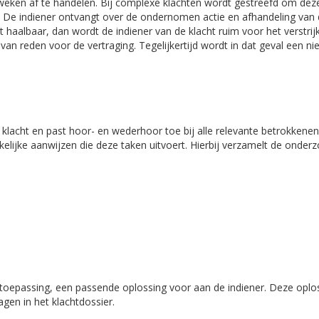
weken af te handelen. Bij complexe klachten wordt gestreefd om dez
n. De indiener ontvangt over de ondernomen actie en afhandeling van
niet haalbaar, dan wordt de indiener van de klacht ruim voor het verstri
an reden voor de vertraging. Tegelijkertijd wordt in dat geval een n
 klacht en past hoor- en wederhoor toe bij alle relevante betrokkenen
elijke aanwijzen die deze taken uitvoert. Hierbij verzamelt de onder
an toepassing, een passende oplossing voor aan de indiener. Deze oplo
agen in het klachtdossier.