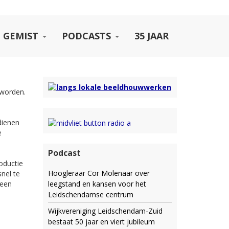
 GEMIST
PODCASTS
35 JAAR
 worden.
dienen
e
Podcast
roductie
Hoogleraar Cor Molenaar over
nel te
 een
leegstand en kansen voor het
Leidschendamse centrum
Wijkvereniging Leidschendam-Zuid
bestaat 50 jaar en viert jubileum