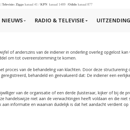
 |
Televisie:
Ziggo
kanaal 41 /
KPN
kanaal 1489 /
Odido
kanaal 877
NIEUWS
RADIO & TELEVISIE
UITZENDING
wijfel of anderszins van de indiener in onderling overleg opgelost kan
middel om tot overeenstemming te komen.
het proces van de behandeling van klachten. Door deze structurering 
geregistreerd, behandeld en geëvalueerd dat: De indiener een eerlijk
illiger van de organisatie of een derde (luisteraar, kijker of bij de p
e handelswijze niet aan de verwachtingen heeft voldaan en die niet s
k aan informatie en waarvan duidelijk is dat het aandacht verdient op