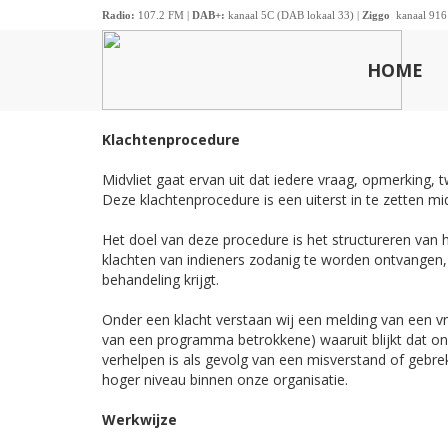
Radio:
107.2 FM |
DAB+:
kanaal 5C (DAB lokaal 33) |
Ziggo
kanaal 916
HOME
Klachtenprocedure
Midvliet gaat ervan uit dat iedere vraag, opmerking, t
Deze klachtenprocedure is een uiterst in te zetten 
Het doel van deze procedure is het structureren van 
klachten van indieners zodanig te worden ontvangen, 
behandeling krijgt.
Onder een klacht verstaan wij een melding van een vrijw
van een programma betrokkene) waaruit blijkt dat onz
verhelpen is als gevolg van een misverstand of gebre
hoger niveau binnen onze organisatie.
Werkwijze