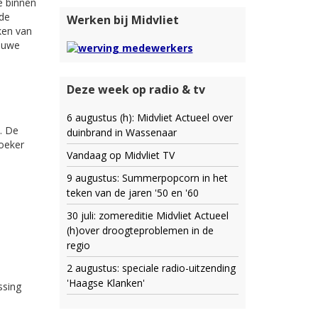
e binnen
 de
Werken bij Midvliet
jken van
ieuwe
Deze week op radio & tv
6 augustus (h): Midvliet Actueel over
. De
duinbrand in Wassenaar
zoeker
Vandaag op Midvliet TV
9 augustus: Summerpopcorn in het
teken van de jaren '50 en '60
30 juli: zomereditie Midvliet Actueel
(h)over droogteproblemen in de
regio
2 augustus: speciale radio-uitzending
'Haagse Klanken'
ssing