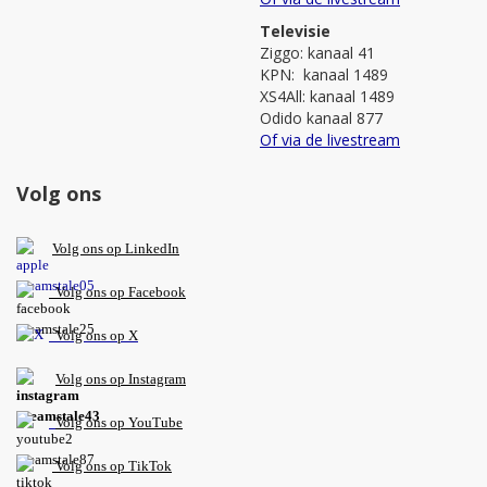
Televisie
Ziggo: kanaal 41
KPN: kanaal 1489
XS4All: kanaal 1489
Odido kanaal 877
Of via de livestream
Volg ons
V
olg ons op L
inkedIn
Volg ons op Facebook
Volg ons op X
Volg ons op Instagram
Volg
ons op
YouTube
Volg ons op TikTok