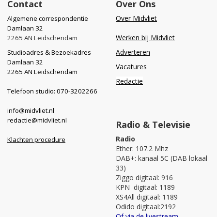
Contact
Over Ons
Over Midvliet
Algemene correspondentie
Damlaan 32
Werken bij Midvliet
2265 AN Leidschendam
Adverteren
Studioadres & Bezoekadres
Damlaan 32
Vacatures
2265 AN Leidschendam
Redactie
Telefoon studio: 070-3202266
info@midvliet.nl
redactie@midvliet.nl
Radio & Televisie
Radio
Klachten procedure
Ether: 107.2 Mhz
DAB+: kanaal 5C (DAB lokaal
33)
Ziggo digitaal: 916
KPN digitaal: 1189
XS4All digitaal: 1189
Odido digitaal:2192
Of via de livestream