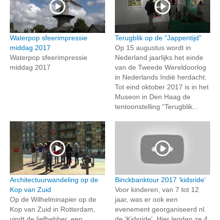
Waterpop sfeerimpressie
Terugblik op de "Jappentijd"
middag 2017
Op 15 augustus wordt in
Waterpop sfeerimpressie
Nederland jaarlijks het einde
middag 2017
van de Tweede Wereldoorlog
in Nederlands Indië herdacht.
Tot eind oktober 2017 is in het
Museon in Den Haag de
tentoonstelling “Terugblik...
Architectuurwandeling op de
Binckbanktour 2017 'kidsride'
Kop van Zuid
Voor kinderen, van 7 tot 12
Op de Wilhelminapier op de
jaar, was er ook een
Kop van Zuid in Rotterdam,
evenement georganiseerd nl.
vindt de liefhebber, een
de 'Kidsride'. Hier legden ze 4