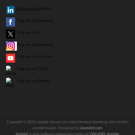
V
olg ons op L
inkedIn
Volg ons op Facebook
Volg ons op X
Volg ons op Instagram
Volg
ons op
YouTube
Volg ons op TikTok
Volg ons op Bluesky
Copyright © 2026 Laatste nieuws uit Leidschendam-Voorburg. Alle rechten
voorbehouden. Designed by
JoomlArt.com
.
Joomla!
is vrije software uitgegeven onder de
GNU/GPL licentie.