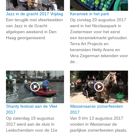
Jazz in de gracht 2017 Vrijdag
Keramiek in het park
Een teruglik met sfeerbeelden
Op zondag 20 augustus 2017
van Jazz in de Gracht
werd in het Nicolaaspark in
afgelopen weekend in Den
Zoetermeer voor het eerst
Haag georganiseerd.
een keramiekmarkt gehouden.
Terra Art Projects en
keramisten Hetty Arens en
Vera Zegerman tekenden voor
de...
Shanty festival aan de Vliet
Wassenaarse zomerfeesten
2017
2017
Op zaterdag 19 augustus
Van 9 t/m 13 augustus 2017
2017 werd aan de sluis in
vonden in Wassenaar de
Leidschendam voor de 11e
jaarlijkse zomerfeesten plaats.