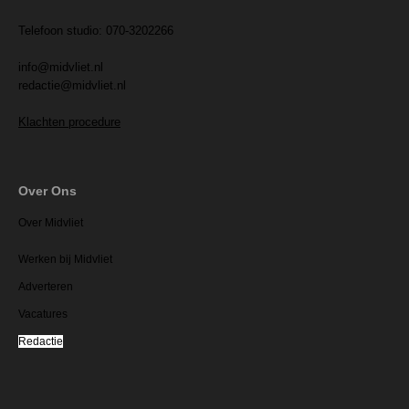
Telefoon studio: 070-3202266
info@midvliet.nl
redactie@midvliet.nl
Klachten procedure
Over Ons
Over Midvliet
Werken bij Midvliet
Adverteren
Vacatures
Redactie