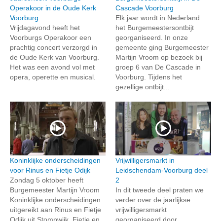
Operakoor in de Oude Kerk
Cascade Voorburg
Voorburg
Elk jaar wordt in Nederland
Vrijdagavond heeft het
het Burgemeestersontbijt
Voorburgs Operakoor een
georganiseerd. In onze
prachtig concert verzorgd in
gemeente ging Burgemeester
de Oude Kerk van Voorburg.
Martijn Vroom op bezoek bij
Het was een avond vol met
groep 6 van De Cascade in
opera, operette en musical.
Voorburg. Tijdens het
gezellige ontbijt...
Koninklijke onderscheidingen
Vrijwilligersmarkt in
voor Rinus en Fietje Odijk
Leidschendam-Voorburg deel
Zondag 5 oktober heeft
2
Burgemeester Martijn Vroom
In dit tweede deel praten we
Koninklijke onderscheidingen
verder over de jaarlijkse
uitgereikt aan Rinus en Fietje
vrijwilligersmarkt
Odijk uit Stompwijk. Fietje en
georganiseerd door