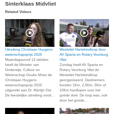
Sinterklaas Midvliet
Related Videos
Uitreiking Christiaan Huygens
Westvliet Hartekindloop door
wetenschapsprijs 2025
AV Sparta en Rotary Voorburg
Maandagavond 13 oktober
Vliet
heeft de Minister van
Zondag heeft AV Sparta en
Onderwijs, Cultuur en
Rotary Voorburg Vliet de
Wetenschap Gouke Moes de
Westvliet Hartekindloop
Christiaan Huygens
georganiseerd. Deelnemers
wetenschapsprijs 2025
konden 1Km, 2,5Km, 5Km of
uitgereikt aan Dr. Martijn Oei.
10Km hardlopen voor het
De feestelijke uitreiking vond...
goede doel. De loop was, ook
door het goede...