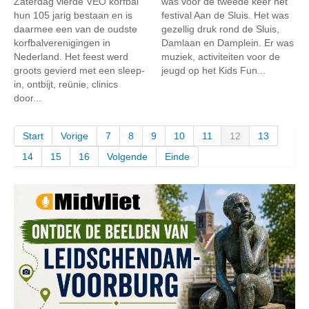
Zaterdag vierde VEO korfbal
was voor de tweede keer het
hun 105 jarig bestaan en is
festival Aan de Sluis. Het was
daarmee een van de oudste
gezellig druk rond de Sluis,
korfbalverenigingen in
Damlaan en Damplein. Er was
Nederland. Het feest werd
muziek, activiteiten voor de
groots gevierd met een sleep-
jeugd op het Kids Fun...
in, ontbijt, reünie, clinics
door...
Start
Vorige
7
8
9
10
11
12
13
14
15
16
Volgende
Einde