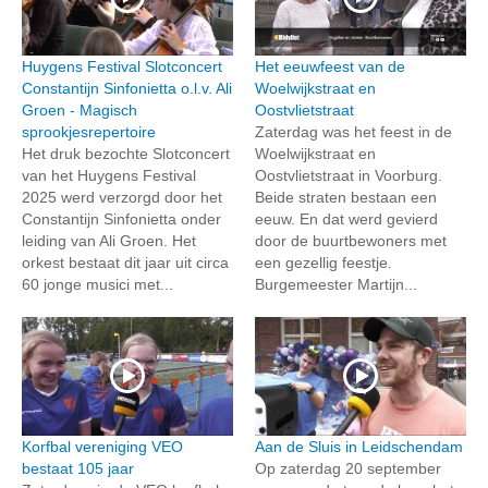
Huygens Festival Slotconcert
Het eeuwfeest van de
Constantijn Sinfonietta o.l.v. Ali
Woelwijkstraat en
Groen - Magisch
Oostvlietstraat
sprookjesrepertoire
Zaterdag was het feest in de
Het druk bezochte Slotconcert
Woelwijkstraat en
van het Huygens Festival
Oostvlietstraat in Voorburg.
2025 werd verzorgd door het
Beide straten bestaan een
Constantijn Sinfonietta onder
eeuw. En dat werd gevierd
leiding van Ali Groen. Het
door de buurtbewoners met
orkest bestaat dit jaar uit circa
een gezellig feestje.
60 jonge musici met...
Burgemeester Martijn...
Korfbal vereniging VEO
Aan de Sluis in Leidschendam
bestaat 105 jaar
Op zaterdag 20 september