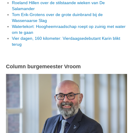
Roeland Hillen over de stilstaande wieken van De
Salamander
Tom Erik-Grotens over de grote duinbrand bij de
Wassenaarse Slag
Watertekort: Hoogheemraadschap roept op zuinig met water
om te gaan
Vier dagen, 160 kilometer: Vierdaagsedebutant Karin blikt
terug
Column burgemeester Vroom