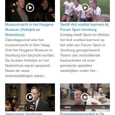
Museumnacht in het Huygens
SenW 4x4 voetbal toernooi bij
Museum (Hofwijck en
Forum Sport Voorburg
Notarishuis)
Zondag heeft Sport en Welzijn
Zaterdagavond was het
het 4x4 voetbal toernooi op
museumnacht in Den Haag.
het veld van Forum Sport in
Ook het Huygens Museum in
Voorburg georganiseerd.
Voorburg kon bezocht worden.
Teams van verschillende
De locaties Hofwijck en het
basisscholen uit onze
Notarishuis waren geopend.
gemeente speelden
Naast de vaste
wedstrijden onder het...
tentoonstellingen waren...
Jaarconcert Voorburgs
Burgemeestersontbijt in De