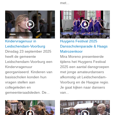
met...
Kindervragenuur in
Huygens Festival 2025
Leidschendam-Voorburg
Dansscholenparade & Haags
Dinsdag 23 september 2025
Matrozenkoor
heeft de gemeente
Mira Moreno presenteerde
Leidschendam-Voorburg een
tijdens het Huygens Festival
Kindervragenuur
2025 een aantal dansgroepen
georganiseerd. Kinderen van
met jonge amateurdansers
basisscholen konden hun
afkomstig uit Leidschendam-
vragen stellen aan
Voorburg en de Haagse regio.
collegeleden en
Je gaat kijken naar dansers
gemeenteraadsleden. De...
van...