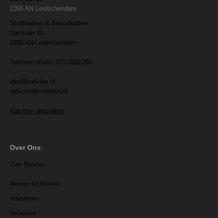
2265 AN Leidschendam
Studioadres & Bezoekadres
Damlaan 32
2265 AN Leidschendam
Telefoon studio: 070-3202266
info@midvliet.nl
redactie@midvliet.nl
Klachten procedure
Over Ons
Over Midvliet
Werken bij Midvliet
Adverteren
Vacatures