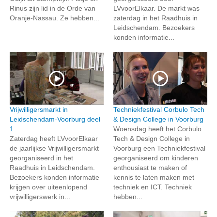
Rinus zijn lid in de Orde van
LVvoorElkaar. De markt was
Oranje-Nassau. Ze hebben...
zaterdag in het Raadhuis in
Leidschendam. Bezoekers
konden informatie...
Vrijwilligersmarkt in
Techniekfestival Corbulo Tech
Leidschendam-Voorburg deel
& Design College in Voorburg
1
Woensdag heeft het Corbulo
Zaterdag heeft LVvoorElkaar
Tech & Design College in
de jaarlijkse Vrijwilligersmarkt
Voorburg een Techniekfestival
georganiseerd in het
georganiseerd om kinderen
Raadhuis in Leidschendam.
enthousiast te maken of
Bezoekers konden informatie
kennis te laten maken met
krijgen over uiteenlopend
techniek en ICT. Techniek
vrijwilligerswerk in...
hebben...