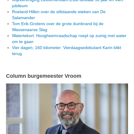
jubileum
Roeland Hillen over de stilstaande wieken van De
Salamander
Tom Erik-Grotens over de grote duinbrand bij de
Wassenaarse Slag
Watertekort: Hoogheemraadschap roept op zuinig met water
om te gaan
Vier dagen, 160 kilometer: Vierdaagsedebutant Karin blikt
terug
Column burgemeester Vroom