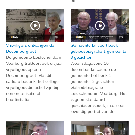
en...
Vrijwilligers ontvangen de
Gemeente lanceert boek
Decembergroet
gebiedsbiografie 1 gemeente,
De gemeente Leidschendam-
3 gezichten
Voorburg trakteert ook dit jaar
Woensdagavond 10
vrijwilligers op een
december lanceerde de
Decembergroet. Met dit
gemeente het boek 1
cadeau bedankt het college
gemeente, 3 gezichten:
vrijwilligers die actief zijn bij
Gebiedsbiografie
een organisatie of
Leidschendam-Voorburg. Het
buurtinitiatief...
is geen standaard
geschiedenisboek, maar een
levendig portret van de...