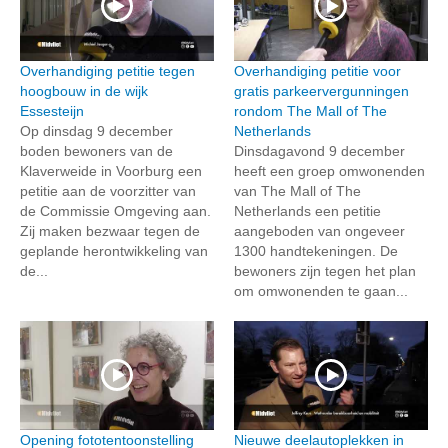
Overhandiging petitie tegen
Overhandiging petitie voor
hoogbouw in de wijk
gratis parkeervergunningen
Essesteijn
rondom The Mall of The
Op dinsdag 9 december
Netherlands
boden bewoners van de
Dinsdagavond 9 december
Klaverweide in Voorburg een
heeft een groep omwonenden
petitie aan de voorzitter van
van The Mall of The
de Commissie Omgeving aan.
Netherlands een petitie
Zij maken bezwaar tegen de
aangeboden van ongeveer
geplande herontwikkeling van
1300 handtekeningen. De
de...
bewoners zijn tegen het plan
om omwonenden te gaan...
Opening fototentoonstelling
Nieuwe deelautoplekken in