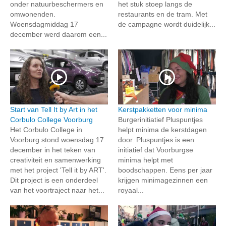
onder natuurbeschermers en
het stuk stoep langs de
omwonenden.
restaurants en de tram. Met
Woensdagmiddag 17
de campagne wordt duidelijk...
december werd daarom een...
Start van Tell It by Art in het
Kerstpakketten voor minima
Corbulo College Voorburg
Burgerinitiatief Pluspuntjes
Het Corbulo College in
helpt minima de kerstdagen
Voorburg stond woensdag 17
door. Pluspuntjes is een
december in het teken van
initiatief dat Voorburgse
creativiteit en samenwerking
minima helpt met
met het project 'Tell it by ART'.
boodschappen. Eens per jaar
Dit project is een onderdeel
krijgen minimagezinnen een
van het voortraject naar het...
royaal...