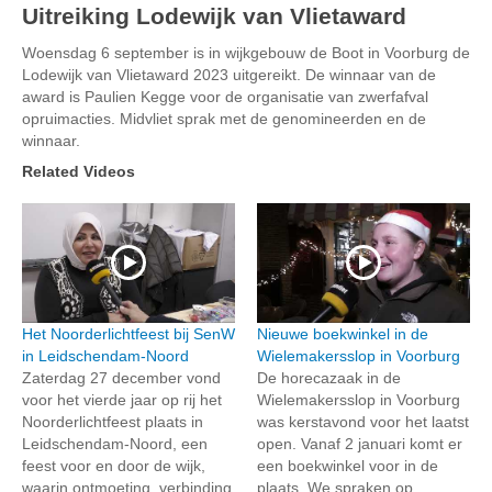
Uitreiking Lodewijk van Vlietaward
Woensdag 6 september is in wijkgebouw de Boot in Voorburg de
Lodewijk van Vlietaward 2023 uitgereikt. De winnaar van de
award is Paulien Kegge voor de organisatie van zwerfafval
opruimacties. Midvliet sprak met de genomineerden en de
winnaar.
Related Videos
Het Noorderlichtfeest bij SenW
Nieuwe boekwinkel in de
in Leidschendam-Noord
Wielemakersslop in Voorburg
Zaterdag 27 december vond
De horecazaak in de
voor het vierde jaar op rij het
Wielemakersslop in Voorburg
Noorderlichtfeest plaats in
was kerstavond voor het laatst
Leidschendam-Noord, een
open. Vanaf 2 januari komt er
feest voor en door de wijk,
een boekwinkel voor in de
waarin ontmoeting, verbinding
plaats. We spraken op