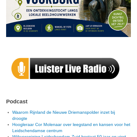
Podcast
Waarom Rijnland de Nieuwe Driemanspolder inzet bij
droogte
Hoogleraar Cor Molenaar over leegstand en kansen voor het
Leidschendamse centrum
Wijkvereniging Leidschendam-Zuid bestaat 50 jaar en viert