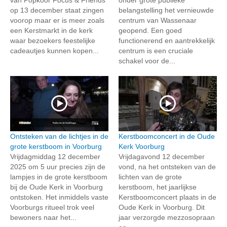
op 13 december staat zingen
belangstelling het vernieuwde
voorop maar er is meer zoals
centrum van Wassenaar
een Kerstmarkt in de kerk
geopend. Een goed
waar bezoekers feestelijke
functionerend en aantrekkelijk
cadeautjes kunnen kopen...
centrum is een cruciale
schakel voor de...
Ontsteken van de lichtjes in de
Kerstboomconcert in de Oude
grote kerstboom in Voorburg
Kerk Voorburg
Vrijdagmiddag 12 december
Vrijdagavond 12 december
2025 om 5 uur precies zijn de
vond, na het ontsteken van de
lampjes in de grote kerstboom
lichten van de grote
bij de Oude Kerk in Voorburg
kerstboom, het jaarlijkse
ontstoken. Het inmiddels vaste
Kerstboomconcert plaats in de
Voorburgs ritueel trok veel
Oude Kerk in Voorburg. Dit
bewoners naar het...
jaar verzorgde mezzosopraan