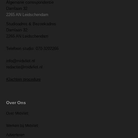
Algemene correspondentie
Damlaan 32
2265 AN Leidschendam
Studioadres & Bezoekadres
Damlaan 32
2265 AN Leidschendam
Telefoon studio: 070-3202266
info@midvliet.nl
redactie@midvliet.nl
Klachten procedure
Over Ons
Over Midvliet
Werken bij Midvliet
Adverteren