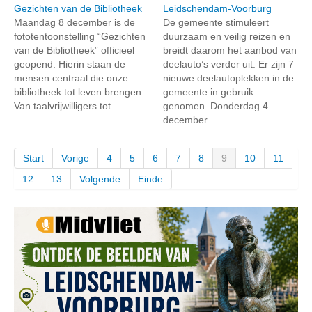
Gezichten van de Bibliotheek
Leidschendam-Voorburg
Maandag 8 december is de
De gemeente stimuleert
fototentoonstelling “Gezichten
duurzaam en veilig reizen en
van de Bibliotheek” officieel
breidt daarom het aanbod van
geopend. Hierin staan de
deelauto’s verder uit. Er zijn 7
mensen centraal die onze
nieuwe deelautoplekken in de
bibliotheek tot leven brengen.
gemeente in gebruik
Van taalvrijwilligers tot...
genomen. Donderdag 4
december...
Start
Vorige
4
5
6
7
8
9
10
11
12
13
Volgende
Einde