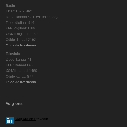
Radio
Ether: 107.2 Mhz
DAB+: kanaal 5C (DAB lokaal 33)
Ziggo digitaal: 916
KPN digitaal: 1189
XS4All digitaal: 1189
Odido digitaal:2192
Of via de livestream
Televisie
Ziggo: kanaal 41
KPN: kanaal 1489
XS4All: kanaal 1489
Odido kanaal 877
Of via de livestream
Volg ons
V
olg ons op L
inkedIn