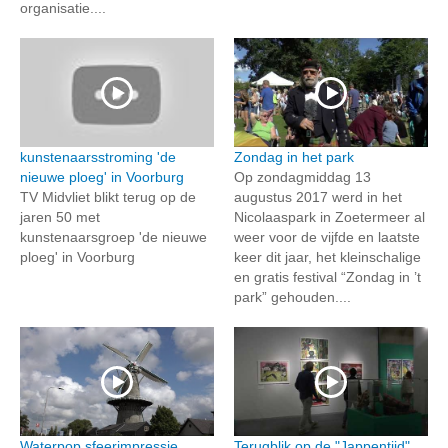
organisatie....
kunstenaarsstroming 'de
Zondag in het park
nieuwe ploeg' in Voorburg
Op zondagmiddag 13
TV Midvliet blikt terug op de
augustus 2017 werd in het
jaren 50 met
Nicolaaspark in Zoetermeer al
kunstenaarsgroep 'de nieuwe
weer voor de vijfde en laatste
ploeg' in Voorburg
keer dit jaar, het kleinschalige
en gratis festival “Zondag in ’t
park” gehouden....
Waterpop sfeerimpressie
Terugblik op de "Jappentijd"