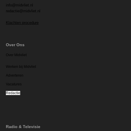
info@midvliet.nl
redactie@midvliet.nl
Klachten procedure
Over Ons
Over Midvliet
Werken bij Midvliet
Adverteren
Vacatures
Redactie
Radio & Televisie