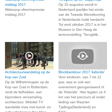
middag 2017
Op 15 augustus wordt in
Waterpop sfeerimpressie
Nederland jaarlijks het einde
middag 2017
van de Tweede Wereldoorlog
in Nederlands Indië herdacht.
Tot eind oktober 2017 is in het
Museon in Den Haag de
tentoonstelling “Terugblik...
Architectuurwandeling op de
Binckbanktour 2017 'kidsride'
Kop van Zuid
Voor kinderen, van 7 tot 12
Op de Wilhelminapier op de
jaar, was er ook een
Kop van Zuid in Rotterdam,
evenement georganiseerd nl.
vindt de liefhebber, een
de 'Kidsride'. Hier legden ze 4
bijzondere verzameling
km van het parcours af onder
architectuur. Midvliet TV
leiding van Maarten
wandelde mee met kunst- en
Tjallinga(Nederland) en
cultuurhistoricus Hoo Man
Eddy...