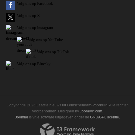
Volg ons op Facebook
Volg ons op X
Volg ons op Instagram
Volg
ons op
YouTube
Volg ons op TikTok
Volg ons op Bluesky
Copyright © 2026 Laatste nieuws uit Leidschendam-Voorburg. Alle rechten
voorbehouden. Designed by
JoomlArt.com
.
Joomla!
is vrije software uitgegeven onder de
GNU/GPL licentie.