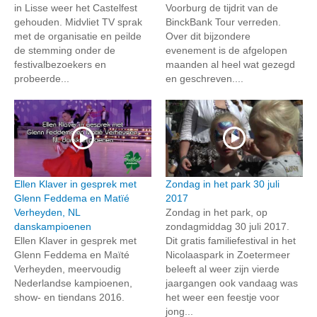
in Lisse weer het Castelfest
Voorburg de tijdrit van de
gehouden. Midvliet TV sprak
BinckBank Tour verreden.
met de organisatie en peilde
Over dit bijzondere
de stemming onder de
evenement is de afgelopen
festivalbezoekers en
maanden al heel wat gezegd
probeerde...
en geschreven....
Ellen Klaver in gesprek met
Zondag in het park 30 juli
Glenn Feddema en Matïé
2017
Verheyden, NL
Zondag in het park, op
danskampioenen
zondagmiddag 30 juli 2017.
Ellen Klaver in gesprek met
Dit gratis familiefestival in het
Glenn Feddema en Maïté
Nicolaaspark in Zoetermeer
Verheyden, meervoudig
beleeft al weer zijn vierde
Nederlandse kampioenen,
jaargangen ook vandaag was
show- en tiendans 2016.
het weer een feestje voor
jong...