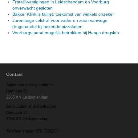
Fratelli-vestigingen in Leidschendam en Voorburg
onverwacht gesloten
Bakker Klink is failliet: toekomst van winkels onzeker
Jarenlange celstraf voor vader en zoon vanwege
drugshandel bij bekende pizzaketen
Voorburgs pand mogelijk betrokken bij Haags drugslab
Contact
Algemene correspondentie
Damlaan 32
2265 AN Leidschendam
Studioadres & Bezoekadres
Damlaan 32
2265 AN Leidschendam
Telefoon studio: 070-3202266