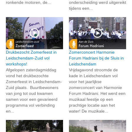
ronkende motoren, de...
onderscheiding werd uitgereikt
tijdens een...
Drukbezocht Zomerfeest in
Zomerconcert Harmonie
Leidschendam-Zuid vol
Forum Hadriani bij de Sluis in
workshops!
Leidschendam
Afgelopen zaterdagmiddag
Vrijdagavond stroomde de
vond het drukbezochte
kade in Leidschendam vol
Zomerfeest in Leidschendam-
voor het jaarlijkse
Zuid plaats. Buurtbewoners
zomerconcert van Harmonie
van jong tot oud kwamen
Forum Hadriani. Het werd een
samen voor een gevarieerd
muzikaal feestje op een
programma vol verbinding
prachtige locatie aan het
en...
water! De muzikale...