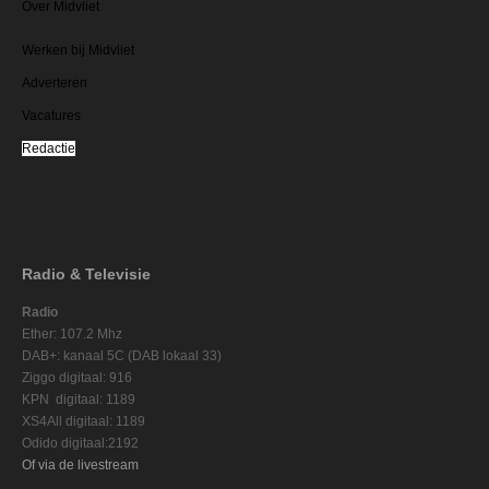
Over Midvliet
Werken bij Midvliet
Adverteren
Vacatures
Redactie
Radio & Televisie
Radio
Ether: 107.2 Mhz
DAB+: kanaal 5C (DAB lokaal 33)
Ziggo digitaal: 916
KPN digitaal: 1189
XS4All digitaal: 1189
Odido digitaal:2192
Of via de livestream