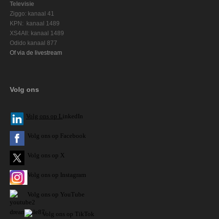
Televisie
Ziggo: kanaal 41
KPN: kanaal 1489
XS4All: kanaal 1489
Odido kanaal 877
Of via de livestream
Volg ons
V
olg ons op L
inkedIn
Volg ons op Facebook
Volg ons op X
Volg ons op Instagram
Volg
ons op
YouTube
Volg ons op TikTok