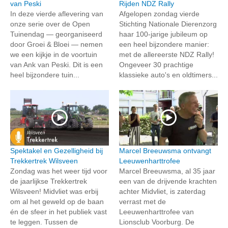
van Peski
Rijden NDZ Rally
In deze vierde aflevering van
Afgelopen zondag vierde
onze serie over de Open
Stichting Nationale Dierenzorg
Tuinendag — georganiseerd
haar 100-jarige jubileum op
door Groei & Bloei — nemen
een heel bijzondere manier:
we een kijkje in de voortuin
met de allereerste NDZ Rally!
van Ank van Peski. Dit is een
Ongeveer 30 prachtige
heel bijzondere tuin...
klassieke auto's en oldtimers...
Spektakel en Gezelligheid bij
Marcel Breeuwsma ontvangt
Trekkertrek Wilsveen
Leeuwenharttrofee
Zondag was het weer tijd voor
Marcel Breeuwsma, al 35 jaar
de jaarlijkse Trekkertrek
een van de drijvende krachten
Wilsveen! Midvliet was erbij
achter Midvliet, is zaterdag
om al het geweld op de baan
verrast met de
én de sfeer in het publiek vast
Leeuwenharttrofee van
te leggen. Tussen de
Lionsclub Voorburg. De