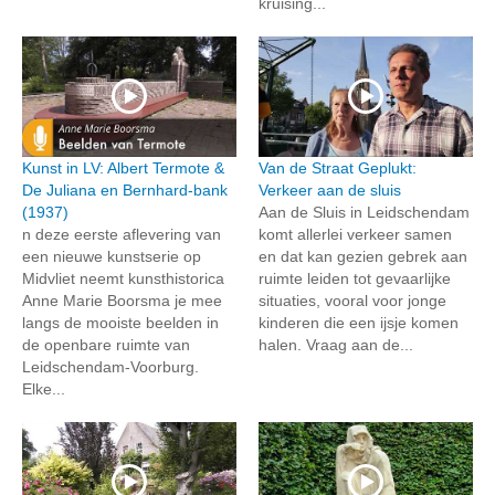
kruising...
Kunst in LV: Albert Termote &
Van de Straat Geplukt:
De Juliana en Bernhard-bank
Verkeer aan de sluis
(1937)
Aan de Sluis in Leidschendam
n deze eerste aflevering van
komt allerlei verkeer samen
een nieuwe kunstserie op
en dat kan gezien gebrek aan
Midvliet neemt kunsthistorica
ruimte leiden tot gevaarlijke
Anne Marie Boorsma je mee
situaties, vooral voor jonge
langs de mooiste beelden in
kinderen die een ijsje komen
de openbare ruimte van
halen. Vraag aan de...
Leidschendam-Voorburg.
Elke...