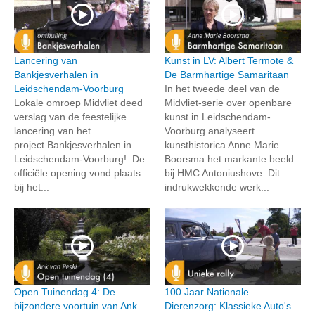
Lancering van
Kunst in LV: Albert Termote &
Bankjesverhalen in
De Barmhartige Samaritaan
Leidschendam-Voorburg
In het tweede deel van de
Lokale omroep Midvliet deed
Midvliet-serie over openbare
verslag van de feestelijke
kunst in Leidschendam-
lancering van het
Voorburg analyseert
project Bankjesverhalen in
kunsthistorica Anne Marie
Leidschendam-Voorburg! De
Boorsma het markante beeld
officiële opening vond plaats
bij HMC Antoniushove. Dit
bij het...
indrukwekkende werk...
Open Tuinendag 4: De
100 Jaar Nationale
bijzondere voortuin van Ank
Dierenzorg: Klassieke Auto's