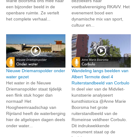
Marie Boorsma ons mee naar
bezoekers naar
een bijzonder beeld in de
voetbalvereniging RKAVV. Het
openbare ruimte. Ze vertelt
evenement bood een
het complete verhaal...
dynamische mix van sport,
cultuur en...
Nieuwe Driemanspolder onder
Wandeling langs beelden van
water gezet
Albert Termote deel 4
Het water in de Nieuwe
Ruiterstandbeeld van Corbulo
Driemanspolder staat tijdelijk
In deel vier van de Midvliet-
een flink stuk hoger dan
kunstserie analyseert
normaal! Het
kunsthistorica @Anne Marie
Hoogheemraadschap van
Boorsma het grote
Rijnland heeft de waterberging
ruiterstandbeeld van de
hier de afgelopen dagen deels
Romeinse veldheer Corbulo.
onder water...
Dit indrukwekkende
monument staat op de