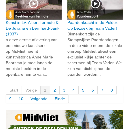
Kunst in LV: Albert Termote &
Paardenkracht in de Polder:
De Juliana en Bernhard-bank
Op Bezoek bij Team Vader!
(1937)
Binnenkort zijn de
n deze eerste aflevering van
Stompwijkse Paardendagen.
een nieuwe kunstserie
In deze video neemt de lokale
op Midvliet neemt
omroep Midvliet alvast een
kunsthistorica Anne Marie
exclusief kijkje achter de
Boorsma je mee langs de
schermen bij Team Vader. We
mooiste beelden in de
zien van dichtbij hoe de
openbare ruimte van...
paarden worden...
Start
Vorige
1
2
3
4
5
6
7
8
9
10
Volgende
Einde