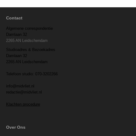
Contact
Algemene correspondentie
Damlaan 32
2265 AN Leidschendam
Studioadres & Bezoekadres
Damlaan 32
2265 AN Leidschendam
Telefoon studio: 070-3202266
info@midvliet.nl
redactie@midvliet.nl
Klachten procedure
Over Ons