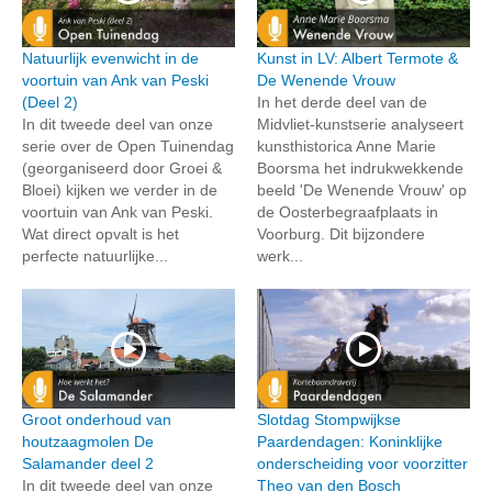
Natuurlijk evenwicht in de
Kunst in LV: Albert Termote &
voortuin van Ank van Peski
De Wenende Vrouw
(Deel 2)
In het derde deel van de
In dit tweede deel van onze
Midvliet-kunstserie analyseert
serie over de Open Tuinendag
kunsthistorica Anne Marie
(georganiseerd door Groei &
Boorsma het indrukwekkende
Bloei) kijken we verder in de
beeld 'De Wenende Vrouw' op
voortuin van Ank van Peski.
de Oosterbegraafplaats in
Wat direct opvalt is het
Voorburg. Dit bijzondere
perfecte natuurlijke...
werk...
Groot onderhoud van
Slotdag Stompwijkse
houtzaagmolen De
Paardendagen: Koninklijke
Salamander deel 2
onderscheiding voor voorzitter
In dit tweede deel van onze
Theo van den Bosch