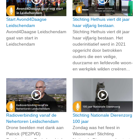
Start Avond4Daagse
Stichting Hethuis viert dit jaar
Leidschendam
haar vijfjarig bestaan.
Avond4Daagse Leidschendam
Stichting Hethuis viert dit jaar
gaat van start in
haar vijfjarig bestaan. Het
Leidschendam
ouderinitiatief werd in 2021
opgericht door betrokken
ouders die een veilige,
duurzame en liefdevolle woon-
en werkplek wilden creëren...
Radioverbinding vanaf de
Stichting Nationale Dierenzorg
Nehertoren Leidschendam
100 jaar
Drone beelden met dank aan
Zondag was het feest in
Patrick (PE2PVD)
Wassenaar! Stichting