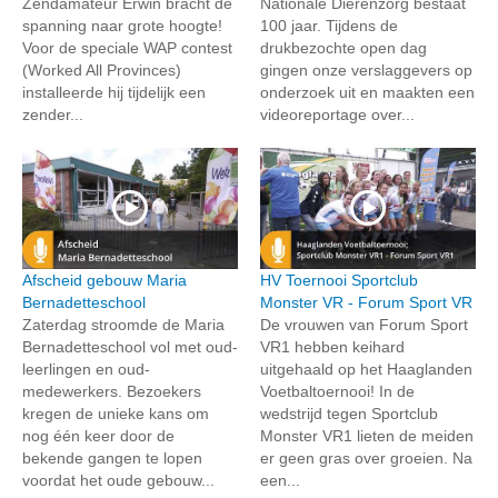
Zendamateur Erwin bracht de
Nationale Dierenzorg bestaat
spanning naar grote hoogte!
100 jaar. Tijdens de
Voor de speciale WAP contest
drukbezochte open dag
(Worked All Provinces)
gingen onze verslaggevers op
installeerde hij tijdelijk een
onderzoek uit en maakten een
zender...
videoreportage over...
Afscheid gebouw Maria
HV Toernooi Sportclub
Bernadetteschool
Monster VR - Forum Sport VR
Zaterdag stroomde de Maria
De vrouwen van Forum Sport
Bernadetteschool vol met oud-
VR1 hebben keihard
leerlingen en oud-
uitgehaald op het Haaglanden
medewerkers. Bezoekers
Voetbaltoernooi! In de
kregen de unieke kans om
wedstrijd tegen Sportclub
nog één keer door de
Monster VR1 lieten de meiden
bekende gangen te lopen
er geen gras over groeien. Na
voordat het oude gebouw...
een...