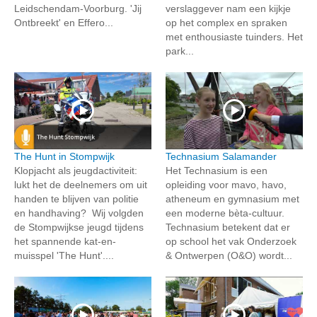
Leidschendam-Voorburg. 'Jij
verslaggever nam een kijkje
Ontbreekt' en Effero...
op het complex en spraken
met enthousiaste tuinders. Het
park...
The Hunt in Stompwijk
Technasium Salamander
Klopjacht als jeugdactiviteit:
Het Technasium is een
lukt het de deelnemers om uit
opleiding voor mavo, havo,
handen te blijven van politie
atheneum en gymnasium met
en handhaving? Wij volgden
een moderne bèta-cultuur.
de Stompwijkse jeugd tijdens
Technasium betekent dat er
het spannende kat-en-
op school het vak Onderzoek
muisspel 'The Hunt'....
& Ontwerpen (O&O) wordt...