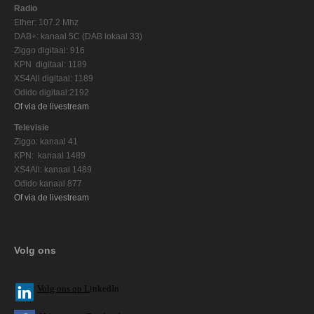
Radio
Ether: 107.2 Mhz
DAB+: kanaal 5C (DAB lokaal 33)
Ziggo digitaal: 916
KPN digitaal: 1189
XS4All digitaal: 1189
Odido digitaal:2192
Of via de livestream
Televisie
Ziggo: kanaal 41
KPN: kanaal 1489
XS4All: kanaal 1489
Odido kanaal 877
Of via de livestream
Volg ons
V
olg ons op L
inkedIn