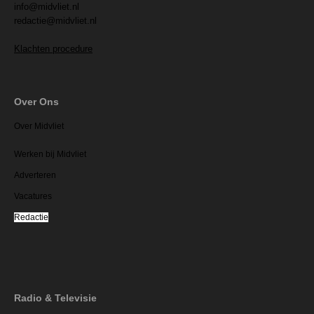
info@midvliet.nl
redactie@midvliet.nl
Klachten procedure
Over Ons
Over Midvliet
Werken bij Midvliet
Adverteren
Vacatures
Redactie
Radio & Televisie