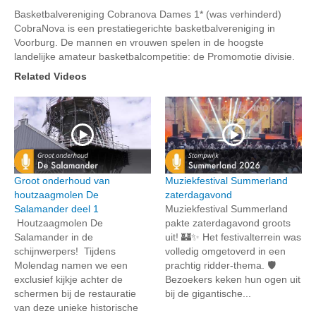
Basketbalvereniging Cobranova Dames 1* (was verhinderd)
CobraNova is een prestatiegerichte basketbalvereniging in
Voorburg. De mannen en vrouwen spelen in de hoogste
landelijke amateur basketbalcompetitie: de Promomotie divisie.
Related Videos
Groot onderhoud van
Muziekfestival Summerland
houtzaagmolen De
zaterdagavond
Salamander deel 1
Muziekfestival Summerland
Houtzaagmolen De
pakte zaterdagavond groots
Salamander in de
uit! 🏰✨ Het festivalterrein was
schijnwerpers! Tijdens
volledig omgetoverd in een
Molendag namen we een
prachtig ridder-thema. 🛡️
exclusief kijkje achter de
Bezoekers keken hun ogen uit
schermen bij de restauratie
bij de gigantische...
van deze unieke historische