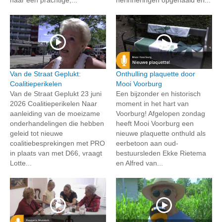
naar een prachtige,...
herinneringen opgehaald en...
Van de Straat Geplukt:
Onthulling plaquette door
Coalitieperikelen
Mooi Voorburg
Van de Straat Geplukt 23 juni
Een bijzonder en historisch
2026 Coalitieperikelen Naar
moment in het hart van
aanleiding van de moeizame
Voorburg! Afgelopen zondag
onderhandelingen die hebben
heeft Mooi Voorburg een
geleid tot nieuwe
nieuwe plaquette onthuld als
coalitiebesprekingen met PRO
eerbetoon aan oud-
in plaats van met D66, vraagt
bestuursleden Ekke Rietema
Lotte...
en Alfred van...