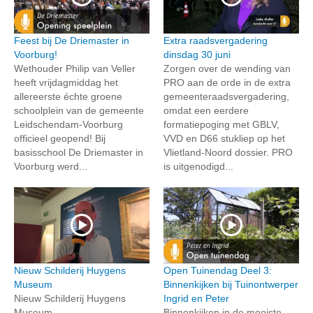
Feest bij De Driemaster in
Extra raadsvergadering
Voorburg!
dinsdag 30 juni
Wethouder Philip van Veller
Zorgen over de wending van
heeft vrijdagmiddag het
PRO aan de orde in de extra
allereerste échte groene
gemeenteraadsvergadering,
schoolplein van de gemeente
omdat een eerdere
Leidschendam-Voorburg
formatiepoging met GBLV,
officieel geopend! Bij
VVD en D66 stukliep op het
basisschool De Driemaster in
Vlietland-Noord dossier. PRO
Voorburg werd...
is uitgenodigd...
Nieuw Schilderij Huygens
Open Tuinendag Deel 3:
Museum
Binnenkijken bij Tuinontwerper
Nieuw Schilderij Huygens
Ingrid en Peter
Museum
Binnenkijken in de mooiste