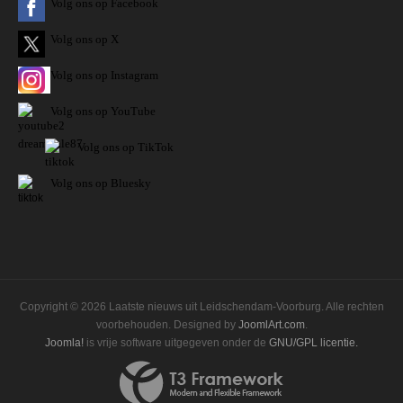
Volg ons op Facebook
Volg ons op X
Volg ons op Instagram
Volg
ons op
YouTube
Volg ons op TikTok
Volg ons op Bluesky
Copyright © 2026 Laatste nieuws uit Leidschendam-Voorburg. Alle rechten
voorbehouden. Designed by
JoomlArt.com
.
Joomla!
is vrije software uitgegeven onder de
GNU/GPL licentie.