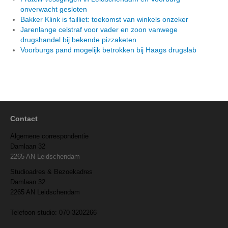
onverwacht gesloten
Bakker Klink is failliet: toekomst van winkels onzeker
Jarenlange celstraf voor vader en zoon vanwege
drugshandel bij bekende pizzaketen
Voorburgs pand mogelijk betrokken bij Haags drugslab
Contact
Algemene correspondentie
Damlaan 32
2265 AN Leidschendam
Studioadres & Bezoekadres
Damlaan 32
2265 AN Leidschendam
Telefoon studio: 070-3202266