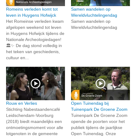
Romeins verleden komt tot
Samen wandelen op
leven in Huygens Hofwijck
Wereldvluchtelingendag
Het Romeinse verleden kwam
Samen wandelen op
afgelopen weekend tot leven
Wereldvluchtelingendag
in Huygens Hofwijck tijdens de
Nationale Archeologiedagen!
🏛️✨ De dag stond volledig in
het teken van geschiedenis,
cultuur en...
Rouw en Verlies
Open Tuinendag bij
Stichting Nabestaandencafé
Tuinenpark De Groene Zoom
Leidschendam-Voorburg
Tuinenpark De Groene Zoom
(2018) biedt maandelijks een
opende de poorten voor het
ontmoetingsmoment voor alle
publiek tijdens de jaarlijkse
lotgenoten in de gemeente
Open Tuinendag. Onze