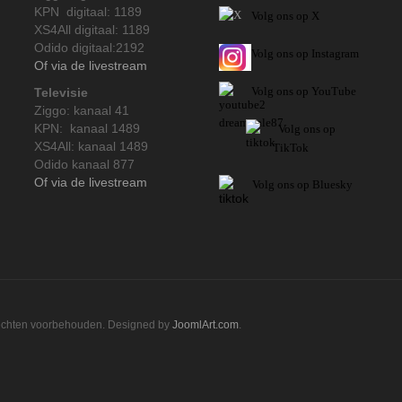
KPN digitaal: 1189
Volg ons op X
XS4All digitaal: 1189
Odido digitaal:2192
Volg ons op Instagram
Of via de livestream
Volg
ons op
YouTube
Televisie
Ziggo: kanaal 41
KPN: kanaal 1489
Volg ons op
XS4All: kanaal 1489
TikTok
Odido kanaal 877
Of via de livestream
Volg ons op Bluesky
rechten voorbehouden. Designed by
JoomlArt.com
.