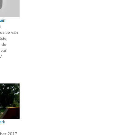
uin
k
ositie van
tste
n de
 van
V.
ark
mber 2017