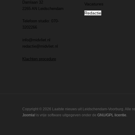
Damlaan 32
Vacatures
2265 AN Leidschendam
Redactie
Telefoon studio: 070-
3202266
info@midvliet.nl
redactie@midvliet.nl
Klachten procedure
Copyright © 2026 Laatste nieuws uit Leidschendam-Voorburg. Alle 
Joomla!
is vrije software uitgegeven onder de
GNU/GPL licentie.