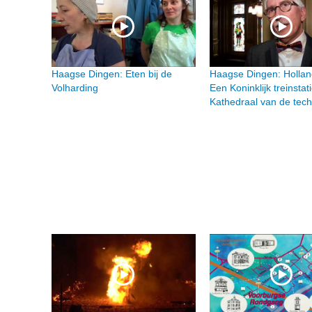
Haagse Dingen: Eten bij de
Haagse Dingen: Hollan
Volharding
Een Koninklijk treinstat
Kathedraal van de tech