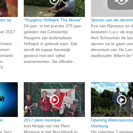
ten op
“Huygens’ Hofwijck The Movie”
Sporen van de dierent
Dit jaar is het precies 375 jaar
Eva van Rijnswou en i
er 2017
geleden dat Constantijn
besluiten n.a.v. de exp
Huygens zijn buitenplaats
Aert Schouman de laa
choten,
Hofwijck in gebruik nam. Dat
sporen na te gaan va
nomen
wordt dit najaar feestelijk
dierentuin van De Loo
urmarkt
gevierd met een vijftal
stadhouder Wilem de 
an
evenementen. De officiële...
TV
io
2017 plein musique
Opening Waterspoorp
kort filmpje van het Plein
Voorburg
an Jazz
Musique in het Burchtpark in
Op zaterdag 2 septe