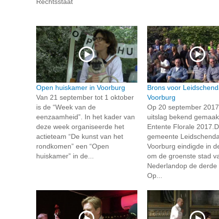
Rechtsstaat
Open huiskamer in Voorburg
Brons voor Leidschen
Van 21 september tot 1 oktober
Voorburg
is de “Week van de
Op 20 september 2017
eenzaamheid”. In het kader van
uitslag bekend gemaak
deze week organiseerde het
Entente Florale 2017.
actieteam “De kunst van het
gemeente Leidschend
rondkomen” een “Open
Voorburg eindigde in d
huiskamer” in de...
om de groenste stad v
Nederlandop de derde 
Op...