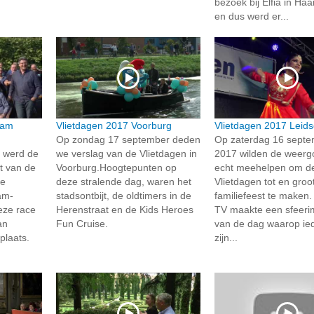
bezoek bij Elfia in Haa
en dus werd er...
dam
Vlietdagen 2017 Voorburg
Vlietdagen 2017 Lei
Op zondag 17 september deden
Op zaterdag 16 sept
 werd de
we verslag van de Vlietdagen in
2017 wilden de weerg
t van de
Voorburg.Hoogtepunten op
echt meehelpen om d
De
deze stralende dag, waren het
Vlietdagen tot en groo
am-
stadsontbijt, de oldtimers in de
familiefeest te maken. 
eze race
Herenstraat en de Kids Heroes
TV maakte een sfeeri
an
Fun Cruise.
van de dag waarop ie
plaats.
zijn...