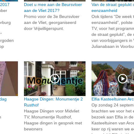
 2017
Doet u mee aan de Beursvloer
Van de straat geplukt 
mber
aan de Vliet 2017?
eenzaamheid
Promo voor de 3e Beursvloer
Ook tijdens “De week 
orburg
aan de Vliet, georganiseerd
eenzaamheid”, polste 
door Vrijwilligerspunt.
TV, voor het program
”
de straat geplukt”, de
ergoden
van voorbijgangers i
op
Julianabaan in Voorbu
dag
Haagse Dingen: Monumentje 2
Elfia Kasteeltuinen Ar
Rusthof
Op zondag 24 septem
Haagse Diingen voor Midvliet
brachten we voor het 
n
TV; Monumentje Rusthof,
bezoek aan Elfia in de
Haagse dingen in gesprek met
Kasteeltuinen van Arce
bewoners
keer op rij waren we 