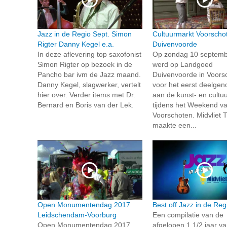
Jazz in de Regio Sept. Simon
Cultuurmarkt Voorscho
Rigter Danny Kegel e.a.
Duivenvoorde
In deze aflevering top saxofonist
Op zondag 10 septemb
Simon Rigter op bezoek in de
werd op Landgoed
Pancho bar ivm de Jazz maand.
Duivenvoorde in Voors
Danny Kegel, slagwerker, vertelt
voor het eerst deelge
hier over. Verder items met Dr.
aan de kunst- en cultu
Bernard en Boris van der Lek.
tijdens het Weekend v
Voorschoten. Midvliet 
maakte een...
Open Monumentendag 2017
Best off Jazz in de Reg
Leidschendam-Voorburg
Een compilatie van de
Open Monumentendag 2017,
afgelopen 1 1/2 jaar v