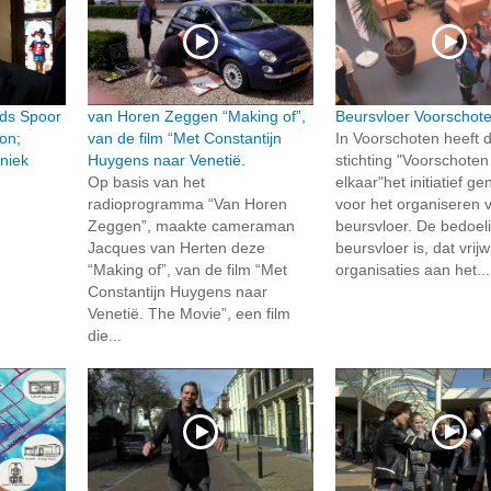
ds Spoor
van Horen Zeggen “Making of”,
Beursvloer Voorschot
ion;
van de film “Met Constantijn
In Voorschoten heeft 
niek
Huygens naar Venetië.
stichting "Voorschoten
Op basis van het
elkaar"het initiatief 
radioprogramma “Van Horen
voor het organiseren 
Zeggen”, maakte cameraman
beursvloer. De bedoel
Jacques van Herten deze
beursvloer is, dat vrijw
“Making of”, van de film “Met
organisaties aan het...
Constantijn Huygens naar
Venetië. The Movie”, een film
die...