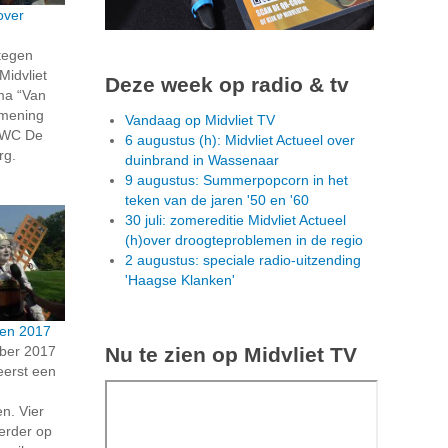
over
tegen
Midvliet
Deze week op radio & tv
ma “Van
 mening
Vandaag op Midvliet TV
n WC De
6 augustus (h): Midvliet Actueel over
rg.
duinbrand in Wassenaar
9 augustus: Summerpopcorn in het
teken van de jaren '50 en '60
30 juli: zomereditie Midvliet Actueel
(h)over droogteproblemen in de regio
2 augustus: speciale radio-uitzending
'Haagse Klanken'
cen 2017
Nu te zien op Midvliet TV
ber 2017
eerst een
n. Vier
eerder op