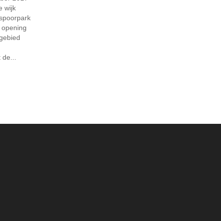
e wijk
spoorpark
e opening
ngebied
de...