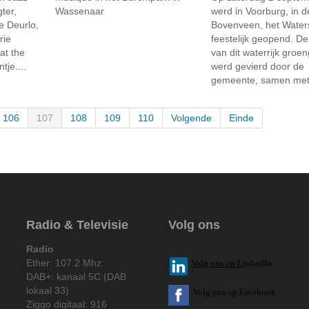
ter,
Wassenaar
werd in Voorburg, in d
 Deurlo,
Bovenveen, het Water
rie
feestelijk geopend. D
at the
van dit waterrijk groe
je....
werd gevierd door de
gemeente, samen met 
106
107
108
109
110
Volgende
Einde
Radio & Televisie
Volg ons
Radio
Ether: 107.2 Mhz
V
olg ons op L
inkedIn
DAB+: kanaal 5C (DAB
lokaal 33)
Volg ons op Facebook
Ziggo digitaal: 916