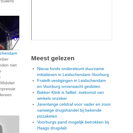
rzuilens
dschendam
Meest gelezen
ember
oden niet
Nieuw fonds ondersteunt duurzame
e
initiatieven in Leidschendam-Voorburg
t
Fratelli-vestigingen in Leidschendam
Midvliet
en Voorburg onverwacht gesloten
mpressie
Bakker Klink is failliet: toekomst van
dereen
winkels onzeker
Jarenlange celstraf voor vader en zoon
vanwege drugshandel bij bekende
pizzaketen
Voorburgs pand mogelijk betrokken bij
Haags drugslab