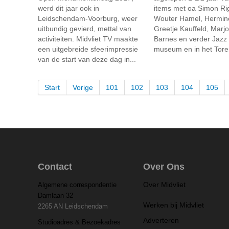
werd dit jaar ook in
items met oa Simon Rig
Leidschendam-Voorburg, weer
Wouter Hamel, Hermine
uitbundig gevierd, mettal van
Greetje Kauffeld, Marjo
activiteiten. Midvliet TV maakte
Barnes en verder Jazz 
een uitgebreide sfeerimpressie
museum en in het Torent
van de start van deze dag in...
Start
Vorige
101
102
103
104
105
Contact
Over Ons
Over Midvliet
Algemene correspondentie
Damlaan 32
Werken bij Midvliet
2265 AN Leidschendam
Adverteren
Studioadres & Bezoekadres