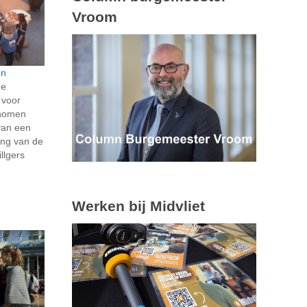
Vroom
en
de
 voor
genomen
van een
ing van de
illgers
Werken bij Midvliet