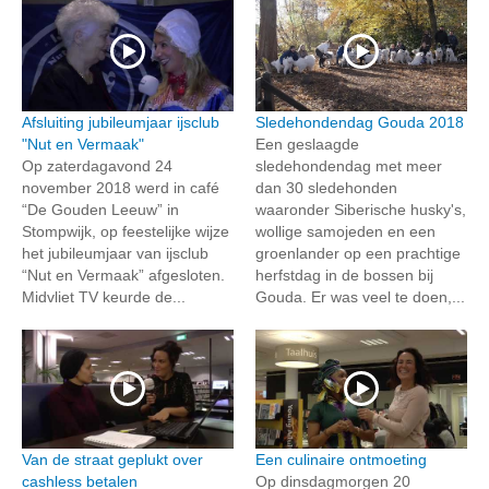
Afsluiting jubileumjaar ijsclub
Sledehondendag Gouda 2018
"Nut en Vermaak"
Een geslaagde
Op zaterdagavond 24
sledehondendag met meer
november 2018 werd in café
dan 30 sledehonden
“De Gouden Leeuw” in
waaronder Siberische husky's,
Stompwijk, op feestelijke wijze
wollige samojeden en een
het jubileumjaar van ijsclub
groenlander op een prachtige
“Nut en Vermaak” afgesloten.
herfstdag in de bossen bij
Midvliet TV keurde de...
Gouda. Er was veel te doen,...
Van de straat geplukt over
Een culinaire ontmoeting
cashless betalen
Op dinsdagmorgen 20