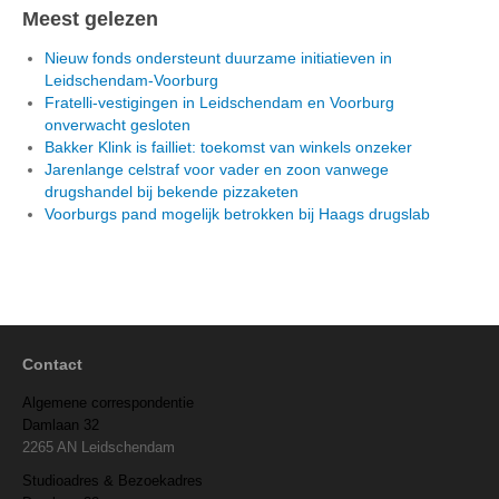
Meest gelezen
Nieuw fonds ondersteunt duurzame initiatieven in
Leidschendam-Voorburg
Fratelli-vestigingen in Leidschendam en Voorburg
onverwacht gesloten
Bakker Klink is failliet: toekomst van winkels onzeker
Jarenlange celstraf voor vader en zoon vanwege
drugshandel bij bekende pizzaketen
Voorburgs pand mogelijk betrokken bij Haags drugslab
Contact
Algemene correspondentie
Damlaan 32
2265 AN Leidschendam
Studioadres & Bezoekadres