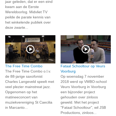
jaar geleden, dat er een eind
kwam aan de Eerste
Wereldoorlog. Midvliet TV
peilde de parate kennis van
het winkelende publiek over
deze zwarte...
The Free Time Combo
Fataal Schooltour op Veurs
The Free Time Combo o.l.v.
Voorburg
de 88-jarige saxofonist
Op woensdag 7 november
Charles Langeveld speelt met
2018 werd op VMBO-school
veel plezier mainstreat jazz.
Veurs Voorburg in Voorburg
Opgenomen op het
een bijzonder project
matineeconcert van
gehouden over zinloos
muziekvereniging St Caecilia
geweld. Met het project
in Marcanto...
"Fataal Schooltour", wil JSB
Productions, zinloos...