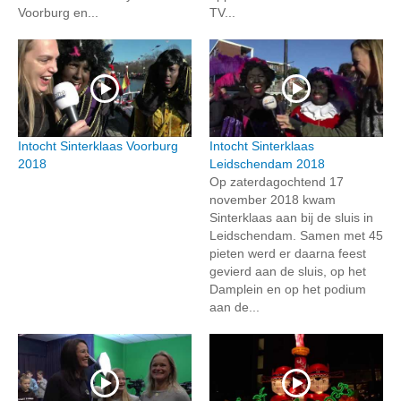
Voorburg en...
TV...
Intocht Sinterklaas Voorburg
Intocht Sinterklaas
2018
Leidschendam 2018
Op zaterdagochtend 17
november 2018 kwam
Sinterklaas aan bij de sluis in
Leidschendam. Samen met 45
pieten werd er daarna feest
gevierd aan de sluis, op het
Damplein en op het podium
aan de...