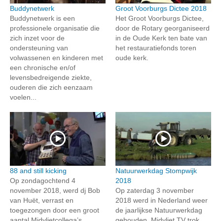
Buddynetwerk
Groot Voorburgs Dictee 2018
Buddynetwerk is een
Het Groot Voorburgs Dictee,
professionele organisatie die
door de Rotary georganiseerd
zich inzet voor de
in de Oude Kerk ten bate van
ondersteuning van
het restauratiefonds toren
volwassenen en kinderen met
oude kerk.
een chronische en/of
levensbedreigende ziekte,
ouderen die zich eenzaam
voelen...
88 and still kicking
Natuurwerkdag Stompwijk
Op zondagochtend 4
2018
november 2018, werd dj Bob
Op zaterdag 3 november
van Huët, verrast en
2018 werd in Nederland weer
toegezongen door een groot
de jaarlijkse Natuurwerkdag
aantal Midvlietcollega’s,
gehouden. Midvliet TV trok