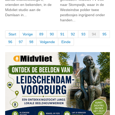
vrienden en bekenden, in de
naar Stompwijk, waar in de
Midvliet studio aan de
Westeindse polder twee
Damlaan in...
pestbosjes ingrijpend onder
handen...
Start
Vorige
89
90
91
92
93
94
95
96
97
98
Volgende
Einde