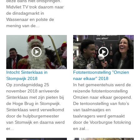
deze dans niet ontspringen.
Midvliet TV trok daarom naar
de dinsdagmarkt in
Wassenaar en polste de
mening van de...
Intocht Sinterklaas in
Fototentoonstelling "Omzien
Stompwijk 2018
naar elkaar" 2018
Op zondagmiddag 25
In het gemeentehuis werd de
november 2018 arriveerde
reizende fototentoonstelling
Sinterklaas met zijn pieten bij
Omzien naar elkaar geopend.
de Hoge Brug in Stompwijk.
De tentoonstelling van foto’s
Sinterklaas werd verwelkomd
van taalmaatjes en
door de hulpburgemeester
taalvragers werd gemaakt
van Stomwijk en daarna werd
door de Voorburgse fotokring
er...
en zal...