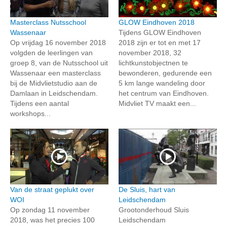
Masterclass Nutsschool
GLOW Eindhoven 2018
Wassenaar
Tijdens GLOW Eindhoven
Op vrijdag 16 november 2018
2018 zijn er tot en met 17
volgden de leerlingen van
november 2018, 32
groep 8, van de Nutsschool uit
lichtkunstobjectnen te
Wassenaar een masterclass
bewonderen, gedurende een
bij de Midvlietstudio aan de
5 km lange wandeling door
Damlaan in Leidschendam.
het centrum van Eindhoven.
Tijdens een aantal
Midvliet TV maakt een...
workshops...
Van de straat geplukt over
De Sluis, hart van
WOI
Leidschendam
Op zondag 11 november
Grootonderhoud Sluis
2018, was het precies 100
Leidschendam