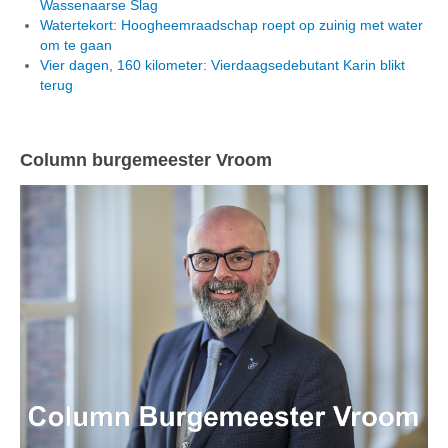
Wassenaarse Slag
Watertekort: Hoogheemraadschap roept op zuinig met water
om te gaan
Vier dagen, 160 kilometer: Vierdaagsedebutant Karin blikt
terug
Column burgemeester Vroom