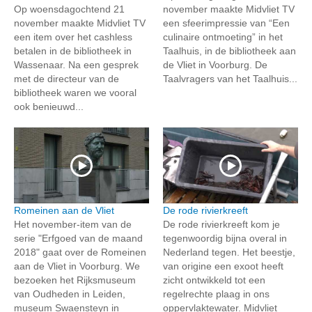
Op woensdagochtend 21
november maakte Midvliet TV
november maakte Midvliet TV
een sfeerimpressie van “Een
een item over het cashless
culinaire ontmoeting” in het
betalen in de bibliotheek in
Taalhuis, in de bibliotheek aan
Wassenaar. Na een gesprek
de Vliet in Voorburg. De
met de directeur van de
Taalvragers van het Taalhuis...
bibliotheek waren we vooral
ook benieuwd...
Romeinen aan de Vliet
De rode rivierkreeft
Het november-item van de
De rode rivierkreeft kom je
serie "Erfgoed van de maand
tegenwoordig bijna overal in
2018" gaat over de Romeinen
Nederland tegen. Het beestje,
aan de Vliet in Voorburg. We
van origine een exoot heeft
bezoeken het Rijksmuseum
zicht ontwikkeld tot een
van Oudheden in Leiden,
regelrechte plaag in ons
museum Swaensteyn in
oppervlaktewater. Midvliet