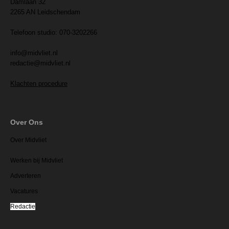
Damlaan 32
2265 AN Leidschendam
Telefoon studio: 070-3202266
info@midvliet.nl
redactie@midvliet.nl
Klachten procedure
Over Ons
Over Midvliet
Werken bij Midvliet
Adverteren
Vacatures
Redactie