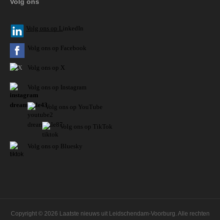
Volg ons
V
olg ons op L
inkedIn
Volg ons op Facebook
Volg ons op X
Volg ons op Instagram
Volg
ons op
YouTube
Volg ons op TikTok
Volg ons op Bluesky
Copyright © 2026 Laatste nieuws uit Leidschendam-Voorburg. Alle rechten