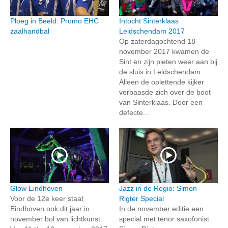
Ploeg in Beeld: Promo EHC
Intocht Sinterklaas
zaalhandbal
Leidschendam 2017
Op zaterdagochtend 18
november 2017 kwamen de
Sint en zijn pieten weer aan bij
de sluis in Leidschendam.
Alleen de oplettende kijker
verbaasde zich over de boot
van Sinterklaas. Door een
defecte...
Glow Eindhoven
Jazz in de Regio: Simon
Voor de 12e keer staat
Rigter Special
Eindhoven ook dit jaar in
In de november editie een
november bol van lichtkunst.
special met tenor saxofonist