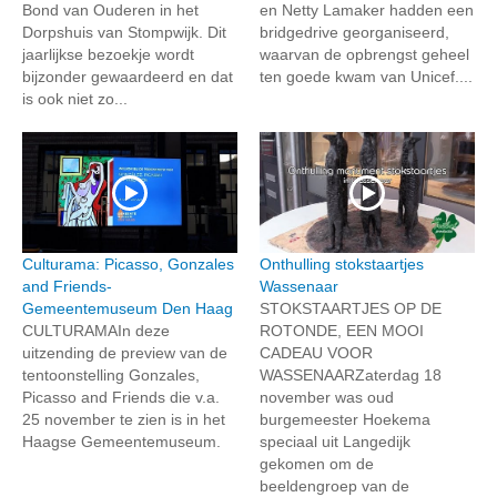
Bond van Ouderen in het
en Netty Lamaker hadden een
Dorpshuis van Stompwijk. Dit
bridgedrive georganiseerd,
jaarlijkse bezoekje wordt
waarvan de opbrengst geheel
bijzonder gewaardeerd en dat
ten goede kwam van Unicef....
is ook niet zo...
Culturama: Picasso, Gonzales
Onthulling stokstaartjes
and Friends-
Wassenaar
Gemeentemuseum Den Haag
STOKSTAARTJES OP DE
CULTURAMAIn deze
ROTONDE, EEN MOOI
uitzending de preview van de
CADEAU VOOR
tentoonstelling Gonzales,
WASSENAARZaterdag 18
Picasso and Friends die v.a.
november was oud
25 november te zien is in het
burgemeester Hoekema
Haagse Gemeentemuseum.
speciaal uit Langedijk
gekomen om de
beeldengroep van de