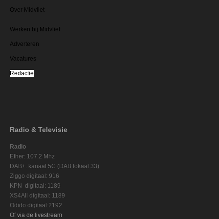
Over Midvliet
Werken bij Midvliet
Adverteren
Vacatures
Redactie
Radio & Televisie
Radio
Ether: 107.2 Mhz
DAB+: kanaal 5C (DAB lokaal 33)
Ziggo digitaal: 916
KPN digitaal: 1189
XS4All digitaal: 1189
Odido digitaal:2192
Of via de livestream