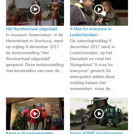
Het Kerstverhaal uitgestald
X Mas for everyone in
In museum Swaensteyn, in de
Leidschendam
Herenstraat in Voorburg, werd
Op zaterdagmiddag 9
op vrijdag 8 december 2017
december 2017 werd in
de tentoonstelling “Het
Leidschendam, op het
Kerstverhaal uitgestald”
Damplein en rond het
geopend. Deze tentoonstelling
Sluisgebied “X-mas for
met kerststallen van over de...
everyone” gevierd.De
weergoden wilden deze
middag helaas niet
meewerken, maar de...
Kerst in Huygenskwartier
Inloop N3MP inrichtingsplan