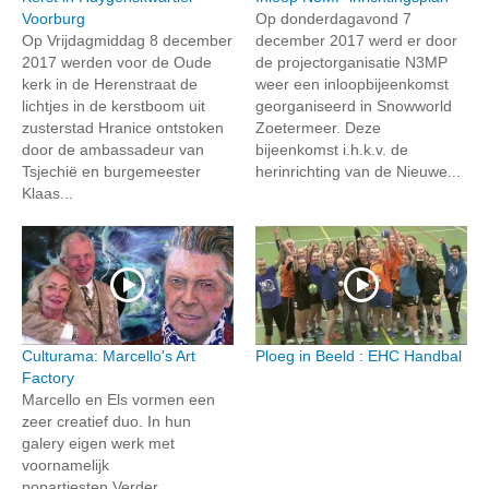
Voorburg
Op donderdagavond 7
Op Vrijdagmiddag 8 december
december 2017 werd er door
2017 werden voor de Oude
de projectorganisatie N3MP
kerk in de Herenstraat de
weer een inloopbijeenkomst
lichtjes in de kerstboom uit
georganiseerd in Snowworld
zusterstad Hranice ontstoken
Zoetermeer. Deze
door de ambassadeur van
bijeenkomst i.h.k.v. de
Tsjechië en burgemeester
herinrichting van de Nieuwe...
Klaas...
Culturama: Marcello's Art
Ploeg in Beeld : EHC Handbal
Factory
Marcello en Els vormen een
zeer creatief duo. In hun
galery eigen werk met
voornamelijk
popartiesten.Verder