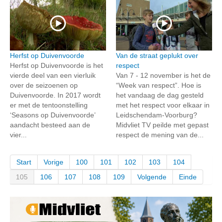
Herfst op Duivenvoorde
Van de straat geplukt over
Herfst op Duivenvoorde is het
respect
vierde deel van een vierluik
Van 7 - 12 november is het de
over de seizoenen op
“Week van respect”. Hoe is
Duivenvoorde. In 2017 wordt
het vandaag de dag gesteld
er met de tentoonstelling
met het respect voor elkaar in
‘Seasons op Duivenvoorde’
Leidschendam-Voorburg?
aandacht besteed aan de
Midvliet TV peilde met gepast
vier...
respect de mening van de...
Start
Vorige
100
101
102
103
104
105
106
107
108
109
Volgende
Einde