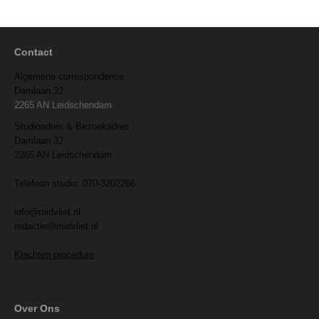
Contact
Algemene correspondentie
Damlaan 32
2265 AN Leidschendam
Studioadres & Bezoekadres
Damlaan 32
2265 AN Leidschendam
Telefoon studio: 070-3202266
info@midvliet.nl
redactie@midvliet.nl
Klachten procedure
Over Ons