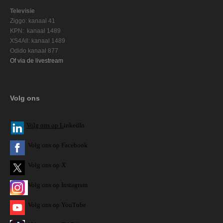
Televisie
Ziggo: kanaal 41
KPN: kanaal 1489
XS4All: kanaal 1489
Odido kanaal 877
Of via de livestream
Volg ons
V
olg ons op L
inkedIn
Volg ons op Facebook
Volg ons op X
Volg ons op Instagram
Volg
ons op
YouTube