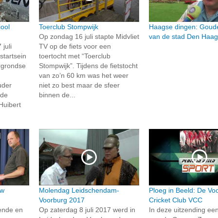
ool
Toerclub Stompwijk
Haagse dingen: Goud
Op zondag 16 juli stapte Midvliet
van de stad Den Haa
juli
TV op de fiets voor een
startsein
toertocht met “Toerclub
rgrondse
Stompwijk”. Tijdens de fietstocht
van zo’n 60 km was het weer
uder
niet zo best maar de sfeer
lde
binnen de...
uibert
ew
Molendag Leidschendam-
Ploeg in Beeld: De Vo
Voorburg 2017
Cricket Club VCC
ende en
Op zaterdag 8 juli 2017 werd in
In deze uitzending ee