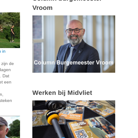
Vroom
 in
 zijn de
dagen
. Dat
et een
Werken bij Midvliet
n,
steken