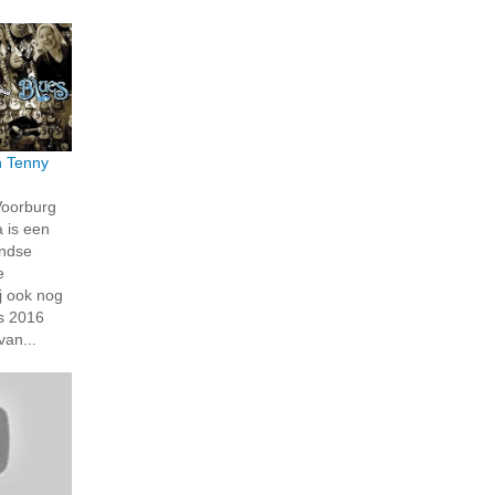
n Tenny
Voorburg
a is een
lndse
e
j ook nog
ds 2016
van...