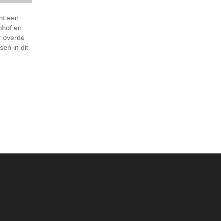
ht een
nhof en
r overde
sen in dit