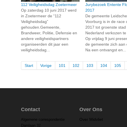
112 Veiligheidsdag Zoetermeer
Jurybezoek Entente Flo
Op zaterdag 10 juni 2017 werd
2017
in Zoetermeer de “112
De gemeente Leidsch
Veiligheidsdag”
Voorburg is in de race 
gehouden.Gemeente,
2017 tot groenste stad
Brandweer, Politie, Defensie en
Nederland verkozen te
andere veiligheidspartners
Op vrijdag 9 juni prese
organiseerden dit jaar een
de gemeente zich aan d
veiligheidsdag...
Na een ontvangst en...
Start
Vorige
101
102
103
104
105
Contact
Over Ons
Over Midvliet
Algemene correspondentie
Damlaan 32