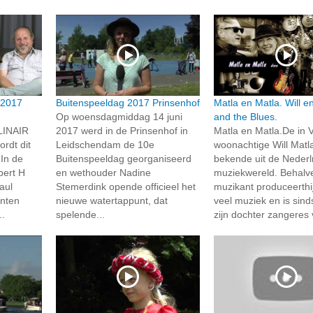
 2017
Buitenspeeldag 2017 Prinsenhof
Matla en Matla. Will e
Op woensdagmiddag 14 juni
and the Blues.
INAIR
2017 werd in de Prinsenhof in
Matla en Matla.De in 
rdt dit
Leidschendam de 10e
woonachtige Will Matl
 In de
Buitenspeeldag georganiseerd
bekende uit de Neder
bert H
en wethouder Nadine
muziekwereld. Behalv
aul
Stemerdink opende officieel het
muzikant produceerthi
anten
nieuwe watertappunt, dat
veel muziek en is sin
..
spelende...
zijn dochter zangeres 