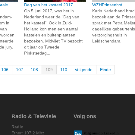
rale
Dag van het kasteel 2017
WZHPrinsenhof
Op 5 juni 2017, was het in
Karin Nederhand brac
endam-
Nederland weer de "Dag van
bezoek aan de Prinse
om in
het kasteel". Ook in Zuid-
sprak met Petra Meije
 van
Holland kon men een aantal
dagelijkse gebeurtenis
 worden.
kastelen en buitenplaatsen
verzorgingshuis in
nteerde
bezoeken. Midvliet TV bezocht
Leidschendam.
e jury.
dit jaar op Tweede
Pinksterdag...
106
107
108
109
110
Volgende
Einde
Radio & Televisie
Volg ons
Radio
Ether: 107.2 Mhz
V
olg ons op L
inkedIn