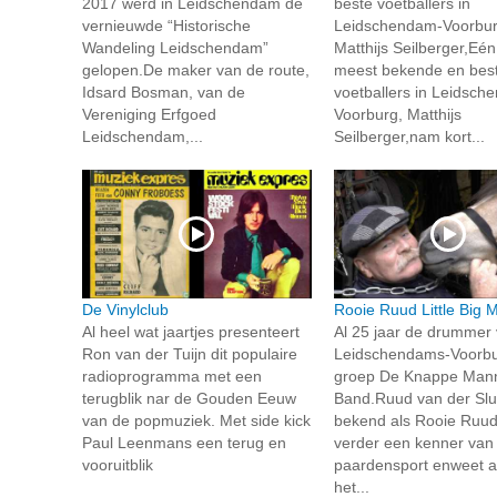
2017 werd in Leidschendam de
beste voetballers in
vernieuwde “Historische
Leidschendam-Voorbur
Wandeling Leidschendam”
Matthijs Seilberger,Eé
gelopen.De maker van de route,
meest bekende en bes
Idsard Bosman, van de
voetballers in Leidsch
Vereniging Erfgoed
Voorburg, Matthijs
Leidschendam,...
Seilberger,nam kort...
De Vinylclub
Rooie Ruud Little Big 
Al heel wat jaartjes presenteert
Al 25 jaar de drummer
Ron van der Tuijn dit populaire
Leidschendams-Voorb
radioprogramma met een
groep De Knappe Man
terugblik nar de Gouden Eeuw
Band.Ruud van der Slu
van de popmuziek. Met side kick
bekend als Rooie Ruud,
Paul Leenmans een terug en
verder een kenner van
vooruitblik
paardensport enweet a
het...