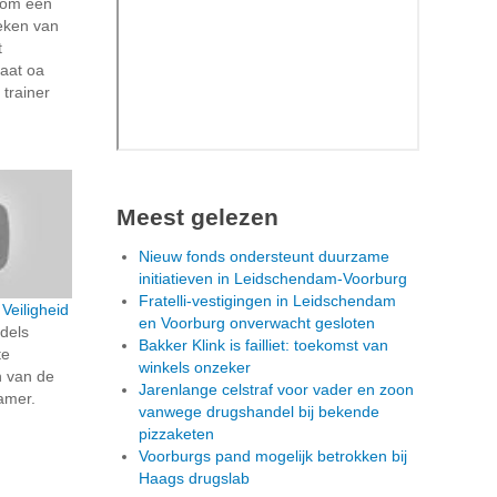
 om een
oeken van
t
aat oa
 trainer
Meest gelezen
Nieuw fonds ondersteunt duurzame
initiatieven in Leidschendam-Voorburg
Fratelli-vestigingen in Leidschendam
 Veiligheid
en Voorburg onverwacht gesloten
ddels
Bakker Klink is failliet: toekomst van
te
winkels onzeker
n van de
Jarenlange celstraf voor vader en zoon
kamer.
vanwege drugshandel bij bekende
pizzaketen
Voorburgs pand mogelijk betrokken bij
Haags drugslab