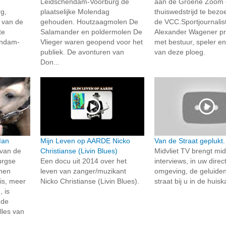
Leidschendam-Voorburg de
aan de Groene Zoom
g,
plaatselijke Molendag
thuiswedstrijd te bez
n van de
gehouden. Houtzaagmolen De
de VCC.Sportjournalis
te
Salamander en poldermolen De
Alexander Wagener pr
endam-
Vlieger waren geopend voor het
met bestuur, speler en
publiek. De avonturen van
van deze ploeg.
Don...
Man
Mijn Leven op AARDE Nicko
Van de Straat geplukt.
 van de
Christianse (Livin Blues)
Midvliet TV brengt mi
urgse
Een docu uit 2014 over het
interviews, in uw direc
nen
leven van zanger/muzikant
omgeving, de geluide
is, meer
Nicko Christianse (Livin Blues).
straat bij u in de huis
 is
 de
lles van