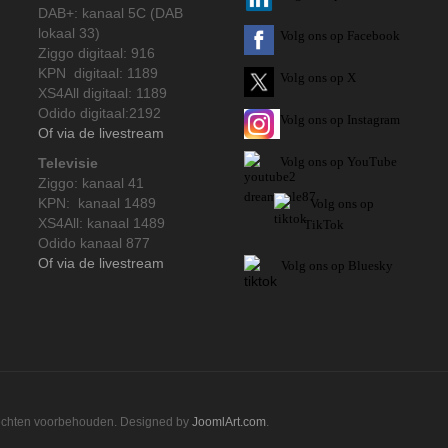
DAB+: kanaal 5C (DAB
lokaal 33)
Volg ons op Facebook
Ziggo digitaal: 916
KPN digitaal: 1189
Volg ons op X
XS4All digitaal: 1189
Odido digitaal:2192
Volg ons op Instagram
Of via de livestream
Volg
ons op
YouTube
Televisie
Ziggo: kanaal 41
KPN: kanaal 1489
Volg ons op
XS4All: kanaal 1489
TikTok
Odido kanaal 877
Of via de livestream
Volg ons op Bluesky
rechten voorbehouden. Designed by
JoomlArt.com
.