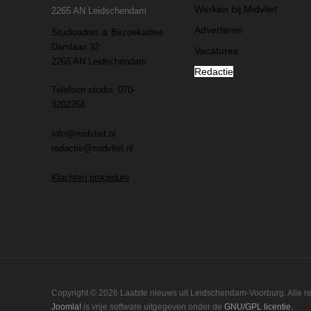
Werken bij Midvliet
2265 AN Leidschendam
Adverteren
Studioadres & Bezoekadres
Damlaan 32
Vacatures
2265 AN Leidschendam
Redactie
Telefoon studio: 070-
3202266
info@midvliet.nl
redactie@midvliet.nl
Klachten procedure
Copyright © 2026 Laatste nieuws uit Leidschendam-Voorburg. Alle 
Joomla!
is vrije software uitgegeven onder de
GNU/GPL licentie.