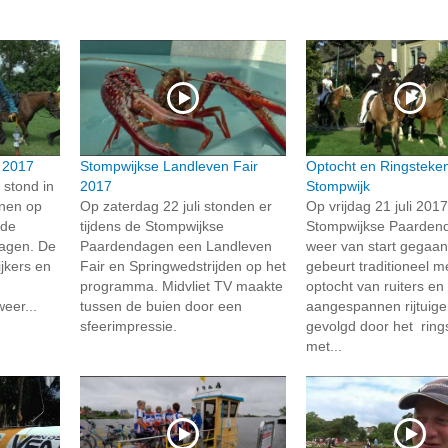
 2017
Stompwijkse Landleven Fair
Optocht en Ringsteken
 stond in
2017
Stompwijk
nen op
Op zaterdag 22 juli stonden er
Op vrijdag 21 juli 2017
 de
tijdens de Stompwijkse
Stompwijkse Paarden
agen. De
Paardendagen een Landleven
weer van start gegaan
ijkers en
Fair en Springwedstrijden op het
gebeurt traditioneel m
programma. Midvliet TV maakte
optocht van ruiters en
eer...
tussen de buien door een
aangespannen rijtuige
sfeerimpressie.
gevolgd door het ring
met...