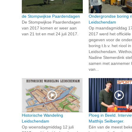
de Stompwijkse Paardendagen
Ondergrondse boring ri
De Stompwijkse Paardendagen
Leidschendam
van 2017 komen er weer aan
Op maandagmiddag 17 
van 21 tot en met 24 juli 2017.
2017 werd het officiële 
gegeven voor de onde
boring t.b.v. het riool in
Leidschendam. Wetho
Nadine Stemerdink ste
samen met aannemer H
van...
Historische Wandeling
Ploeg in Beeld. Intervi
Leidschendam
Matthijs Seilberger.
Op woensdagmiddag 12 juli
Eén van de meest bek