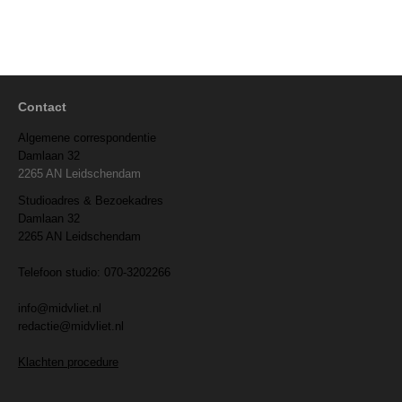
Contact
Algemene correspondentie
Damlaan 32
2265 AN Leidschendam
Studioadres & Bezoekadres
Damlaan 32
2265 AN Leidschendam
Telefoon studio: 070-3202266
info@midvliet.nl
redactie@midvliet.nl
Klachten procedure