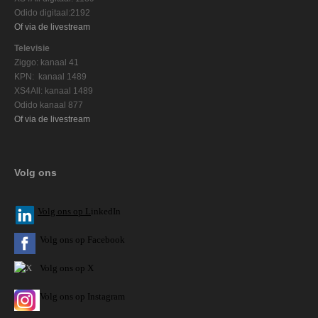
Odido digitaal:2192
Of via de livestream
Televisie
Ziggo: kanaal 41
KPN: kanaal 1489
XS4All: kanaal 1489
Odido kanaal 877
Of via de livestream
Volg ons
V
olg ons op L
inkedIn
Volg ons op Facebook
Volg ons op X
Volg ons op Instagram