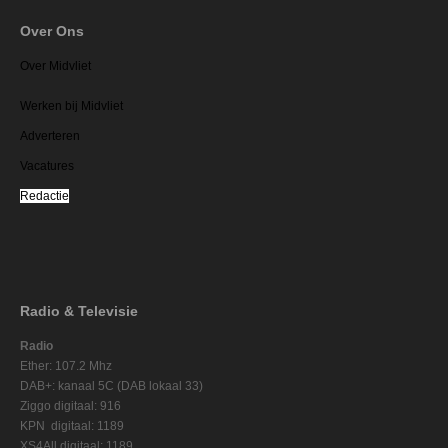
Over Ons
Over Midvliet
Werken bij Midvliet
Adverteren
Vacatures
Redactie
Radio & Televisie
Radio
Ether: 107.2 Mhz
DAB+: kanaal 5C (DAB lokaal 33)
Ziggo digitaal: 916
KPN digitaal: 1189
XS4All digitaal: 1189