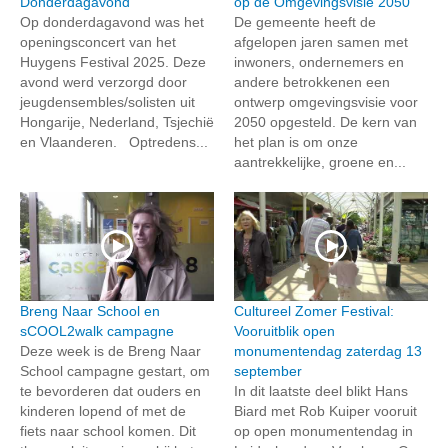
Donderdagavond
op de Omgevingsvisie 2050
Op donderdagavond was het
De gemeente heeft de
openingsconcert van het
afgelopen jaren samen met
Huygens Festival 2025. Deze
inwoners, ondernemers en
avond werd verzorgd door
andere betrokkenen een
jeugdensembles/solisten uit
ontwerp omgevingsvisie voor
Hongarije, Nederland, Tsjechië
2050 opgesteld. De kern van
en Vlaanderen. Optredens...
het plan is om onze
aantrekkelijke, groene en...
Breng Naar School en
Cultureel Zomer Festival:
sCOOL2walk campagne
Vooruitblik open
Deze week is de Breng Naar
monumentendag zaterdag 13
School campagne gestart, om
september
te bevorderen dat ouders en
In dit laatste deel blikt Hans
kinderen lopend of met de
Biard met Rob Kuiper vooruit
fiets naar school komen. Dit
op open monumentendag in