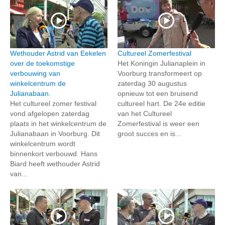
Wethouder Astrid van Eekelen
Cultureel Zomerfestival
over de toekomstige
Het Koningin Julianaplein in
verbouwing van
Voorburg transformeert op
winkelcentrum de
zaterdag 30 augustus
Julianabaan.
opnieuw tot een bruisend
Het cultureel zomer festival
cultureel hart. De 24e editie
vond afgelopen zaterdag
van het Cultureel
plaats in het winkelcentrum de
Zomerfestival is weer een
Julianabaan in Voorburg. Dit
groot succes en is...
winkelcentrum wordt
binnenkort verbouwd. Hans
Biard heeft wethouder Astrid
van...