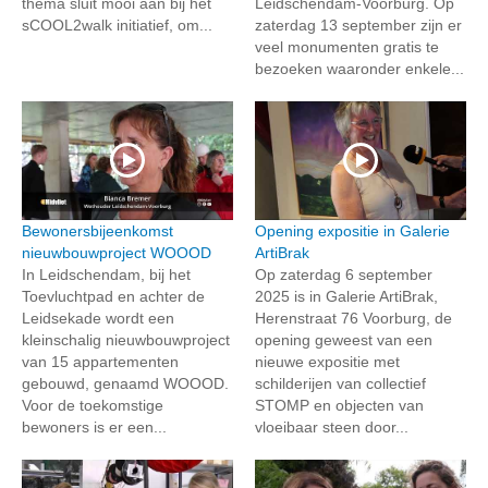
thema sluit mooi aan bij het
Leidschendam-Voorburg. Op
sCOOL2walk initiatief, om...
zaterdag 13 september zijn er
veel monumenten gratis te
bezoeken waaronder enkele...
Bewonersbijeenkomst
Opening expositie in Galerie
nieuwbouwproject WOOOD
ArtiBrak
In Leidschendam, bij het
Op zaterdag 6 september
Toevluchtpad en achter de
2025 is in Galerie ArtiBrak,
Leidsekade wordt een
Herenstraat 76 Voorburg, de
kleinschalig nieuwbouwproject
opening geweest van een
van 15 appartementen
nieuwe expositie met
gebouwd, genaamd WOOOD.
schilderijen van collectief
Voor de toekomstige
STOMP en objecten van
bewoners is er een...
vloeibaar steen door...