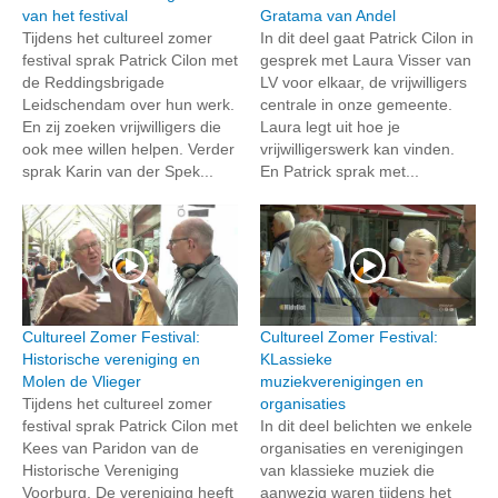
van het festival
Gratama van Andel
Tijdens het cultureel zomer
In dit deel gaat Patrick Cilon in
festival sprak Patrick Cilon met
gesprek met Laura Visser van
de Reddingsbrigade
LV voor elkaar, de vrijwilligers
Leidschendam over hun werk.
centrale in onze gemeente.
En zij zoeken vrijwilligers die
Laura legt uit hoe je
ook mee willen helpen. Verder
vrijwilligerswerk kan vinden.
sprak Karin van der Spek...
En Patrick sprak met...
Cultureel Zomer Festival:
Cultureel Zomer Festival:
Historische vereniging en
KLassieke
Molen de Vlieger
muziekverenigingen en
Tijdens het cultureel zomer
organisaties
festival sprak Patrick Cilon met
In dit deel belichten we enkele
Kees van Paridon van de
organisaties en verenigingen
Historische Vereniging
van klassieke muziek die
Voorburg. De vereniging heeft
aanwezig waren tijdens het