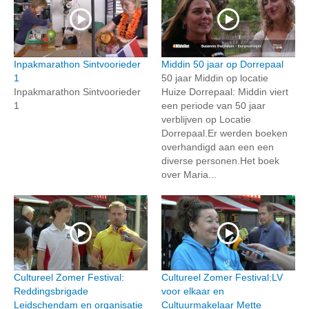
Inpakmarathon Sintvoorieder
Middin 50 jaar op Dorrepaal
1
50 jaar Middin op locatie
Inpakmarathon Sintvoorieder
Huize Dorrepaal: Middin viert
1
een periode van 50 jaar
verblijven op Locatie
Dorrepaal.Er werden boeken
overhandigd aan een een
diverse personen.Het boek
over Maria...
Cultureel Zomer Festival:
Cultureel Zomer Festival:LV
Reddingsbrigade
voor elkaar en
Leidschendam en organisatie
Cultuurmakelaar Mette