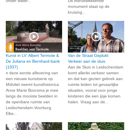
onder water...
Dit indrukwekkende
monument staat op de
kruising...
Kunst in LV: Albert Termote &
Van de Straat Geplukt:
De Juliana en Bernhard-bank
Verkeer aan de sluis
(1937)
Aan de Sluis in Leidschendam
n deze eerste aflevering van
komt allerlei verkeer samen
een nieuwe kunstserie op
en dat kan gezien gebrek aan
Midvliet neemt kunsthistorica
ruimte leiden tot gevaarlijke
Anne Marie Boorsma je mee
situaties, vooral voor jonge
langs de mooiste beelden in
kinderen die een ijsje komen
de openbare ruimte van
halen. Vraag aan de...
Leidschendam-Voorburg.
Elke...