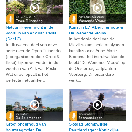
Natuurlijk evenwicht in de
Kunst in LV: Albert Termote &
voortuin van Ank van Peski
De Wenende Vrouw
(Deel 2)
In het derde deel van de
In dit tweede deel van onze
Midvliet-kunstserie analyseert
serie over de Open Tuinendag
kunsthistorica Anne Marie
(georganiseerd door Groei &
Boorsma het indrukwekkende
Bloei) kijken we verder in de
beeld 'De Wenende Vrouw' op
voortuin van Ank van Peski.
de Oosterbegraafplaats in
Wat direct opvalt is het
Voorburg. Dit bijzondere
perfecte natuurlijke...
werk...
Groot onderhoud van
Slotdag Stompwijkse
houtzaagmolen De
Paardendagen: Koninklijke