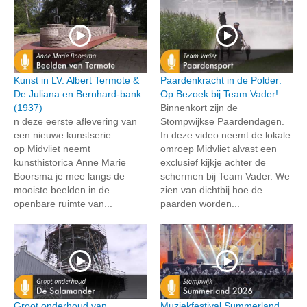
Kunst in LV: Albert Termote &
Paardenkracht in de Polder:
De Juliana en Bernhard-bank
Op Bezoek bij Team Vader!
(1937)
Binnenkort zijn de
n deze eerste aflevering van
Stompwijkse Paardendagen.
een nieuwe kunstserie
In deze video neemt de lokale
op Midvliet neemt
omroep Midvliet alvast een
kunsthistorica Anne Marie
exclusief kijkje achter de
Boorsma je mee langs de
schermen bij Team Vader. We
mooiste beelden in de
zien van dichtbij hoe de
openbare ruimte van...
paarden worden...
Groot onderhoud van
Muziekfestival Summerland