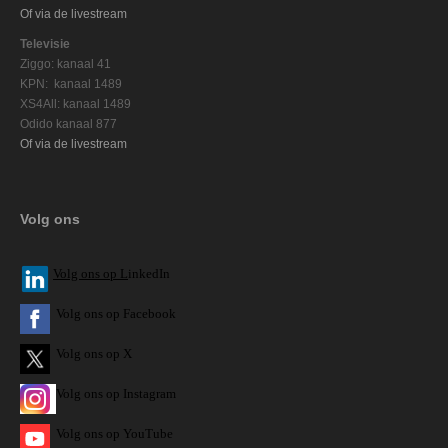
Of via de livestream
Televisie
Ziggo: kanaal 41
KPN: kanaal 1489
XS4All: kanaal 1489
Odido kanaal 877
Of via de livestream
Volg ons
V
olg ons op L
inkedIn
Volg ons op Facebook
Volg ons op X
Volg ons op Instagram
Volg
ons op
YouTube