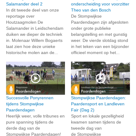
Salamander deel 2
onderscheiding voor voorzitter
In dit tweede deel van onze
Theo van den Bosch
reportage over
De Stompwijkse
Houtzaagmolen De
Paardendagen zijn afgesloten
Salamander in Leidschendam
onder grote publieke
duiken we dieper de techniek
belangstelling en met gunstig
in. Molenaar Willem Bogaerts
weer. De vierde slotdag stond
laat zien hoe deze unieke
in het teken van een bijzonder
historische molen aan de...
officieel moment op het...
Succesvolle Ponyrennen
Stompwijkse Paardendagen:
tijdens Stompwijkse
Paardensport en Landleven
Paardendagen
Fair (Dag 2)
Heerlijk weer, volle tribunes en
Sport en lokale gezelligheid
pure spanning tijdens de
kwamen samen tijdens de
derde dag van de
tweede dag van
Stompwijkse Paardendagen!
de Stompwijkse