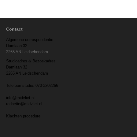
Contact
Algemene correspondentie
Damlaan 32
2265 AN Leidschendam
Studioadres & Bezoekadres
Damlaan 32
2265 AN Leidschendam
Telefoon studio: 070-3202266
info@midvliet.nl
redactie@midvliet.nl
Klachten procedure