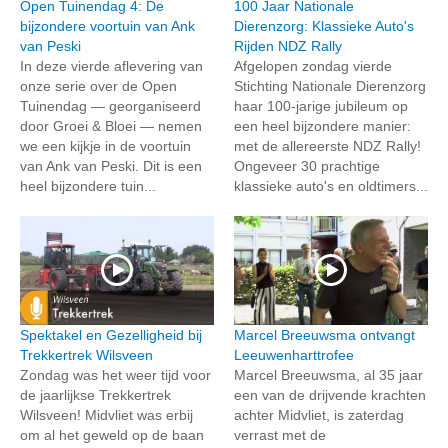
Open Tuinendag 4: De
100 Jaar Nationale
bijzondere voortuin van Ank
Dierenzorg: Klassieke Auto's
van Peski
Rijden NDZ Rally
In deze vierde aflevering van
Afgelopen zondag vierde
onze serie over de Open
Stichting Nationale Dierenzorg
Tuinendag — georganiseerd
haar 100-jarige jubileum op
door Groei & Bloei — nemen
een heel bijzondere manier:
we een kijkje in de voortuin
met de allereerste NDZ Rally!
van Ank van Peski. Dit is een
Ongeveer 30 prachtige
heel bijzondere tuin...
klassieke auto's en oldtimers...
Spektakel en Gezelligheid bij
Marcel Breeuwsma ontvangt
Trekkertrek Wilsveen
Leeuwenharttrofee
Zondag was het weer tijd voor
Marcel Breeuwsma, al 35 jaar
de jaarlijkse Trekkertrek
een van de drijvende krachten
Wilsveen! Midvliet was erbij
achter Midvliet, is zaterdag
om al het geweld op de baan
verrast met de