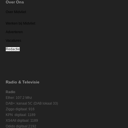
Over Ons
Over Midvliet
Werken bij Midvliet
Adverteren
Vacatures
Redactie
Radio & Televisie
Radio
Ether: 107.2 Mhz
DAB+: kanaal 5C (DAB lokaal 33)
Ziggo digitaal: 916
KPN digitaal: 1189
XS4All digitaal: 1189
Odido digitaal:2192