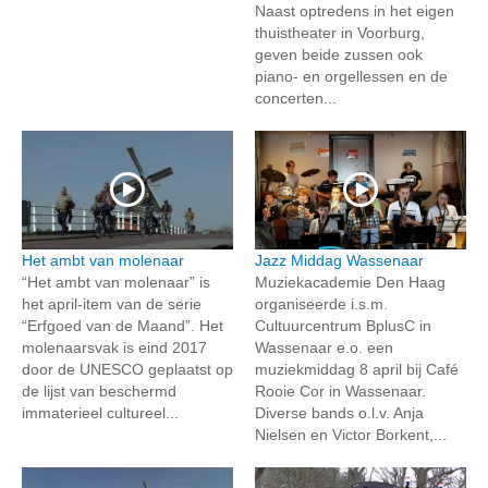
Naast optredens in het eigen
thuistheater in Voorburg,
geven beide zussen ook
piano- en orgellessen en de
concerten...
Het ambt van molenaar
Jazz Middag Wassenaar
“Het ambt van molenaar” is
Muziekacademie Den Haag
het april-item van de serie
organiseerde i.s.m.
“Erfgoed van de Maand”. Het
Cultuurcentrum BplusC in
molenaarsvak is eind 2017
Wassenaar e.o. een
door de UNESCO geplaatst op
muziekmiddag 8 april bij Café
de lijst van beschermd
Rooie Cor in Wassenaar.
immaterieel cultureel...
Diverse bands o.l.v. Anja
Nielsen en Victor Borkent,...