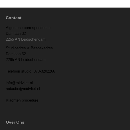
Contact
Algemene correspondentie
Damlaan 32
2265 AN Leidschendam
Studioadres & Bezoekadres
Damlaan 32
2265 AN Leidschendam
Telefoon studio: 070-3202266
info@midvliet.nl
redactie@midvliet.nl
Klachten procedure
Over Ons