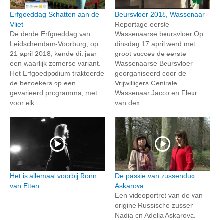
Erfgoeddag Schatten aan de
Beursvloer 2018, Wassenaar
Vliet
Reportage eerste
De derde Erfgoeddag van
Wassenaarse beursvloer Op
Leidschendam-Voorburg, op
dinsdag 17 april werd met
21 april 2018, kende dit jaar
groot succes de eerste
een waarlijk zomerse variant.
Wassenaarse Beursvloer
Het Erfgoedpodium trakteerde
georganiseerd door de
de bezoekers op een
Vrijwilligers Centrale
gevarieerd programma, met
Wassenaar.Jacco en Fleur
voor elk...
van den...
Het is allemaal voorbij Ronn
De passie van zussenduo
van Etten
Askarova
Een videoportret van de van
origine Russische zussen
Nadia en Adelia Askarova.