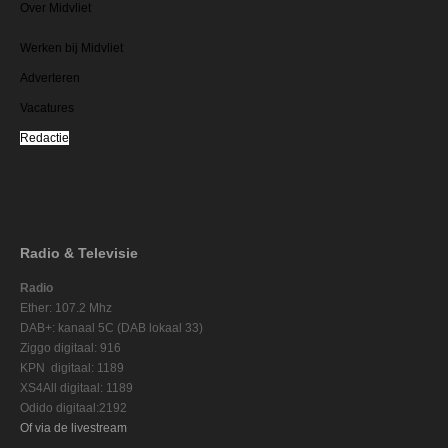
Over Midvliet
Werken bij Midvliet
Adverteren
Vacatures
Redactie
Radio & Televisie
Radio
Ether: 107.2 Mhz
DAB+: kanaal 5C (DAB lokaal 33)
Ziggo digitaal: 916
KPN digitaal: 1189
XS4All digitaal: 1189
Odido digitaal:2192
Of via de livestream