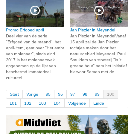
Promo Erfgoed april
Jan Plezier in Meyendel
Deel vier van de serie
Jan Plezier in MeyendelVanaf
"Erfgoed van de maand", het
15 april zal de Jan Plezier
april-item, gaat over "Het ambt
tochtjes maken door het
van molenaar", sinds eind
natuurgebied Meyendel. Paul
2017 is het molenaarsvak
Smulders van stoeterij "in 't
opgenomen op de lijst van
groene hout" nam het initiatief
beschermd immaterieel
hiervoor.Samen met de...
cultureel...
Start
Vorige
95
96
97
98
99
100
101
102
103
104
Volgende
Einde