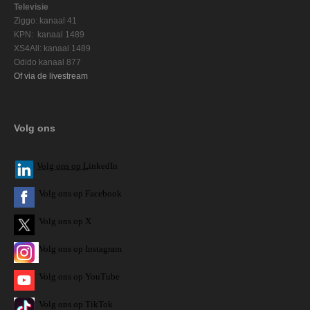
Televisie
Ziggo: kanaal 41
KPN: kanaal 1489
XS4All: kanaal 1489
Odido kanaal 877
Of via de livestream
Volg ons
V
olg ons op L
inkedIn
Volg ons op Facebook
Volg ons op X
Volg ons op Instagram
Volg
ons op
YouTube
Volg ons op TikTok