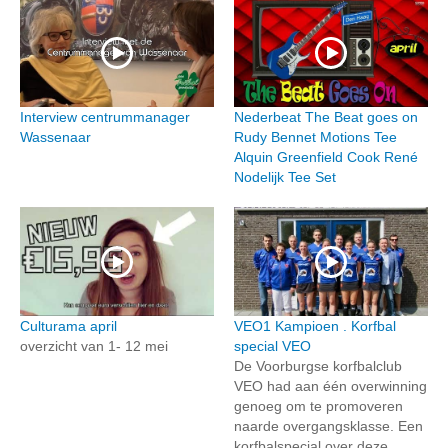
Interview centrummanager
Nederbeat The Beat goes on
Wassenaar
Rudy Bennet Motions Tee
Alquin Greenfield Cook René
Nodelijk Tee Set
Culturama april
VEO1 Kampioen . Korfbal
overzicht van 1- 12 mei
special VEO
De Voorburgse korfbalclub
VEO had aan één overwinning
genoeg om te promoveren
naarde overgangsklasse. Een
korfbalspecial over deze