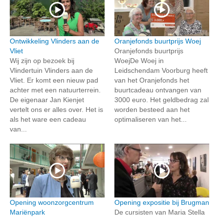
Ontwikkeling Vlinders aan de
Oranjefonds buurtprijs Woej
Vliet
Oranjefonds buurtprijs
Wij zijn op bezoek bij
WoejDe Woej in
Vlindertuin Vlinders aan de
Leidschendam Voorburg heeft
Vliet. Er komt een nieuw pad
van het Oranjefonds het
achter met een natuurterrein.
buurtcadeau ontvangen van
De eigenaar Jan Kienjet
3000 euro. Het geldbedrag zal
vertelt ons er alles over. Het is
worden besteed aan het
als het ware een cadeau
optimaliseren van het...
van...
Opening woonzorgcentrum
Opening expositie bij Brugman
Mariënpark
De cursisten van Maria Stella