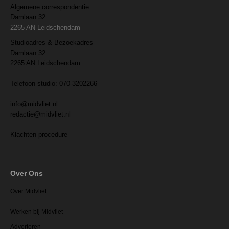
Algemene correspondentie
Damlaan 32
2265 AN Leidschendam
Studioadres & Bezoekadres
Damlaan 32
2265 AN Leidschendam
Telefoon studio: 070-3202266
info@midvliet.nl
redactie@midvliet.nl
Klachten procedure
Over Ons
Over Midvliet
Werken bij Midvliet
Adverteren