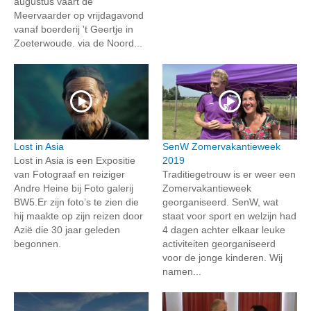
augustus vaart de
Meervaarder op vrijdagavond
vanaf boerderij 't Geertje in
Zoeterwoude. via de Noord...
Lost in Asia
SenW Zomervakantieweek
Lost in Asia is een Expositie
2019
van Fotograaf en reiziger
Traditiegetrouw is er weer een
Andre Heine bij Foto galerij
Zomervakantieweek
BW5.Er zijn foto’s te zien die
georganiseerd. SenW, wat
hij maakte op zijn reizen door
staat voor sport en welzijn had
Azië die 30 jaar geleden
4 dagen achter elkaar leuke
begonnen.
activiteiten georganiseerd
voor de jonge kinderen. Wij
namen...