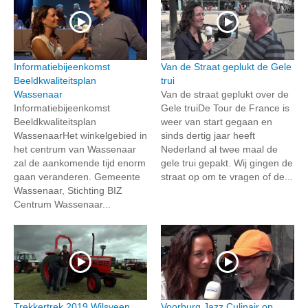
Informatiebijeenkomst
Van de Straat geplukt de Gele
Beeldkwaliteitsplan
trui
Wassenaar
Van de straat geplukt over de
Informatiebijeenkomst
Gele truiDe Tour de France is
Beeldkwaliteitsplan
weer van start gegaan en
WassenaarHet winkelgebied in
sinds dertig jaar heeft
het centrum van Wassenaar
Nederland al twee maal de
zal de aankomende tijd enorm
gele trui gepakt. Wij gingen de
gaan veranderen. Gemeente
straat op om te vragen of de...
Wassenaar, Stichting BIZ
Centrum Wassenaar...
Trekkertrek 2019 Wilsveen
Voorburg Jazz Culinair op