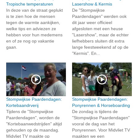
Tropische temperaturen
Lasershow & Kermis
In deze van de straat geplukt
De "Stompwijkse
is te zien hoe de mensen
Paardendagen" werden ook
tegen de warmte aankijken,
dit jaar weer officieel
welke tips en adviezen ze
afgesloten met een heuse
hebben voor hun medemens
"Lasershow”, maar de echter
en of ze nog op vakantie
liefhebbers sluiten dit extra
gaan.
lange feestweekend af op de
"Kermis". En...
Stompwijkse Paardendagen:
Stompwijkse Paardendagen:
Kortebaandrverij
Ponyrennen & Horseboarding
Tijdens de "Stompwijkse
De zondag is tijdens de
Paardendagen", worden de
"Stompwijkse Paardendagen"
"Kortebaanwedstrijden" altijd
vooral de dag van het
gehouden op de maandag.
Ponyrennen. Voor Midvliet TV
Midvliet TV maakte op
maakten we een