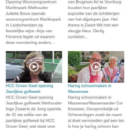
Opening Woonzorgcentrum
van Brugman Art te Voorburg
Mariënpark Wethouder
houden hun jaarlijkse
Juliette Bouw opende
expositie van de schilderijen
woonzorgcentrum Mariënpark
van het afgelopen jaar. Het
in Leidschendam op
thema is Zwart-Wit met een
feestelijke wijze. Anja van
vleugje kleur. Dertig
Florence legde uit waarom
cursisten...
deze voorziening anders...
HCC Groen Geel opening
Haring schoonmaken in
Jaarlijkse golfweek
Wassenaar
HCC Groen Geel opening
Haring schoonmaken in
Jaarlijkse golfweek.Wethouder
WassenaarWassenaarder Cor
Inge Zweerts de Jong opende
Knoester, Oorspronkelijk uit
de 31 ste editie van de
Scheveningen zoals de naam
jaarlijkse golfweek bij HCC
al doet vermoeden gaf een les
Groen Geel, wat staat voor
in hoe je haring schoon kan