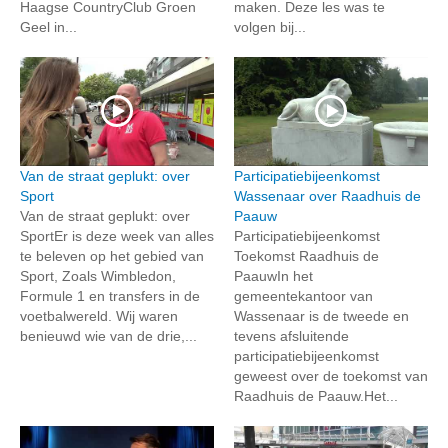
Haagse CountryClub Groen
maken. Deze les was te
Geel in...
volgen bij...
Van de straat geplukt: over
Participatiebijeenkomst
Sport
Wassenaar over Raadhuis de
Van de straat geplukt: over
Paauw
SportEr is deze week van alles
Participatiebijeenkomst
te beleven op het gebied van
Toekomst Raadhuis de
Sport, Zoals Wimbledon,
PaauwIn het
Formule 1 en transfers in de
gemeentekantoor van
voetbalwereld. Wij waren
Wassenaar is de tweede en
benieuwd wie van de drie,...
tevens afsluitende
participatiebijeenkomst
geweest over de toekomst van
Raadhuis de Paauw.Het...