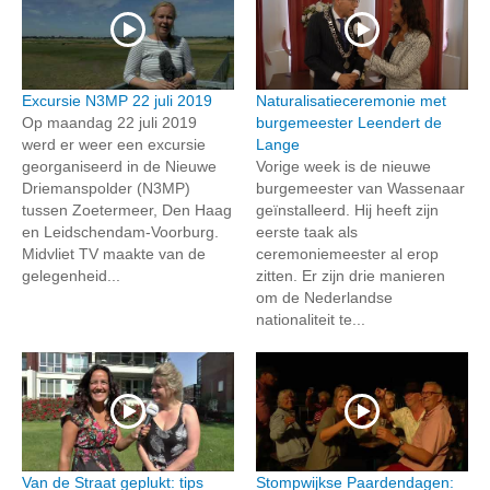
Excursie N3MP 22 juli 2019
Naturalisatieceremonie met
Op maandag 22 juli 2019
burgemeester Leendert de
werd er weer een excursie
Lange
georganiseerd in de Nieuwe
Vorige week is de nieuwe
Driemanspolder (N3MP)
burgemeester van Wassenaar
tussen Zoetermeer, Den Haag
geïnstalleerd. Hij heeft zijn
en Leidschendam-Voorburg.
eerste taak als
Midvliet TV maakte van de
ceremoniemeester al erop
gelegenheid...
zitten. Er zijn drie manieren
om de Nederlandse
nationaliteit te...
Van de Straat geplukt: tips
Stompwijkse Paardendagen: