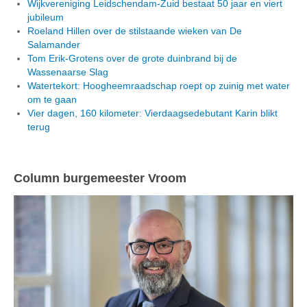
Wijkvereniging Leidschendam-Zuid bestaat 50 jaar en viert
jubileum
Roeland Hillen over de stilstaande wieken van De
Salamander
Tom Erik-Grotens over de grote duinbrand bij de
Wassenaarse Slag
Watertekort: Hoogheemraadschap roept op zuinig met water
om te gaan
Vier dagen, 160 kilometer: Vierdaagsedebutant Karin blikt
terug
Column burgemeester Vroom