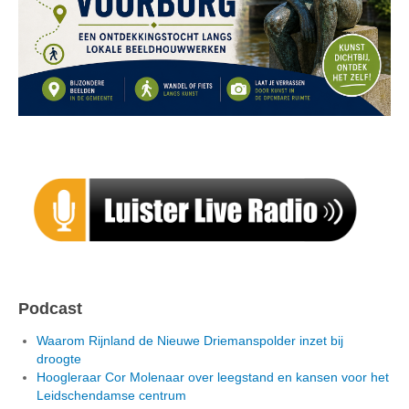
Podcast
Waarom Rijnland de Nieuwe Driemanspolder inzet bij
droogte
Hoogleraar Cor Molenaar over leegstand en kansen voor het
Leidschendamse centrum