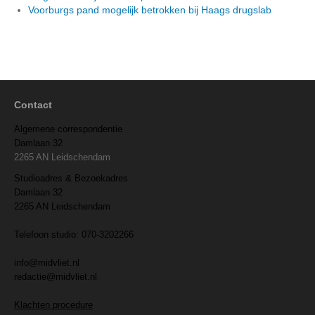
Voorburgs pand mogelijk betrokken bij Haags drugslab
Contact
Algemene correspondentie
Damlaan 32
2265 AN Leidschendam
Studioadres & Bezoekadres
Damlaan 32
2265 AN Leidschendam
Telefoon studio: 070-3202266
info@midvliet.nl
redactie@midvliet.nl
Klachten procedure