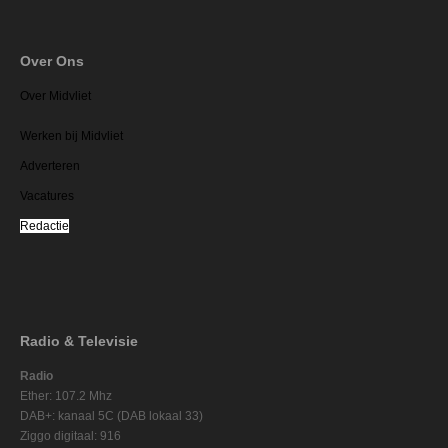
Over Ons
Over Midvliet
Werken bij Midvliet
Adverteren
Vacatures
Redactie
Radio & Televisie
Radio
Ether: 107.2 Mhz
DAB+: kanaal 5C (DAB lokaal 33)
Ziggo digitaal: 916