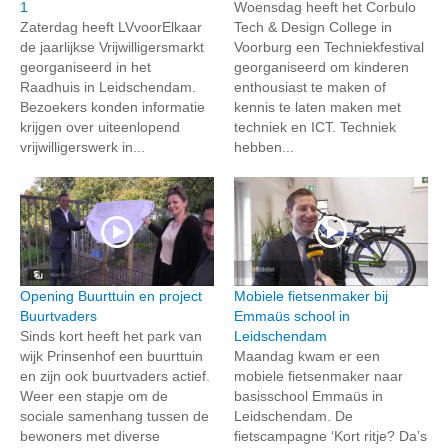
1
Woensdag heeft het Corbulo
Zaterdag heeft LVvoorElkaar
Tech & Design College in
de jaarlijkse Vrijwilligersmarkt
Voorburg een Techniekfestival
georganiseerd in het
georganiseerd om kinderen
Raadhuis in Leidschendam.
enthousiast te maken of
Bezoekers konden informatie
kennis te laten maken met
krijgen over uiteenlopend
techniek en ICT. Techniek
vrijwilligerswerk in...
hebben...
Opening Buurttuin en project
Mobiele fietsenmaker bij
Buurtvaders
Emmaüs school in
Sinds kort heeft het park van
Leidschendam
wijk Prinsenhof een buurttuin
Maandag kwam er een
en zijn ook buurtvaders actief.
mobiele fietsenmaker naar
Weer een stapje om de
basisschool Emmaüs in
sociale samenhang tussen de
Leidschendam. De
bewoners met diverse
fietscampagne ‘Kort ritje? Da’s