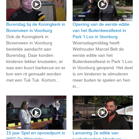
Burendag bij de Koningkerk in
Opening van de eerste editie
Bovenveen in Voorburg
van het Buitenbeestfeest in
Ook de Koningkerk in
Park 't Loo in Voorburg
Bovenveen in Voorburg
Woensdagmiddag heeft
bestelde aandacht aan
Wethouder Marcel Belt de
Burendag. Daar konden
eerste editie van het
kinderen lekker knutselen, er
Buitenbeestfeest in Park 't Loo
was een buurt barbecue en er
in Voorburg geopend. Het doel
kon een rit gemaakt worden
is om kinderen te stimuleren
met een Tuk Tuk. Kortom...
meer buiten te spelen en hen
in...
15 jaar Spel en opvoedpunt in
Lancering 2e editie van
IKEC De Waterlelie,
Leidschendam-Voorburg