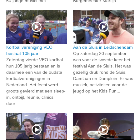
60 jonge musici met...
Burgemeester Martijn...
Korfbal vereniging VEO
Aan de Sluis in Leidschendam
bestaat 105 jaar
Op zaterdag 20 september
Zaterdag vierde VEO korfbal
was voor de tweede keer het
hun 105 jarig bestaan en is
festival Aan de Sluis. Het was
daarmee een van de oudste
gezellig druk rond de Sluis,
korfbalverenigingen in
Damlaan en Damplein. Er was
Nederland. Het feest werd
muziek, activiteiten voor de
groots gevierd met een sleep-
jeugd op het Kids Fun...
in, ontbijt, reünie, clinics
door...