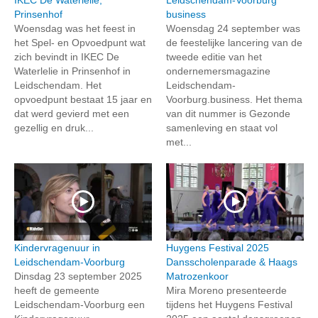
Prinsenhof
business
Woensdag was het feest in
Woensdag 24 september was
het Spel- en Opvoedpunt wat
de feestelijke lancering van de
zich bevindt in IKEC De
tweede editie van het
Waterlelie in Prinsenhof in
ondernemersmagazine
Leidschendam. Het
Leidschendam-
opvoedpunt bestaat 15 jaar en
Voorburg.business. Het thema
dat werd gevierd met een
van dit nummer is Gezonde
gezellig en druk...
samenleving en staat vol
met...
Kindervragenuur in
Huygens Festival 2025
Leidschendam-Voorburg
Dansscholenparade & Haags
Dinsdag 23 september 2025
Matrozenkoor
heeft de gemeente
Mira Moreno presenteerde
Leidschendam-Voorburg een
tijdens het Huygens Festival