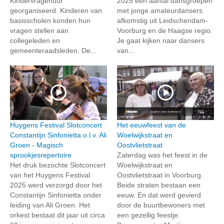
Kindervragenuur
2025 een aantal dansgroepen
georganiseerd. Kinderen van
met jonge amateurdansers
basisscholen konden hun
afkomstig uit Leidschendam-
vragen stellen aan
Voorburg en de Haagse regio.
collegeleden en
Je gaat kijken naar dansers
gemeenteraadsleden. De...
van...
Huygens Festival Slotconcert
Het eeuwfeest van de
Constantijn Sinfonietta o.l.v. Ali
Woelwijkstraat en
Groen - Magisch
Oostvlietstraat
sprookjesrepertoire
Zaterdag was het feest in de
Het druk bezochte Slotconcert
Woelwijkstraat en
van het Huygens Festival
Oostvlietstraat in Voorburg.
2025 werd verzorgd door het
Beide straten bestaan een
Constantijn Sinfonietta onder
eeuw. En dat werd gevierd
leiding van Ali Groen. Het
door de buurtbewoners met
orkest bestaat dit jaar uit circa
een gezellig feestje.