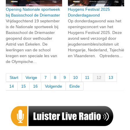
Opening Nationale sportweek
Huygens Festival 2025
bij Basisschool de Driemaster
Donderdagavond
Vrijdagochtend 19 september
Op donderdagavond was het
is de Nationale sportweek bij
openingsconcert van het
Basisschool de Driemaster
Huygens Festival 2025. Deze
geopend door wethouder
avond werd verzorgd door
Astrid van Eekelen. De
jeugdensembles/solisten uit
leerlingen van de school
Hongarije, Nederland, Tsjechië
kregen een speciale les van
en Vlaanderen. Optredens...
de Olympische...
Start
Vorige
7
8
9
10
11
12
13
14
15
16
Volgende
Einde