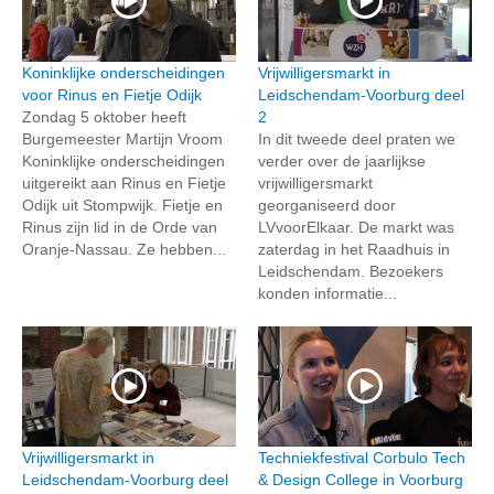
Koninklijke onderscheidingen
Vrijwilligersmarkt in
voor Rinus en Fietje Odijk
Leidschendam-Voorburg deel
Zondag 5 oktober heeft
2
Burgemeester Martijn Vroom
In dit tweede deel praten we
Koninklijke onderscheidingen
verder over de jaarlijkse
uitgereikt aan Rinus en Fietje
vrijwilligersmarkt
Odijk uit Stompwijk. Fietje en
georganiseerd door
Rinus zijn lid in de Orde van
LVvoorElkaar. De markt was
Oranje-Nassau. Ze hebben...
zaterdag in het Raadhuis in
Leidschendam. Bezoekers
konden informatie...
Vrijwilligersmarkt in
Techniekfestival Corbulo Tech
Leidschendam-Voorburg deel
& Design College in Voorburg