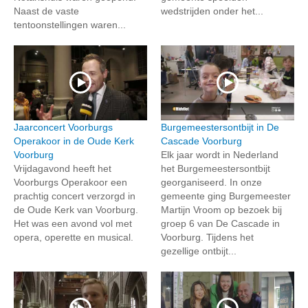
Naast de vaste
wedstrijden onder het...
tentoonstellingen waren...
Jaarconcert Voorburgs
Burgemeestersontbijt in De
Operakoor in de Oude Kerk
Cascade Voorburg
Voorburg
Elk jaar wordt in Nederland
Vrijdagavond heeft het
het Burgemeestersontbijt
Voorburgs Operakoor een
georganiseerd. In onze
prachtig concert verzorgd in
gemeente ging Burgemeester
de Oude Kerk van Voorburg.
Martijn Vroom op bezoek bij
Het was een avond vol met
groep 6 van De Cascade in
opera, operette en musical.
Voorburg. Tijdens het
gezellige ontbijt...