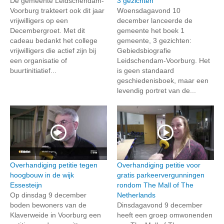
De gemeente Leidschendam-
3 gezichten
Voorburg trakteert ook dit jaar
Woensdagavond 10
vrijwilligers op een
december lanceerde de
Decembergroet. Met dit
gemeente het boek 1
cadeau bedankt het college
gemeente, 3 gezichten:
vrijwilligers die actief zijn bij
Gebiedsbiografie
een organisatie of
Leidschendam-Voorburg. Het
buurtinitiatief...
is geen standaard
geschiedenisboek, maar een
levendig portret van de...
Overhandiging petitie tegen
Overhandiging petitie voor
hoogbouw in de wijk
gratis parkeervergunningen
Essesteijn
rondom The Mall of The
Op dinsdag 9 december
Netherlands
boden bewoners van de
Dinsdagavond 9 december
Klaverweide in Voorburg een
heeft een groep omwonenden