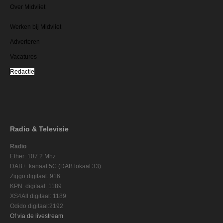
Over Midvliet
Werken bij Midvliet
Adverteren
Vacatures
Redactie
Radio & Televisie
Radio
Ether: 107.2 Mhz
DAB+: kanaal 5C (DAB lokaal 33)
Ziggo digitaal: 916
KPN digitaal: 1189
XS4All digitaal: 1189
Odido digitaal:2192
Of via de livestream