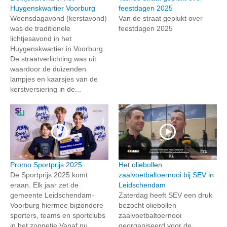
Huygenskwartier Voorburg
feestdagen 2025
Woensdagavond (kerstavond)
Van de straat geplukt over
was de traditionele
feestdagen 2025
lichtjesavond in het
Huygenskwartier in Voorburg.
De straatverlichting was uit
waardoor de duizenden
lampjes en kaarsjes van de
kerstversiering in de...
Promo Sportprijs 2025
Het oliebollen
De Sportprijs 2025 komt
zaalvoetbaltoernooi bij SEV in
eraan. Elk jaar zet de
Leidschendam
gemeente Leidschendam-
Zaterdag heeft SEV een druk
Voorburg hiermee bijzondere
bezocht oliebollen
sporters, teams en sportclubs
zaalvoetbaltoernooi
in het zonnetje.Vanaf nu
georganiseerd voor de