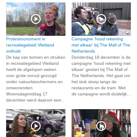
Protestmonument in
Campagne 'houd rekening
recreatiegebied Vlietland
met elkaar' bij The Mall of The
onthuld
Netherlands
De kap van bomen en struiken
Donderdag 18 december is de
in recreatiegebied Vlietland
campagne 'houd rekening met
heeft de afgelopen weken
elkaar' gestart bij The Mall of
voor grote onrust gezorgd
The Netherlands. Het gaat om
onder natuurbeschermers en
het stuk stoep langs de
omwonenden.
restaurants en de tram. Met
Woensdagmiddag 17
de campagne wordt duidelijk...
december werd daarom een...