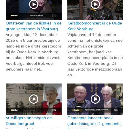
Ontsteken van de lichtjes in de
Kerstboomconcert in de Oude
grote kerstboom in Voorburg
Kerk Voorburg
Vrijdagmiddag 12 december
Vrijdagavond 12 december
2025 om 5 uur precies zijn de
vond, na het ontsteken van de
lampjes in de grote kerstboom
lichten van de grote
bij de Oude Kerk in Voorburg
kerstboom, het jaarlijkse
ontstoken. Het inmiddels vaste
Kerstboomconcert plaats in de
Voorburgs ritueel trok veel
Oude Kerk in Voorburg. Dit
bewoners naar het...
jaar verzorgde mezzosopraan
en...
Vrijwilligers ontvangen de
Gemeente lanceert boek
Decembergroet
gebiedsbiografie 1 gemeente,