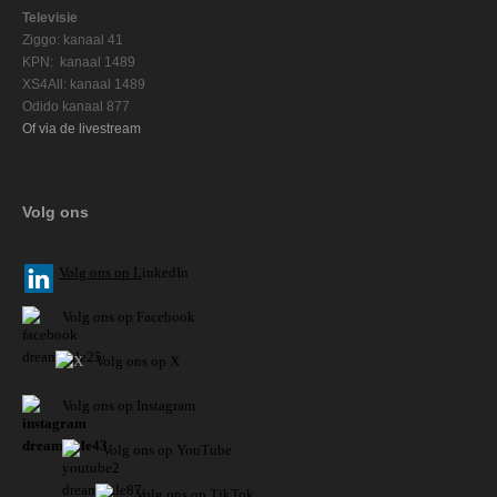
Televisie
Ziggo: kanaal 41
KPN: kanaal 1489
XS4All: kanaal 1489
Odido kanaal 877
Of via de livestream
Volg ons
V
olg ons op L
inkedIn
Volg ons op Facebook
Volg ons op X
Volg ons op Instagram
Volg
ons op
YouTube
Volg ons op TikTok