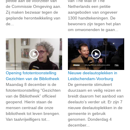
petitie aan de voorzitter van
van The Mall of The
de Commissie Omgeving aan.
Netherlands een petitie
Zij maken bezwaar tegen de
aangeboden van ongeveer
geplande herontwikkeling van
1300 handtekeningen. De
de...
bewoners zijn tegen het plan
om omwonenden te gaan...
Opening fototentoonstelling
Nieuwe deelautoplekken in
Gezichten van de Bibliotheek
Leidschendam-Voorburg
Maandag 8 december is de
De gemeente stimuleert
fototentoonstelling “Gezichten
duurzaam en veilig reizen en
van de Bibliotheek” officieel
breidt daarom het aanbod van
geopend. Hierin staan de
deelauto’s verder uit. Er zijn 7
mensen centraal die onze
nieuwe deelautoplekken in de
bibliotheek tot leven brengen.
gemeente in gebruik
Van taalvrijwilligers tot...
genomen. Donderdag 4
december...