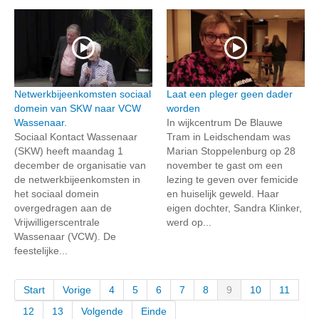
Netwerkbijeenkomsten sociaal
Laat een pleger geen dader
domein van SKW naar VCW
worden
Wassenaar.
In wijkcentrum De Blauwe
Sociaal Kontact Wassenaar
Tram in Leidschendam was
(SKW) heeft maandag 1
Marian Stoppelenburg op 28
december de organisatie van
november te gast om een
de netwerkbijeenkomsten in
lezing te geven over femicide
het sociaal domein
en huiselijk geweld. Haar
overgedragen aan de
eigen dochter, Sandra Klinker,
Vrijwilligerscentrale
werd op...
Wassenaar (VCW). De
feestelijke...
Start
Vorige
4
5
6
7
8
9
10
11
12
13
Volgende
Einde