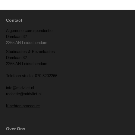
Contact
Algemene correspondentie
Damlaan 32
2265 AN Leidschendam
Studioadres & Bezoekadres
Damlaan 32
2265 AN Leidschendam
Telefoon studio: 070-3202266
info@midvliet.nl
redactie@midvliet.nl
Klachten procedure
Over Ons