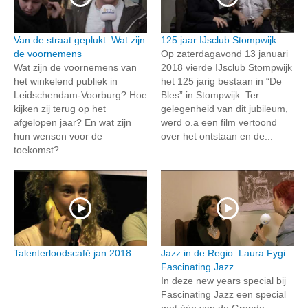
Van de straat geplukt: Wat zijn
125 jaar IJsclub Stompwijk
de voornemens
Op zaterdagavond 13 januari
Wat zijn de voornemens van
2018 vierde IJsclub Stompwijk
het winkelend publiek in
het 125 jarig bestaan in “De
Leidschendam-Voorburg? Hoe
Bles” in Stompwijk. Ter
kijken zij terug op het
gelegenheid van dit jubileum,
afgelopen jaar? En wat zijn
werd o.a een film vertoond
hun wensen voor de
over het ontstaan en de...
toekomst?
Talenterloodscafé jan 2018
Jazz in de Regio: Laura Fygi
Fascinating Jazz
In deze new years special bij
Fascinating Jazz een special
met één van de Grande