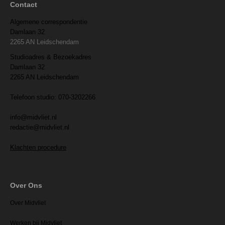
Contact
Algemene correspondentie
Damlaan 32
2265 AN Leidschendam
Studioadres & Bezoekadres
Damlaan 32
2265 AN Leidschendam
Telefoon studio: 070-3202266
info@midvliet.nl
redactie@midvliet.nl
Klachten procedure
Over Ons
Over Midvliet
Werken bij Midvliet