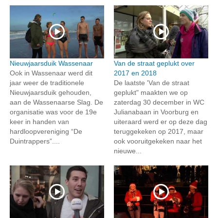
Nieuwjaarsduik Wassenaar
Van de straat geplukt over
Ook in Wassenaar werd dit
2017 en 2018
jaar weer de traditionele
De laatste 'Van de straat
Nieuwjaarsduik gehouden,
geplukt" maakten we op
aan de Wassenaarse Slag. De
zaterdag 30 december in WC
organisatie was voor de 19e
Julianabaan in Voorburg en
keer in handen van
uiteraard werd er op deze dag
hardloopvereniging “De
teruggekeken op 2017, maar
Duintrappers”....
ook vooruitgekeken naar het
nieuwe...