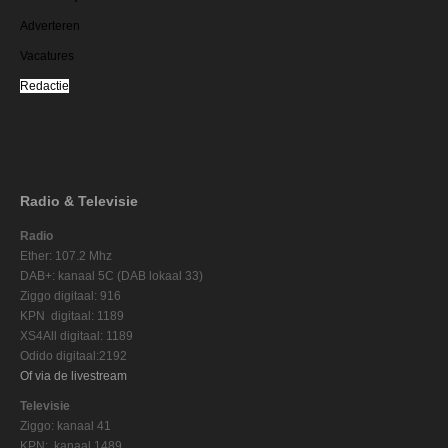
Adverteren
Vacatures
Redactie
Radio & Televisie
Radio
Ether: 107.2 Mhz
DAB+: kanaal 5C (DAB lokaal 33)
Ziggo digitaal: 916
KPN digitaal: 1189
XS4All digitaal: 1189
Odido digitaal:2192
Of via de livestream
Televisie
Ziggo: kanaal 41
KPN: kanaal 1489