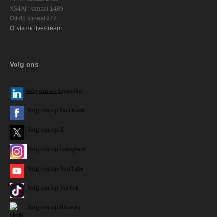
XS4All: kanaal 1489
Odido kanaal 877
Of via de livestream
Volg ons
V
olg ons op L
inkedIn
Volg ons op Facebook
Volg ons op X
Volg ons op Instagram
Volg
ons op
YouTube
Volg ons op TikTok
Volg ons op Bluesky