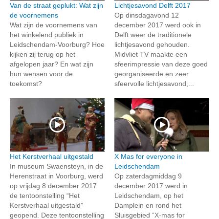
Van de straat geplukt: Wat zijn
Lichtjesavond Delft 2017
de voornemens
Op dinsdagavond 12
Wat zijn de voornemens van
december 2017 werd ook in
het winkelend publiek in
Delft weer de traditionele
Leidschendam-Voorburg? Hoe
lichtjesavond gehouden.
kijken zij terug op het
Midvliet TV maakte een
afgelopen jaar? En wat zijn
sfeerimpressie van deze goed
hun wensen voor de
georganiseerde en zeer
toekomst?
sfeervolle lichtjesavond,...
Het Kerstverhaal uitgestald
X Mas for everyone in
In museum Swaensteyn, in de
Leidschendam
Herenstraat in Voorburg, werd
Op zaterdagmiddag 9
op vrijdag 8 december 2017
december 2017 werd in
de tentoonstelling “Het
Leidschendam, op het
Kerstverhaal uitgestald”
Damplein en rond het
geopend. Deze tentoonstelling
Sluisgebied “X-mas for