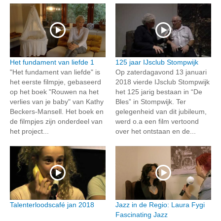
Het fundament van liefde 1
125 jaar IJsclub Stompwijk
"Het fundament van liefde" is
Op zaterdagavond 13 januari
het eerste filmpje, gebaseerd
2018 vierde IJsclub Stompwijk
op het boek "Rouwen na het
het 125 jarig bestaan in “De
verlies van je baby" van Kathy
Bles” in Stompwijk. Ter
Beckers-Mansell. Het boek en
gelegenheid van dit jubileum,
de filmpjes zijn onderdeel van
werd o.a een film vertoond
het project...
over het ontstaan en de...
Talenterloodscafé jan 2018
Jazz in de Regio: Laura Fygi
Fascinating Jazz