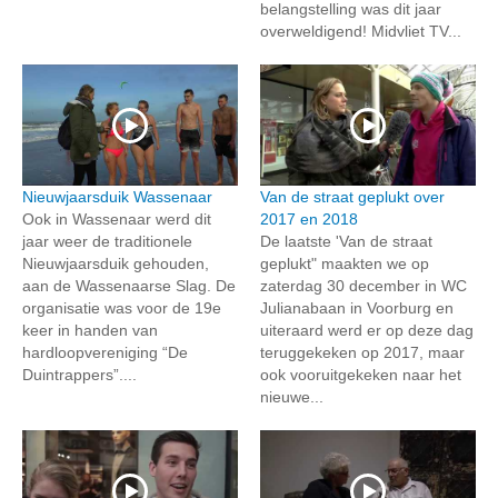
belangstelling was dit jaar
overweldigend! Midvliet TV...
Nieuwjaarsduik Wassenaar
Van de straat geplukt over
Ook in Wassenaar werd dit
2017 en 2018
jaar weer de traditionele
De laatste 'Van de straat
Nieuwjaarsduik gehouden,
geplukt" maakten we op
aan de Wassenaarse Slag. De
zaterdag 30 december in WC
organisatie was voor de 19e
Julianabaan in Voorburg en
keer in handen van
uiteraard werd er op deze dag
hardloopvereniging “De
teruggekeken op 2017, maar
Duintrappers”....
ook vooruitgekeken naar het
nieuwe...