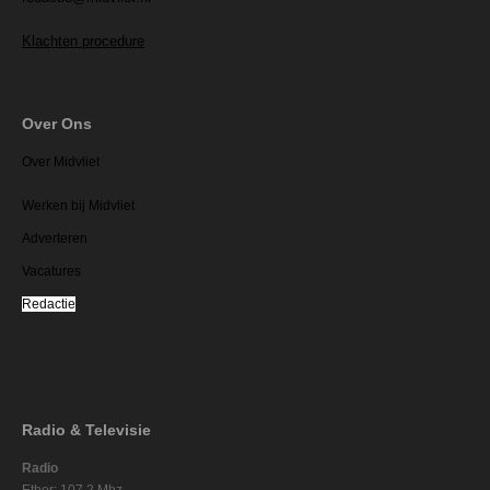
Klachten procedure
Over Ons
Over Midvliet
Werken bij Midvliet
Adverteren
Vacatures
Redactie
Radio & Televisie
Radio
Ether: 107.2 Mhz