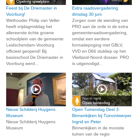
Feest bij De Driemaster in
Extra raadsvergadering
Voorburg!
dinsdag 30 juni
Wethouder Philip van Veller
Zorgen over de wending van
heeft vrijdagmiddag het
PRO aan de orde in de extra
allereerste échte groene
gemeenteraadsvergadering,
schoolplein van de gemeente
omdat een eerdere
Leidschendam-Voorburg
formatiepoging met GBLV,
officieel geopend! Bij
VVD en D66 stukliep op het
basisschool De Driemaster in
Vlietland-Noord dossier. PRO
Voorburg werd...
is uitgenodigd...
Nieuw Schilderij Huygens
Open Tuinendag Deel 3:
Museum
Binnenkijken bij Tuinontwerper
Nieuw Schilderij Huygens
Ingrid en Peter
Museum
Binnenkijken in de mooiste
tuinen van de regio