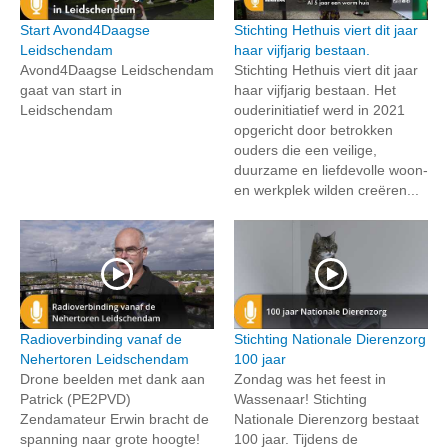
Start Avond4Daagse
Stichting Hethuis viert dit jaar
Leidschendam
haar vijfjarig bestaan.
Avond4Daagse Leidschendam
Stichting Hethuis viert dit jaar
gaat van start in
haar vijfjarig bestaan. Het
Leidschendam
ouderinitiatief werd in 2021
opgericht door betrokken
ouders die een veilige,
duurzame en liefdevolle woon-
en werkplek wilden creëren...
Radioverbinding vanaf de
Stichting Nationale Dierenzorg
Nehertoren Leidschendam
100 jaar
Drone beelden met dank aan
Zondag was het feest in
Patrick (PE2PVD)
Wassenaar! Stichting
Zendamateur Erwin bracht de
Nationale Dierenzorg bestaat
spanning naar grote hoogte!
100 jaar. Tijdens de