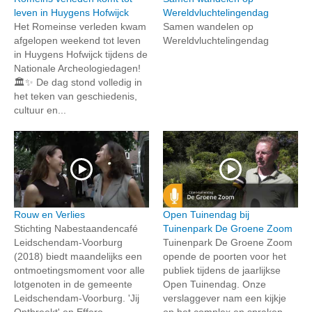
leven in Huygens Hofwijck
Wereldvluchtelingendag
Het Romeinse verleden kwam
Samen wandelen op
afgelopen weekend tot leven
Wereldvluchtelingendag
in Huygens Hofwijck tijdens de
Nationale Archeologiedagen!
🏛️✨ De dag stond volledig in
het teken van geschiedenis,
cultuur en...
Rouw en Verlies
Open Tuinendag bij
Stichting Nabestaandencafé
Tuinenpark De Groene Zoom
Leidschendam-Voorburg
Tuinenpark De Groene Zoom
(2018) biedt maandelijks een
opende de poorten voor het
ontmoetingsmoment voor alle
publiek tijdens de jaarlijkse
lotgenoten in de gemeente
Open Tuinendag. Onze
Leidschendam-Voorburg. 'Jij
verslaggever nam een kijkje
Ontbreekt' en Effero...
op het complex en spraken