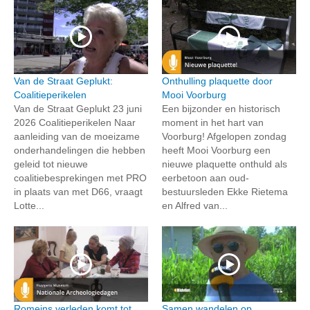
Van de Straat Geplukt:
Onthulling plaquette door
Coalitieperikelen
Mooi Voorburg
Van de Straat Geplukt 23 juni
Een bijzonder en historisch
2026 Coalitieperikelen Naar
moment in het hart van
aanleiding van de moeizame
Voorburg! Afgelopen zondag
onderhandelingen die hebben
heeft Mooi Voorburg een
geleid tot nieuwe
nieuwe plaquette onthuld als
coalitiebesprekingen met PRO
eerbetoon aan oud-
in plaats van met D66, vraagt
bestuursleden Ekke Rietema
Lotte...
en Alfred van...
Romeins verleden komt tot
Samen wandelen op