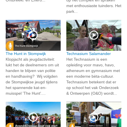
met enthousiaste tuinders. Het
park...
The Hunt in Stompwijk
Technasium Salamander
Klopjacht als jeugdactiviteit:
Het Technasium is een
lukt het de deelnemers om uit
opleiding voor mavo, havo,
handen te blijven van politie
atheneum en gymnasium met
en handhaving? Wij volgden
een moderne bèta-cultuur.
de Stompwijkse jeugd tijdens
Technasium betekent dat er
het spannende kat-en-
op school het vak Onderzoek
muisspel 'The Hunt'....
& Ontwerpen (O&O) wordt...