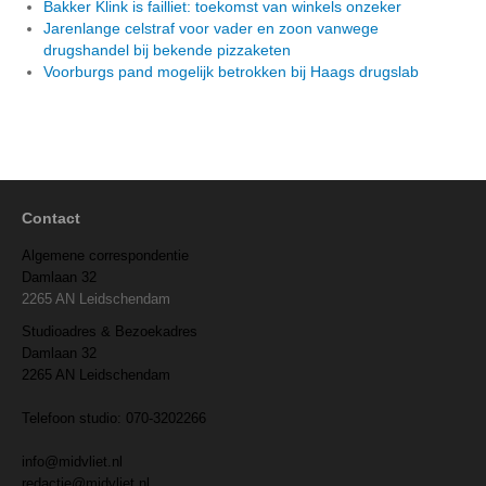
Bakker Klink is failliet: toekomst van winkels onzeker
Jarenlange celstraf voor vader en zoon vanwege
drugshandel bij bekende pizzaketen
Voorburgs pand mogelijk betrokken bij Haags drugslab
Contact
Algemene correspondentie
Damlaan 32
2265 AN Leidschendam
Studioadres & Bezoekadres
Damlaan 32
2265 AN Leidschendam
Telefoon studio: 070-3202266
info@midvliet.nl
redactie@midvliet.nl