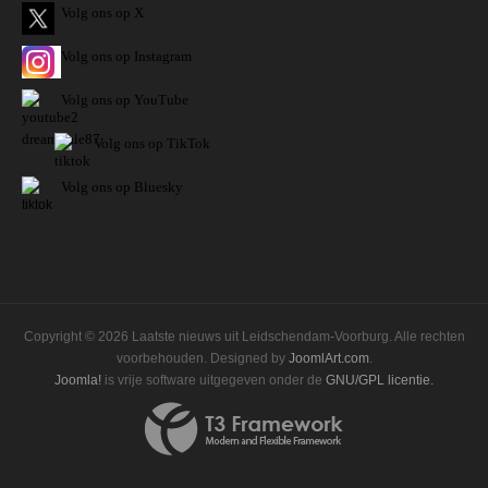
Volg ons op X
Volg ons op Instagram
Volg
ons op
YouTube
Volg ons op TikTok
Volg ons op Bluesky
Copyright © 2026 Laatste nieuws uit Leidschendam-Voorburg. Alle rechten
voorbehouden. Designed by
JoomlArt.com
.
Joomla!
is vrije software uitgegeven onder de
GNU/GPL licentie.