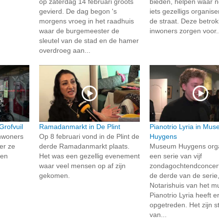
op zaterdag 14 februari groots
bieden, helpen waar n
gevierd. De dag begon 's
iets gezelligs organis
morgens vroeg in het raadhuis
de straat. Deze betro
waar de burgemeester de
inwoners zorgen voor..
sleutel van de stad en de hamer
overdroeg aan...
Grofvuil
Ramadanmarkt in De Plint
Pianotrio Lyria in Mu
inwoners
Op 8 februari vond in de Plint de
Huygens
er ze
derde Ramadanmarkt plaats.
Museum Huygens orga
len
Het was een gezellig evenement
een serie van vijf
waar veel mensen op af zijn
zondagochtendconcerte
gekomen.
de derde van de serie,
Notarishuis van het 
Pianotrio Lyria heeft e
opgetreden. Het zijn 
van...