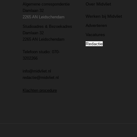
Over Midvliet
Algemene correspondentie
Damlaan 32
Werken bij Midvliet
2265 AN Leidschendam
Adverteren
Studioadres & Bezoekadres
Damlaan 32
Vacatures
2265 AN Leidschendam
Redactie
Telefoon studio: 070-
3202266
info@midvliet.nl
redactie@midvliet.nl
Klachten procedure