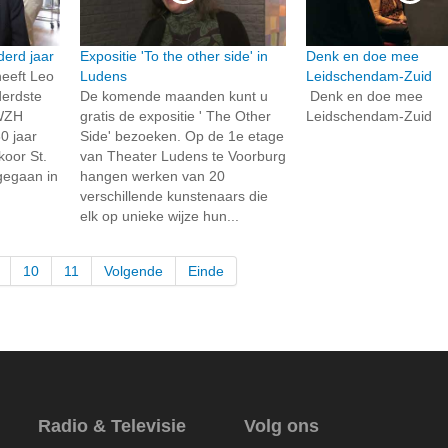
erd jaar
Expositie 'To the other side' in
Denk en doe mee
eeft Leo
Ludens
Leidschendam-Zuid
erdste
De komende maanden kunt u
Denk en doe mee
 WZH
gratis de expositie ' The Other
Leidschendam-Zuid
0 jaar
Side' bezoeken. Op de 1e etage
koor St.
van Theater Ludens te Voorburg
pgegaan in
hangen werken van 20
verschillende kunstenaars die
elk op unieke wijze hun...
10
11
Volgende
Einde
Radio & Televisie
Volg ons