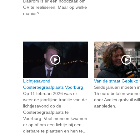
Daarom is er een noodzaak om
OV te realiseren. Maar op welke
manier?
Lichtjesavond
Van de straat Geplukt: 
Oosterbegraafplaats Voorburg
Sinds januari moeten 
Op 11 februari 2026 was er
15 euro betalen wanne
weer de jaarlijkse traditie van de
door Avalex grofvuil wil
lichtjesavond op de
aanbieden.
Oosterbegraafplaats te
Voorburg. Veel mensen kwamen
er op af om een lichtje bij een
dierbare te plaatsen en hen te...