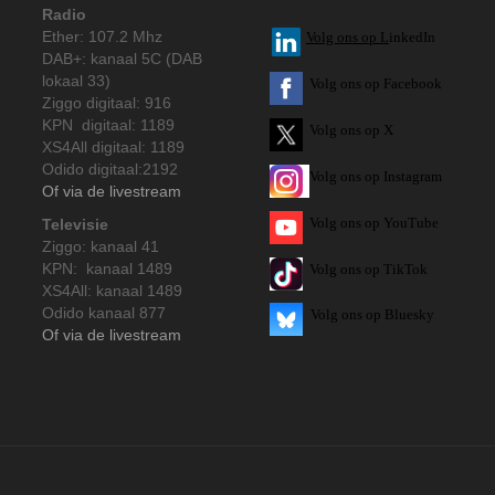
Radio
Ether: 107.2 Mhz
V
olg ons op L
inkedIn
DAB+: kanaal 5C (DAB
lokaal 33)
Volg ons op Facebook
Ziggo digitaal: 916
KPN digitaal: 1189
Volg ons op X
XS4All digitaal: 1189
Odido digitaal:2192
Volg ons op Instagram
Of via de livestream
Volg
ons op
YouTube
Televisie
Ziggo: kanaal 41
KPN: kanaal 1489
Volg ons op TikTok
XS4All: kanaal 1489
Odido kanaal 877
Volg ons op Bluesky
Of via de livestream