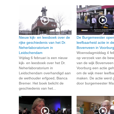
Nieuw kijk- en leesboek over de
De Burgemeester open
rijke geschiedenis van het Dr.
leefbaarheid actie in de
Neherlaboratorium in
Bovenveen in Voorbur
Leidschendam
Woensdagmiddag 4 febr
Vrijdag 6 februari is een nieuw
op verzoek van de be
kijk- en leesboek over het Dr.
van de wijk Bovenveen 
Neherlaboratorium in
Voorburg een actie ge
Leidschendam overhandigd aan
om de wijk meer leefba
de wethouder erfgoed, Bianca
maken. De actie werd
Bremer. Het boek belicht de
door burgemeester Mart
geschiedenis van het...