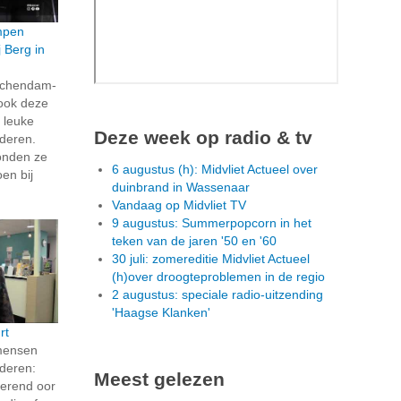
ompen
j Berg in
dschendam-
 ook deze
 leuke
Deze week op radio & tv
nderen.
onden ze
6 augustus (h): Midvliet Actueel over
oen bij
duinbrand in Wassenaar
Vandaag op Midvliet TV
9 augustus: Summerpopcorn in het
teken van de jaren '50 en '60
30 juli: zomereditie Midvliet Actueel
(h)over droogteproblemen in de regio
2 augustus: speciale radio-uitzending
'Haagse Klanken'
rt
 mensen
nderen:
Meest gelezen
terend oor