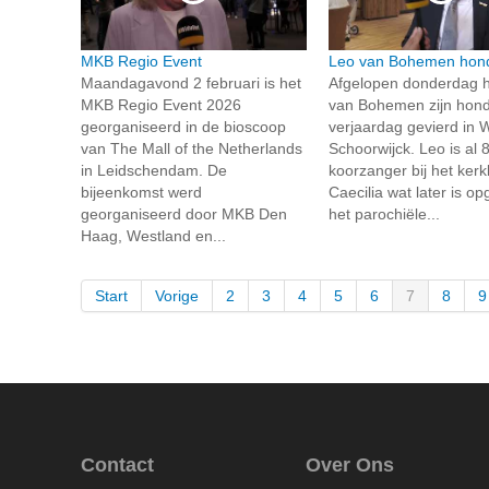
MKB Regio Event
Leo van Bohemen hond
Maandagavond 2 februari is het
Afgelopen donderdag h
MKB Regio Event 2026
van Bohemen zijn hond
georganiseerd in de bioscoop
verjaardag gevierd in
van The Mall of the Netherlands
Schoorwijck. Leo is al 8
in Leidschendam. De
koorzanger bij het kerk
bijeenkomst werd
Caecilia wat later is o
georganiseerd door MKB Den
het parochiële...
Haag, Westland en...
Start
Vorige
2
3
4
5
6
7
8
9
Contact
Over Ons