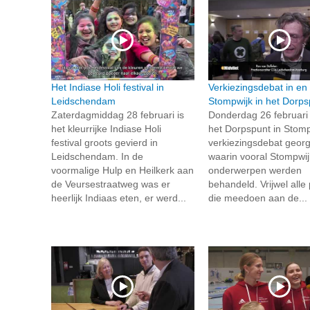
Het Indiase Holi festival in
Verkiezingsdebat in en
Leidschendam
Stompwijk in het Dorps
Zaterdagmiddag 28 februari is
Donderdag 26 februari i
het kleurrijke Indiase Holi
het Dorpspunt in Stom
festival groots gevierd in
verkiezingsdebat geor
Leidschendam. In de
waarin vooral Stompwi
voormalige Hulp en Heilkerk aan
onderwerpen werden
de Veursestraatweg was er
behandeld. Vrijwel alle 
heerlijk Indiaas eten, er werd...
die meedoen aan de...