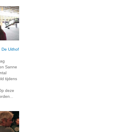
 De Uithof
aag
en Sanne
ntal
ld tijdens
Op deze
rden...