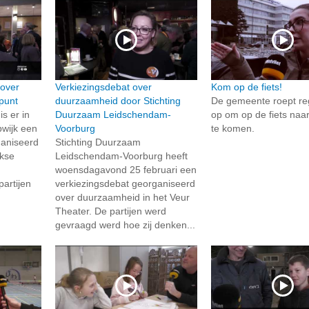
 over
Verkiezingsdebat over
Kom op de fiets!
punt
duurzaamheid door Stichting
De gemeente roept re
s er in
Duurzaam Leidschendam-
op om op de fiets naar
pwijk een
Voorburg
te komen.
ganiseerd
Stichting Duurzaam
jkse
Leidschendam-Voorburg heeft
woensdagavond 25 februari een
partijen
verkiezingsdebat georganiseerd
over duurzaamheid in het Veur
Theater. De partijen werd
gevraagd werd hoe zij denken...