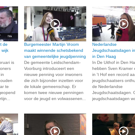
t de
Burgemeester Martijn Vroom
Nederlandse
 wijk
maakt winnende schetsbekend
Jeugdschaatsdagen in
g
van gemeentelijke jeugdpenning
in Den Haag
uari is
De gemeente Leidschendam-
In De Uithof in Den H
woners
Voorburg introduceert een
hebben Sven Kramer 
in
nieuwe penning voor inwoners
in 't Hof een record aa
houden
die zich bijzonder inzetten voor
jeugdschaatsers onthu
ar te
de lokale gemeenschap. Er
de Nederlandse
 geopend
komen twee nieuwe penningen
Jeugdschaatsdagen. 
ijn...
voor de jeugd en volwassenen...
jeugdschaatsdagen wo