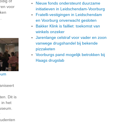
odig of
Nieuw fonds ondersteunt duurzame
eren voor
initiatieven in Leidschendam-Voorburg
kken
Fratelli-vestigingen in Leidschendam
.
en Voorburg onverwacht gesloten
Bakker Klink is failliet: toekomst van
winkels onzeker
Jarenlange celstraf voor vader en zoon
vanwege drugshandel bij bekende
pizzaketen
Voorburgs pand mogelijk betrokken bij
Haags drugslab
seum
niseert
n. Dit is
 in het
museum.
r
studenten