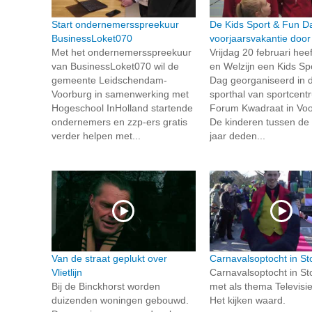
Start ondernemersspreekuur
De Kids Sport & Fun Da
BusinessLoket070
voorjaarsvakantie doo
Met het ondernemersspreekuur
Vrijdag 20 februari heef
van BusinessLoket070 wil de
en Welzijn een Kids Sp
gemeente Leidschendam-
Dag georganiseerd in 
Voorburg in samenwerking met
sporthal van sportcent
Hogeschool InHolland startende
Forum Kwadraat in Voo
ondernemers en zzp-ers gratis
De kinderen tussen de
verder helpen met...
jaar deden...
Van de straat geplukt over
Carnavalsoptocht in St
Vlietlijn
Carnavalsoptocht in St
Bij de Binckhorst worden
met als thema Televisie
duizenden woningen gebouwd.
Het kijken waard.