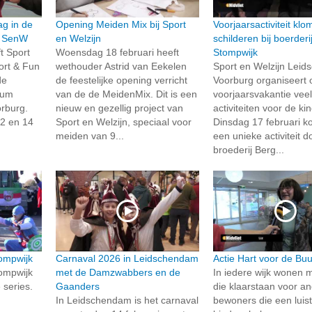
g in de
Opening Meiden Mix bij Sport
Voorjaarsactiviteit kl
r SenW
en Welzijn
schilderen bij boerderi
t Sport
Woensdag 18 februari heeft
Stompwijk
ort & Fun
wethouder Astrid van Eekelen
Sport en Welzijn Lei
de
de feestelijke opening verricht
Voorburg organiseert
rum
van de de MeidenMix. Dit is een
voorjaarsvakantie veel
rburg.
nieuw en gezellig project van
activiteiten voor de ki
 2 en 14
Sport en Welzijn, speciaal voor
Dinsdag 17 februari k
meiden van 9...
een unieke activiteit d
broederij Berg...
ompwijk
Carnaval 2026 in Leidschendam
Actie Hart voor de Buu
ompwijk
met de Damzwabbers en de
In iedere wijk wonen
 series.
Gaanders
die klaarstaan voor a
In Leidschendam is het carnaval
bewoners die een luis