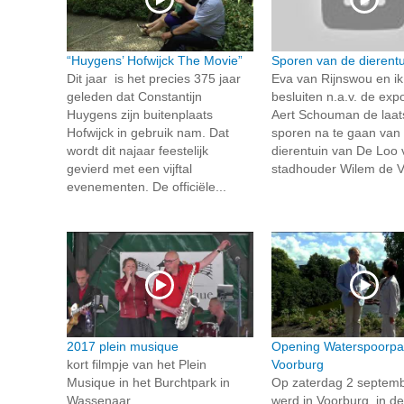
“Huygens’ Hofwijck The Movie”
Sporen van de dierentu
Dit jaar is het precies 375 jaar
Eva van Rijnswou en ik
geleden dat Constantijn
besluiten n.a.v. de expo
Huygens zijn buitenplaats
Aert Schouman de laat
Hofwijck in gebruik nam. Dat
sporen na te gaan van
wordt dit najaar feestelijk
dierentuin van De Loo 
gevierd met een vijftal
stadhouder Wilem de V
evenementen. De officiële...
2017 plein musique
Opening Waterspoorpa
kort filmpje van het Plein
Voorburg
Musique in het Burchtpark in
Op zaterdag 2 septem
Wassenaar
werd in Voorburg, in de