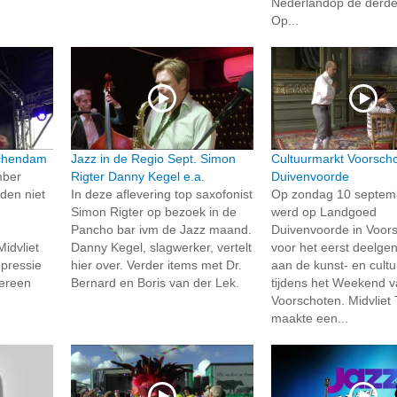
Nederlandop de derde 
Op...
schendam
Jazz in de Regio Sept. Simon
Cultuurmarkt Voorsch
mber
Rigter Danny Kegel e.a.
Duivenvoorde
den niet
In deze aflevering top saxofonist
Op zondag 10 septem
Simon Rigter op bezoek in de
werd op Landgoed
Pancho bar ivm de Jazz maand.
Duivenvoorde in Voor
Midvliet
Danny Kegel, slagwerker, vertelt
voor het eerst deelg
pressie
hier over. Verder items met Dr.
aan de kunst- en cult
ereen
Bernard en Boris van der Lek.
tijdens het Weekend 
Voorschoten. Midvliet
maakte een...