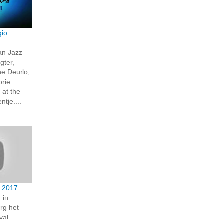
gio
van Jazz
gter,
e Deurlo,
orie
 at the
tje....
l 2017
 in
rg het
val