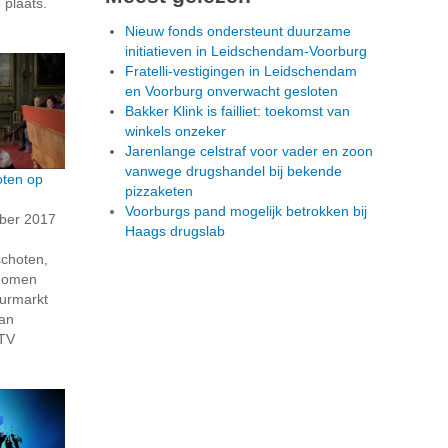
plaats.
Nieuw fonds ondersteunt duurzame
initiatieven in Leidschendam-Voorburg
Fratelli-vestigingen in Leidschendam
en Voorburg onverwacht gesloten
Bakker Klink is failliet: toekomst van
winkels onzeker
Jarenlange celstraf voor vader en zoon
vanwege drugshandel bij bekende
oten op
pizzaketen
Voorburgs pand mogelijk betrokken bij
ber 2017
Haags drugslab
schoten,
enomen
uurmarkt
van
 TV