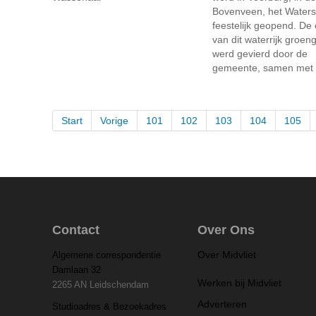
Bovenveen, het Water
feestelijk geopend. De
van dit waterrijk groen
werd gevierd door de
gemeente, samen met d
Start
Vorige
101
102
103
104
105
Contact
Over Ons
Over Midvliet
Algemene correspondentie
Damlaan 32
Werken bij Midvliet
2265 AN Leidschendam
Adverteren
Studioadres & Bezoekadres