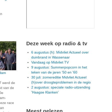
in
Deze week op radio & tv
6 augustus (h): Midvliet Actueel over
duinbrand in Wassenaar
Vandaag op Midvliet TV
9 augustus: Summerpopcorn in het
teken van de jaren '50 en '60
ndam
30 juli: zomereditie Midvliet Actueel
(h)over droogteproblemen in de regio
7 werd de
2 augustus: speciale radio-uitzending
kt van de
'Haagse Klanken'
De
dam-
deze race
van
Meest gelezen