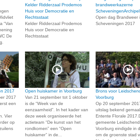
Kelder Ridderzaal Prodemos
brandweerkazerne
tegen
Huis voor Democratie en
ScheveningenArchipel
idvliet
Rechtsstaat
Open dag Brandweer 
a “Van
Kelder Ridderzaal Prodemos
Scheveningen 2017
 mening
Huis voor Democratie en
 WC De
Rechtsstaat
g.
cen 2017
Open huiskamer in Voorburg
Brons voor Leidsche
er 2017
Van 21 september tot 1 oktober
Voorburg
erst een
is de “Week van de
Op 20 september 201
eenzaamheid”. In het kader van
uitslag bekend gemaa
n. Vier
deze week organiseerde het
Entente Florale 2017.
erder op
actieteam “De kunst van het
gemeente Leidschen
zuilens
rondkomen” een “Open
Voorburg eindigde in 
huiskamer” in de...
om de groenste stad 