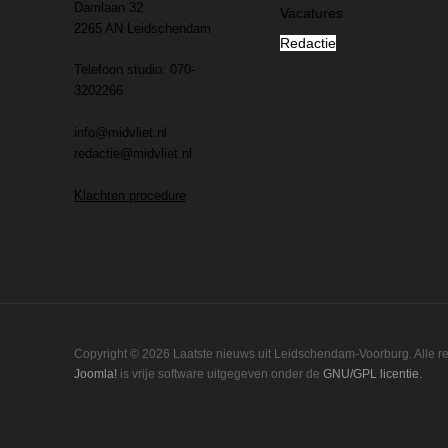
Damlaan 32
Vacatures
2265 AN Leidschendam
Redactie
Telefoon studio: 070-
3202266
info@midvliet.nl
redactie@midvliet.nl
Klachten procedure
Copyright © 2026 Laatste nieuws uit Leidschendam-Voorburg. Alle 
Joomla!
is vrije software uitgegeven onder de
GNU/GPL licentie.