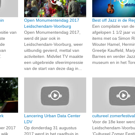
in
Open Monumentendag 2017
Best off Jazz in de Re
Leidschendam-Voorburg
Een compilatie van de
sitie van
Open Monumentendag 2017,
afgelopen 1 1/2 jaar 
ste
werd dit jaar ook in
items met oa Simon Ri
 de
Leidschendam-Voorburg, weer
Wouter Hamel, Hermin
van
uitbundig gevierd, mettal van
Greetje Kauffeld, Marj
.
activiteiten. Midvliet TV maakte
Barnes en verder Jazz
een uitgebreide sfeerimpressie
museum en in het Toren
van de start van deze dag in...
rk
Lancering Urban Data Center
cultureel zomerfestiva
LDV
Voor de 18e keer werd
ber 2017
Op donderdag 31 augustus
Leidschendam-Voorbu
 wijk
2017 werd in het raadhuis in
‘Cultureel Zomer Festi