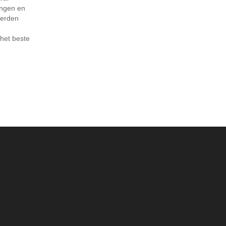
ingen en
eerden
het beste