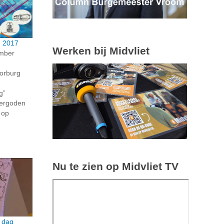
 2017
Werken bij Midvliet
ember
oorburg
g”
eergoden
 op
Nu te zien op Midvliet TV
 dag