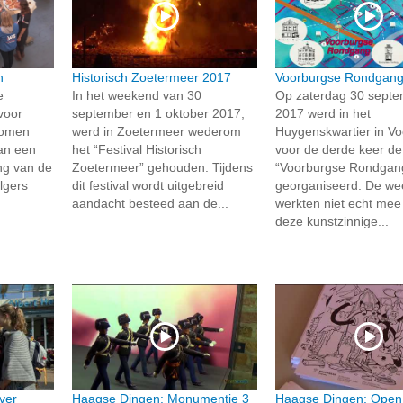
n
Historisch Zoetermeer 2017
Voorburgse Rondgang
e
In het weekend van 30
Op zaterdag 30 sept
voor
september en 1 oktober 2017,
2017 werd in het
enomen
werd in Zoetermeer wederom
Huygenskwartier in V
an een
het “Festival Historisch
voor de derde keer de
ng van de
Zoetermeer” gehouden. Tijdens
“Voorburgse Rondgan
llgers
dit festival wordt uitgebreid
georganiseerd. De w
aandacht besteed aan de...
werkten niet echt mee
deze kunstzinnige...
ver
Haagse Dingen: Monumentje 3
Haagse Dingen: Open