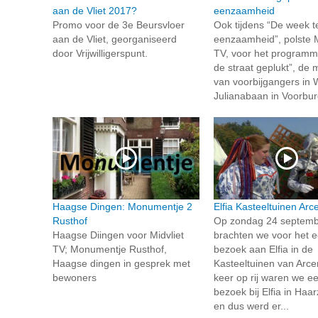
aan de Vliet 2017?
eenzaamheid
Promo voor de 3e Beursvloer
Ook tijdens “De week 
aan de Vliet, georganiseerd
eenzaamheid”, polste M
door Vrijwilligerspunt.
TV, voor het programm
de straat geplukt”, de
van voorbijgangers in
Julianabaan in Voorbur
Haagse Dingen: Monumentje 2
Elfia Kasteeltuinen Ar
Rusthof
Op zondag 24 septemb
Haagse Diingen voor Midvliet
brachten we voor het e
TV; Monumentje Rusthof,
bezoek aan Elfia in de
Haagse dingen in gesprek met
Kasteeltuinen van Arce
bewoners
keer op rij waren we e
bezoek bij Elfia in Haar
en dus werd er...