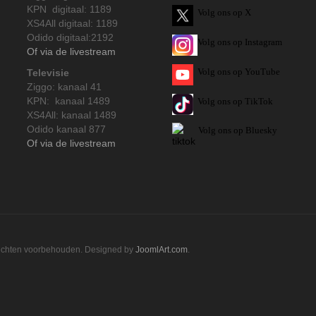
KPN digitaal: 1189
Volg ons op X
XS4All digitaal: 1189
Odido digitaal:2192
Volg ons op Instagram
Of via de livestream
Volg
ons op
YouTube
Televisie
Ziggo: kanaal 41
KPN: kanaal 1489
Volg ons op TikTok
XS4All: kanaal 1489
Odido kanaal 877
Volg ons op Bluesky
Of via de livestream
rechten voorbehouden. Designed by
JoomlArt.com
.