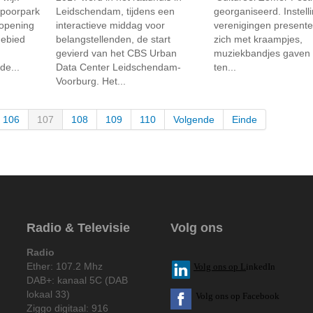
spoorpark
Leidschendam, tijdens een
georganiseerd. Instell
 opening
interactieve middag voor
verenigingen present
gebied
belangstellenden, de start
zich met kraampjes,
gevierd van het CBS Urban
muziekbandjes gaven 
e...
Data Center Leidschendam-
ten...
Voorburg. Het...
106
107
108
109
110
Volgende
Einde
Radio & Televisie
Volg ons
Radio
Ether: 107.2 Mhz
V
olg ons op L
inkedIn
DAB+: kanaal 5C (DAB
lokaal 33)
Volg ons op Facebook
Ziggo digitaal: 916