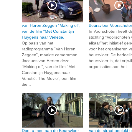
van Horen Zeggen “Making of”,
Beursvloer Voorschote
van de film “Met Constantijn
In Voorschoten heeft d
Huygens naar Venetië.
stichting "Voorschoten 
Op basis van het
elkaar"het initiatief g
radioprogramma “Van Horen
voor het organiseren v
Zeggen”, maakte cameraman
beursvloer. De bedoeli
Jacques van Herten deze
beursvloer is, dat vrijwi
“Making of”, van de film “Met
organisaties aan het...
Constantijn Huygens naar
Venetië. The Movie”, een film
die...
Doet u mee aan de Beursvloer
Van de straat geplukt o