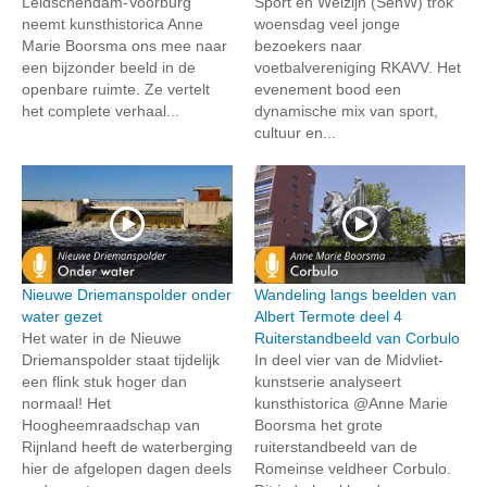
Leidschendam-Voorburg
Sport en Welzijn (SenW) trok
neemt kunsthistorica Anne
woensdag veel jonge
Marie Boorsma ons mee naar
bezoekers naar
een bijzonder beeld in de
voetbalvereniging RKAVV. Het
openbare ruimte. Ze vertelt
evenement bood een
het complete verhaal...
dynamische mix van sport,
cultuur en...
Nieuwe Driemanspolder onder
Wandeling langs beelden van
water gezet
Albert Termote deel 4
Het water in de Nieuwe
Ruiterstandbeeld van Corbulo
Driemanspolder staat tijdelijk
In deel vier van de Midvliet-
een flink stuk hoger dan
kunstserie analyseert
normaal! Het
kunsthistorica @Anne Marie
Hoogheemraadschap van
Boorsma het grote
Rijnland heeft de waterberging
ruiterstandbeeld van de
hier de afgelopen dagen deels
Romeinse veldheer Corbulo.