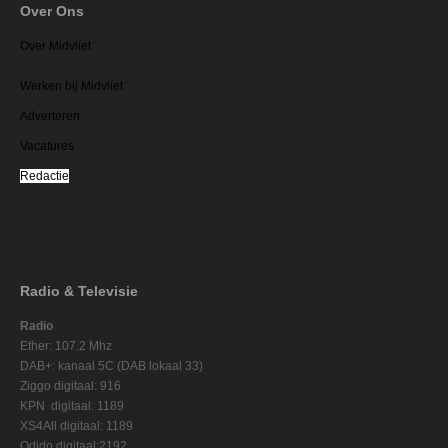
Over Ons
Over Midvliet
Werken bij Midvliet
Adverteren
Vacatures
Redactie
Radio & Televisie
Radio
Ether: 107.2 Mhz
DAB+: kanaal 5C (DAB lokaal 33)
Ziggo digitaal: 916
KPN digitaal: 1189
XS4All digitaal: 1189
Odido digitaal:2192