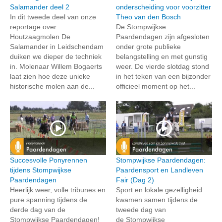
Salamander deel 2
onderscheiding voor voorzitter
In dit tweede deel van onze
Theo van den Bosch
reportage over
De Stompwijkse
Houtzaagmolen De
Paardendagen zijn afgesloten
Salamander in Leidschendam
onder grote publieke
duiken we dieper de techniek
belangstelling en met gunstig
in. Molenaar Willem Bogaerts
weer. De vierde slotdag stond
laat zien hoe deze unieke
in het teken van een bijzonder
historische molen aan de...
officieel moment op het...
Succesvolle Ponyrennen
Stompwijkse Paardendagen:
tijdens Stompwijkse
Paardensport en Landleven
Paardendagen
Fair (Dag 2)
Heerlijk weer, volle tribunes en
Sport en lokale gezelligheid
pure spanning tijdens de
kwamen samen tijdens de
derde dag van de
tweede dag van
Stompwijkse Paardendagen!
de Stompwijkse