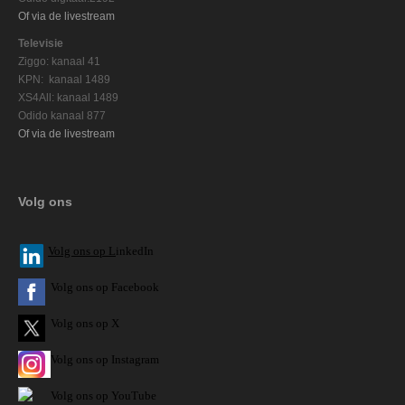
Of via de livestream
Televisie
Ziggo: kanaal 41
KPN: kanaal 1489
XS4All: kanaal 1489
Odido kanaal 877
Of via de livestream
Volg ons
V
olg ons op L
inkedIn
Volg ons op Facebook
Volg ons op X
Volg ons op Instagram
Volg
ons op
YouTube