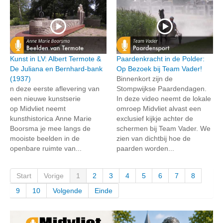
Kunst in LV: Albert Termote &
Paardenkracht in de Polder:
De Juliana en Bernhard-bank
Op Bezoek bij Team Vader!
(1937)
Binnenkort zijn de
n deze eerste aflevering van
Stompwijkse Paardendagen.
een nieuwe kunstserie
In deze video neemt de lokale
op Midvliet neemt
omroep Midvliet alvast een
kunsthistorica Anne Marie
exclusief kijkje achter de
Boorsma je mee langs de
schermen bij Team Vader. We
mooiste beelden in de
zien van dichtbij hoe de
openbare ruimte van...
paarden worden...
Start
Vorige
1
2
3
4
5
6
7
8
9
10
Volgende
Einde