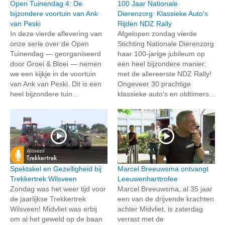
Open Tuinendag 4: De
100 Jaar Nationale
bijzondere voortuin van Ank
Dierenzorg: Klassieke Auto's
van Peski
Rijden NDZ Rally
In deze vierde aflevering van
Afgelopen zondag vierde
onze serie over de Open
Stichting Nationale Dierenzorg
Tuinendag — georganiseerd
haar 100-jarige jubileum op
door Groei & Bloei — nemen
een heel bijzondere manier:
we een kijkje in de voortuin
met de allereerste NDZ Rally!
van Ank van Peski. Dit is een
Ongeveer 30 prachtige
heel bijzondere tuin...
klassieke auto's en oldtimers...
Spektakel en Gezelligheid bij
Marcel Breeuwsma ontvangt
Trekkertrek Wilsveen
Leeuwenharttrofee
Zondag was het weer tijd voor
Marcel Breeuwsma, al 35 jaar
de jaarlijkse Trekkertrek
een van de drijvende krachten
Wilsveen! Midvliet was erbij
achter Midvliet, is zaterdag
om al het geweld op de baan
verrast met de