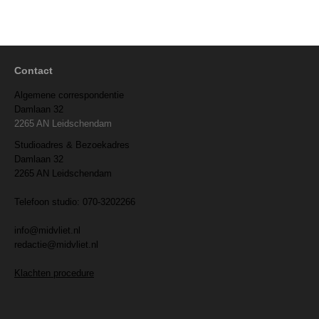
Contact
Algemene correspondentie
Damlaan 32
2265 AN Leidschendam
Studioadres & Bezoekadres
Damlaan 32
2265 AN Leidschendam
Telefoon studio: 070-3202266
info@midvliet.nl
redactie@midvliet.nl
Klachten procedure