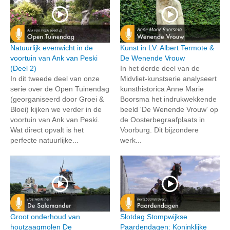
Natuurlijk evenwicht in de
Kunst in LV: Albert Termote &
voortuin van Ank van Peski
De Wenende Vrouw
(Deel 2)
In het derde deel van de
In dit tweede deel van onze
Midvliet-kunstserie analyseert
serie over de Open Tuinendag
kunsthistorica Anne Marie
(georganiseerd door Groei &
Boorsma het indrukwekkende
Bloei) kijken we verder in de
beeld 'De Wenende Vrouw' op
voortuin van Ank van Peski.
de Oosterbegraafplaats in
Wat direct opvalt is het
Voorburg. Dit bijzondere
perfecte natuurlijke...
werk...
Groot onderhoud van
Slotdag Stompwijkse
houtzaagmolen De
Paardendagen: Koninklijke