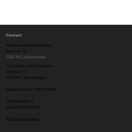
Contact
Algemene correspondentie
Damlaan 32
2265 AN Leidschendam
Studioadres & Bezoekadres
Damlaan 32
2265 AN Leidschendam
Telefoon studio: 070-3202266
info@midvliet.nl
redactie@midvliet.nl
Klachten procedure