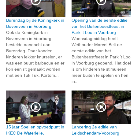
Burendag bij de Koningkerk in
Opening van de eerste editie
Bovenveen in Voorburg
van het Buitenbeestfeest in
Ook de Koningkerk in
Park 't Loo in Voorburg
Bovenveen in Voorburg
Woensdagmiddag heeft
bestelde aandacht aan
Wethouder Marcel Belt de
Burendag. Daar konden
eerste editie van het
kinderen lekker knutselen, er
Buitenbeestfeest in Park 't Loo
was een buurt barbecue en er
in Voorburg geopend. Het doel
kon een rit gemaakt worden
is om kinderen te stimuleren
met een Tuk Tuk. Kortom...
meer buiten te spelen en hen
in...
15 jaar Spel en opvoedpunt in
Lancering 2e editie van
IKEC De Waterlelie,
Leidschendam-Voorburg