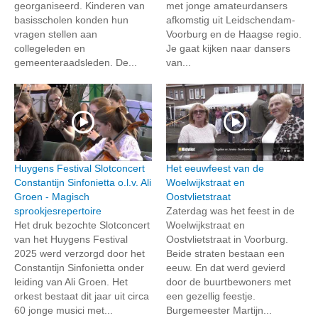
georganiseerd. Kinderen van
met jonge amateurdansers
basisscholen konden hun
afkomstig uit Leidschendam-
vragen stellen aan
Voorburg en de Haagse regio.
collegeleden en
Je gaat kijken naar dansers
gemeenteraadsleden. De...
van...
Huygens Festival Slotconcert
Het eeuwfeest van de
Constantijn Sinfonietta o.l.v. Ali
Woelwijkstraat en
Groen - Magisch
Oostvlietstraat
sprookjesrepertoire
Zaterdag was het feest in de
Het druk bezochte Slotconcert
Woelwijkstraat en
van het Huygens Festival
Oostvlietstraat in Voorburg.
2025 werd verzorgd door het
Beide straten bestaan een
Constantijn Sinfonietta onder
eeuw. En dat werd gevierd
leiding van Ali Groen. Het
door de buurtbewoners met
orkest bestaat dit jaar uit circa
een gezellig feestje.
60 jonge musici met...
Burgemeester Martijn...