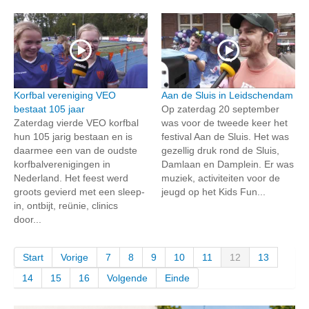
Korfbal vereniging VEO
Aan de Sluis in Leidschendam
bestaat 105 jaar
Op zaterdag 20 september
Zaterdag vierde VEO korfbal
was voor de tweede keer het
hun 105 jarig bestaan en is
festival Aan de Sluis. Het was
daarmee een van de oudste
gezellig druk rond de Sluis,
korfbalverenigingen in
Damlaan en Damplein. Er was
Nederland. Het feest werd
muziek, activiteiten voor de
groots gevierd met een sleep-
jeugd op het Kids Fun...
in, ontbijt, reünie, clinics
door...
Start
Vorige
7
8
9
10
11
12
13
14
15
16
Volgende
Einde