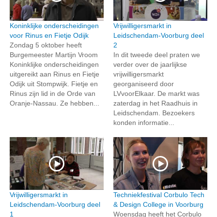
Koninklijke onderscheidingen
Vrijwilligersmarkt in
voor Rinus en Fietje Odijk
Leidschendam-Voorburg deel
Zondag 5 oktober heeft
2
Burgemeester Martijn Vroom
In dit tweede deel praten we
Koninklijke onderscheidingen
verder over de jaarlijkse
uitgereikt aan Rinus en Fietje
vrijwilligersmarkt
Odijk uit Stompwijk. Fietje en
georganiseerd door
Rinus zijn lid in de Orde van
LVvoorElkaar. De markt was
Oranje-Nassau. Ze hebben...
zaterdag in het Raadhuis in
Leidschendam. Bezoekers
konden informatie...
Vrijwilligersmarkt in
Techniekfestival Corbulo Tech
Leidschendam-Voorburg deel
& Design College in Voorburg
1
Woensdag heeft het Corbulo