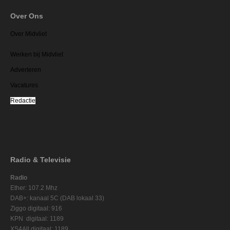
Over Ons
Over Midvliet
Werken bij Midvliet
Adverteren
Vacatures
Redactie
Radio & Televisie
Radio
Ether: 107.2 Mhz
DAB+: kanaal 5C (DAB lokaal 33)
Ziggo digitaal: 916
KPN digitaal: 1189
XS4All digitaal: 1189