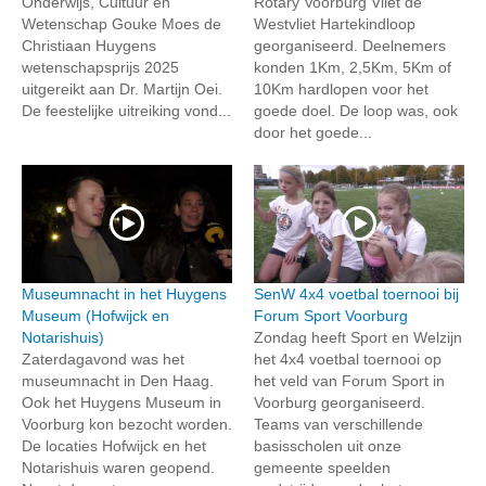
Onderwijs, Cultuur en
Rotary Voorburg Vliet de
Wetenschap Gouke Moes de
Westvliet Hartekindloop
Christiaan Huygens
georganiseerd. Deelnemers
wetenschapsprijs 2025
konden 1Km, 2,5Km, 5Km of
uitgereikt aan Dr. Martijn Oei.
10Km hardlopen voor het
De feestelijke uitreiking vond...
goede doel. De loop was, ook
door het goede...
Museumnacht in het Huygens
SenW 4x4 voetbal toernooi bij
Museum (Hofwijck en
Forum Sport Voorburg
Notarishuis)
Zondag heeft Sport en Welzijn
Zaterdagavond was het
het 4x4 voetbal toernooi op
museumnacht in Den Haag.
het veld van Forum Sport in
Ook het Huygens Museum in
Voorburg georganiseerd.
Voorburg kon bezocht worden.
Teams van verschillende
De locaties Hofwijck en het
basisscholen uit onze
Notarishuis waren geopend.
gemeente speelden