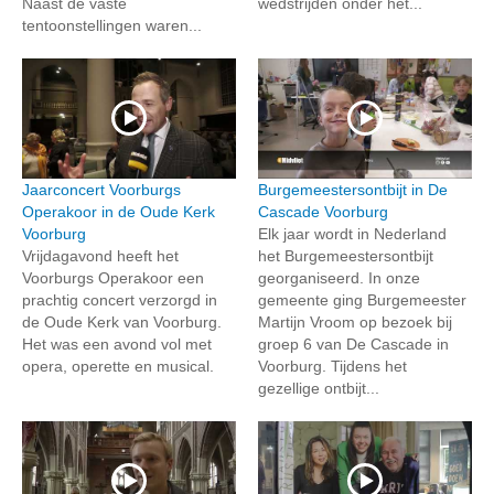
Naast de vaste
wedstrijden onder het...
tentoonstellingen waren...
Jaarconcert Voorburgs
Burgemeestersontbijt in De
Operakoor in de Oude Kerk
Cascade Voorburg
Voorburg
Elk jaar wordt in Nederland
Vrijdagavond heeft het
het Burgemeestersontbijt
Voorburgs Operakoor een
georganiseerd. In onze
prachtig concert verzorgd in
gemeente ging Burgemeester
de Oude Kerk van Voorburg.
Martijn Vroom op bezoek bij
Het was een avond vol met
groep 6 van De Cascade in
opera, operette en musical.
Voorburg. Tijdens het
gezellige ontbijt...