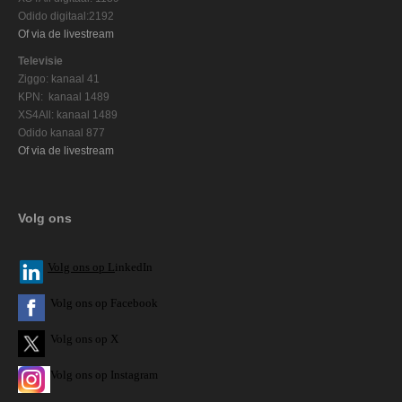
Odido digitaal:2192
Of via de livestream
Televisie
Ziggo: kanaal 41
KPN: kanaal 1489
XS4All: kanaal 1489
Odido kanaal 877
Of via de livestream
Volg ons
V
olg ons op L
inkedIn
Volg ons op Facebook
Volg ons op X
Volg ons op Instagram