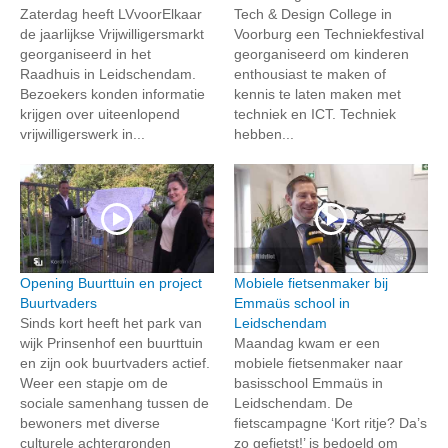
Zaterdag heeft LVvoorElkaar
Tech & Design College in
de jaarlijkse Vrijwilligersmarkt
Voorburg een Techniekfestival
georganiseerd in het
georganiseerd om kinderen
Raadhuis in Leidschendam.
enthousiast te maken of
Bezoekers konden informatie
kennis te laten maken met
krijgen over uiteenlopend
techniek en ICT. Techniek
vrijwilligerswerk in...
hebben...
Opening Buurttuin en project
Mobiele fietsenmaker bij
Buurtvaders
Emmaüs school in
Sinds kort heeft het park van
Leidschendam
wijk Prinsenhof een buurttuin
Maandag kwam er een
en zijn ook buurtvaders actief.
mobiele fietsenmaker naar
Weer een stapje om de
basisschool Emmaüs in
sociale samenhang tussen de
Leidschendam. De
bewoners met diverse
fietscampagne ‘Kort ritje? Da’s
culturele achtergronden
zo gefietst!’ is bedoeld om