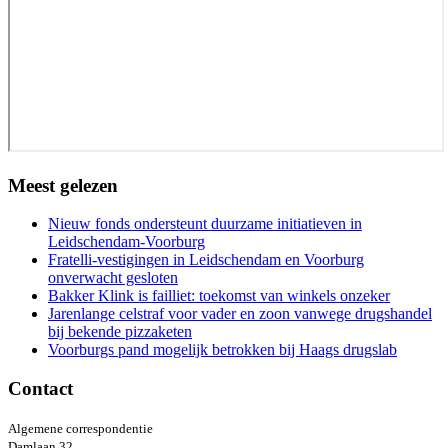
Meest gelezen
Nieuw fonds ondersteunt duurzame initiatieven in
Leidschendam-Voorburg
Fratelli-vestigingen in Leidschendam en Voorburg
onverwacht gesloten
Bakker Klink is failliet: toekomst van winkels onzeker
Jarenlange celstraf voor vader en zoon vanwege drugshandel
bij bekende pizzaketen
Voorburgs pand mogelijk betrokken bij Haags drugslab
Contact
Algemene correspondentie
Damlaan 32