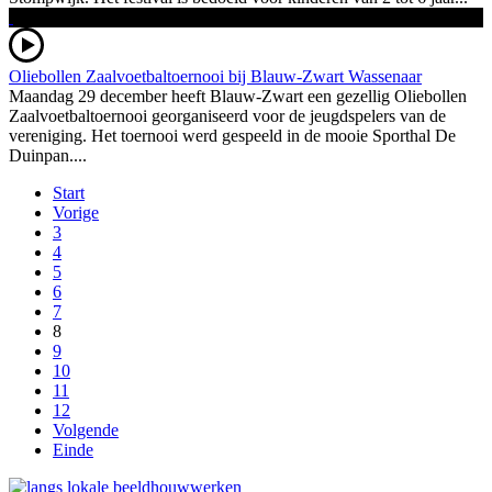
Oliebollen Zaalvoetbaltoernooi bij Blauw-Zwart Wassenaar
Maandag 29 december heeft Blauw-Zwart een gezellig Oliebollen
Zaalvoetbaltoernooi georganiseerd voor de jeugdspelers van de
vereniging. Het toernooi werd gespeeld in de mooie Sporthal De
Duinpan....
Start
Vorige
3
4
5
6
7
8
9
10
11
12
Volgende
Einde