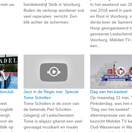
 met uw
familiebedrijf Stolk in Voorburg.
In het weekend van 2
Buiten de verkoop wordener ook
mei 2018 werd in par
veel reparaties verricht. Een
en Rust in Voorburg, 
blik achter de schermen.
derde keer de Samen
Hoop georganiseerd i
gemeente Leidschen
Voorburg. Midvliet TV
een...
tonclub
Jazz in de Regio mei: Special
Dag van het kasteel
Toine Scholten
Op maandag 21 mei,
veel
Toine Scholten is de zoon van
Pinksterdag, was het 
rugblik
de bekende Piet Scholten
"Dag van het kasteel"
nbergh
(slagerij) uit Leidschendam.
sfeerimpressie van d
voor de
Toine is alsjazz gitarist een veel
bezocht Midvliet TV ka
tblik op
gevraagd muzikant en maakt
Oud-Wassenaar in Wa