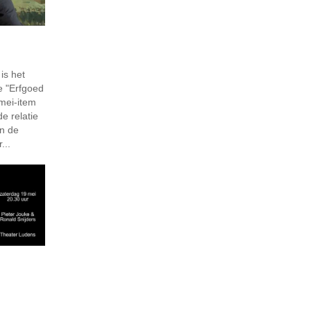
is het
ie "Erfgoed
 mei-item
e relatie
n de
...