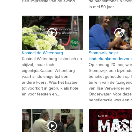
Een impressie van de avond.
de badmintonclub Voor
in mei 50 jaar...
Kasteel de Wittenburg
Stompwijk helpt
Kasteel Wittenburg historisch en
kinderkankeronderzoe
stijlvol, maar toch
Op zondag 20 mei, wer
eigentijdsKasteel Wittenburg
Stompwijk een bijzond
vaart sinds enige tijd een
benefiet gehouden op 
andere koers. Was het kasteel
terrein van de “Zingen
tot voorkort in gebruik als hotel
van Ilse Verweirder en
en voor feesten en...
Onderwater. Voor deze
benefietactie was een d