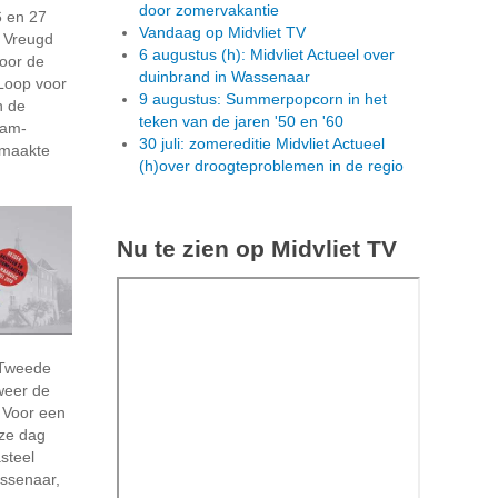
door zomervakantie
6 en 27
Vandaag op Midvliet TV
k Vreugd
6 augustus (h): Midvliet Actueel over
voor de
duinbrand in Wassenaar
Loop voor
9 augustus: Summerpopcorn in het
n de
teken van de jaren '50 en '60
dam-
30 juli: zomereditie Midvliet Actueel
 maakte
(h)over droogteproblemen in de regio
Nu te zien op Midvliet TV
 Tweede
weer de
. Voor een
eze dag
steel
ssenaar,