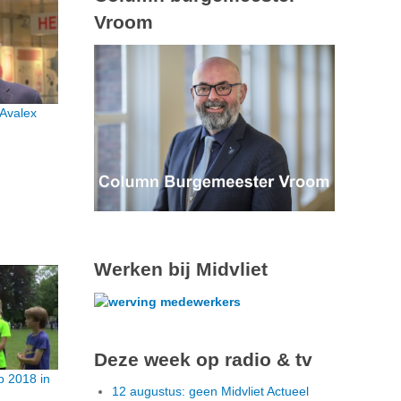
Vroom
 Avalex
Werken bij Midvliet
Deze week op radio & tv
 2018 in
12 augustus: geen Midvliet Actueel