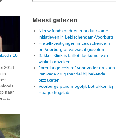
n...
Meest gelezen
Nieuw fonds ondersteunt duurzame
initiatieven in Leidschendam-Voorburg
Fratelli-vestigingen in Leidschendam
en Voorburg onverwacht gesloten
nloods 18
Bakker Klink is failliet: toekomst van
winkels onzeker
ei 2018
Jarenlange celstraf voor vader en zoon
 in
vanwege drugshandel bij bekende
open
pizzaketen
enloods
Voorburgs pand mogelijk betrokken bij
op naar
Haags drugslab
i a.s.