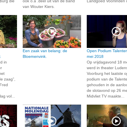
burg die
ook o.a .deel uit van de band
Landgoed Voorlinden i
van Wouter Kiers.
Een zaak van belang: de
Open Podium Talente
k
Bloemenvink.
mei 2018
d in
Op vrijdagavond 18 m
er
werd in theater Ludens
het
Voorburg het laatste 
de zaag”,
podium van de Talent
 Fred
gehouden in de aanlo
de slotavond op 26 me
ag vol...
Midvliet TV maakte...