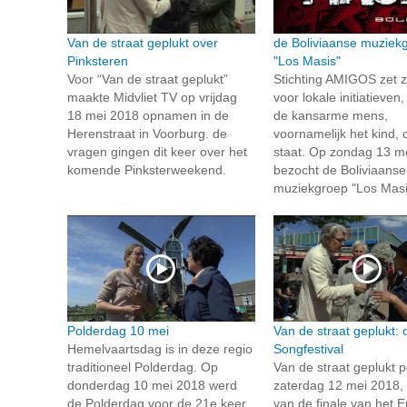
Van de straat geplukt over
de Boliviaanse muziek
Pinksteren
"Los Masis"
Voor “Van de straat geplukt”
Stichting AMIGOS zet z
maakte Midvliet TV op vrijdag
voor lokale initiatieven
18 mei 2018 opnamen in de
de kansarme mens,
Herenstraat in Voorburg. de
voornamelijk het kind, 
vragen gingen dit keer over het
staat. Op zondag 13 m
komende Pinksterweekend.
bezocht de Boliviaanse
muziekgroep "Los Masis
Polderdag 10 mei
Van de straat geplukt: 
Hemelvaartsdag is in deze regio
Songfestival
traditioneel Polderdag. Op
Van de straat geplukt p
donderdag 10 mei 2018 werd
zaterdag 12 mei 2018,
de Polderdag voor de 21e keer
van de finale van het E