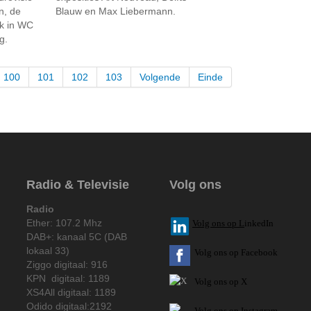
n, de
Blauw en Max Liebermann.
ek in WC
g.
100
101
102
103
Volgende
Einde
Radio & Televisie
Volg ons
Radio
Ether: 107.2 Mhz
V
olg ons op L
inkedIn
DAB+: kanaal 5C (DAB
lokaal 33)
Volg ons op Facebook
Ziggo digitaal: 916
KPN digitaal: 1189
Volg ons op X
XS4All digitaal: 1189
Odido digitaal:2192
Volg ons op Instagram