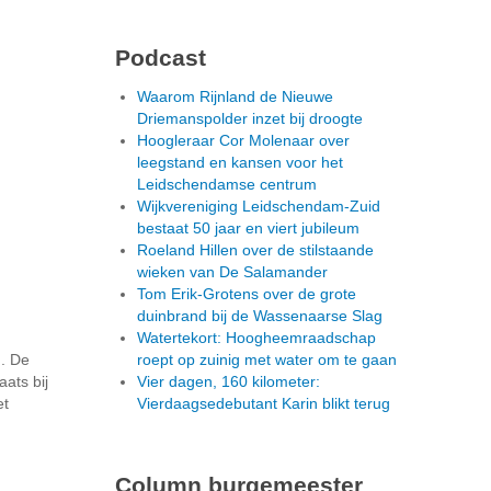
Podcast
Waarom Rijnland de Nieuwe
Driemanspolder inzet bij droogte
Hoogleraar Cor Molenaar over
leegstand en kansen voor het
Leidschendamse centrum
Wijkvereniging Leidschendam-Zuid
bestaat 50 jaar en viert jubileum
Roeland Hillen over de stilstaande
wieken van De Salamander
Tom Erik-Grotens over de grote
duinbrand bij de Wassenaarse Slag
Watertekort: Hoogheemraadschap
d. De
roept op zuinig met water om te gaan
ats bij
Vier dagen, 160 kilometer:
et
Vierdaagsedebutant Karin blikt terug
Column burgemeester