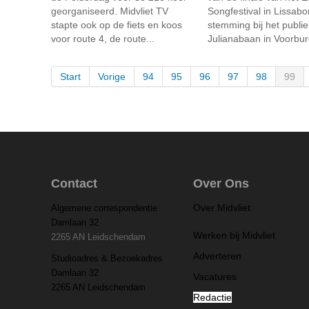
georganiseerd. Midvliet TV
Songfestival in Lissabo
stapte ook op de fiets en koos
stemming bij het publi
voor route 4, de route...
Julianabaan in Voorbur
Start
Vorige
94
95
96
97
98
99
Contact
Over Ons
Over Midvliet
Algemene correspondentie
Damlaan 32
Werken bij Midvliet
2265 AN Leidschendam
Adverteren
Studioadres & Bezoekadres
Damlaan 32
Vacatures
2265 AN Leidschendam
Redactie