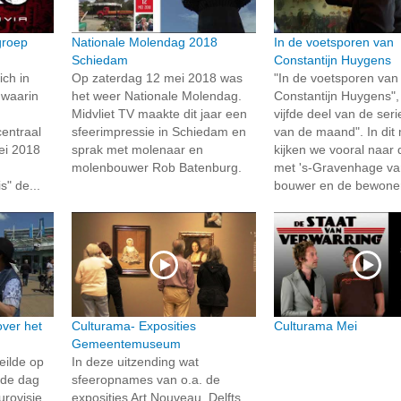
groep
Nationale Molendag 2018
In de voetsporen van
Schiedam
Constantijn Huygens
ich in
Op zaterdag 12 mei 2018 was
"In de voetsporen van
, waarin
het weer Nationale Molendag.
Constantijn Huygens", 
Midvliet TV maakte dit jaar een
vijfde deel van de ser
centraal
sfeerimpressie in Schiedam en
van de maand". In dit
ei 2018
sprak met molenaar en
kijken we vooral naar d
molenbouwer Rob Batenburg.
met 's-Gravenhage va
" de...
bouwer en de bewoner
over het
Culturama- Exposities
Culturama Mei
Gemeentemuseum
eilde op
In deze uitzending wat
 de dag
sfeeropnames van o.a. de
urovisie
exposities Art Nouveau, Delfts