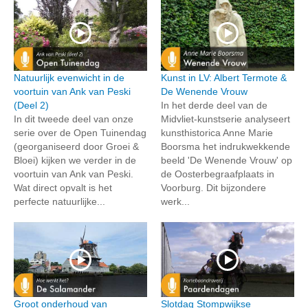
Natuurlijk evenwicht in de
Kunst in LV: Albert Termote &
voortuin van Ank van Peski
De Wenende Vrouw
(Deel 2)
In het derde deel van de
In dit tweede deel van onze
Midvliet-kunstserie analyseert
serie over de Open Tuinendag
kunsthistorica Anne Marie
(georganiseerd door Groei &
Boorsma het indrukwekkende
Bloei) kijken we verder in de
beeld 'De Wenende Vrouw' op
voortuin van Ank van Peski.
de Oosterbegraafplaats in
Wat direct opvalt is het
Voorburg. Dit bijzondere
perfecte natuurlijke...
werk...
Groot onderhoud van
Slotdag Stompwijkse