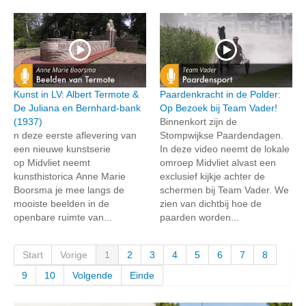
Kunst in LV: Albert Termote &
Paardenkracht in de Polder:
De Juliana en Bernhard-bank
Op Bezoek bij Team Vader!
(1937)
Binnenkort zijn de
n deze eerste aflevering van
Stompwijkse Paardendagen.
een nieuwe kunstserie
In deze video neemt de lokale
op Midvliet neemt
omroep Midvliet alvast een
kunsthistorica Anne Marie
exclusief kijkje achter de
Boorsma je mee langs de
schermen bij Team Vader. We
mooiste beelden in de
zien van dichtbij hoe de
openbare ruimte van...
paarden worden...
Start
Vorige
1
2
3
4
5
6
7
8
9
10
Volgende
Einde