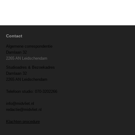
Contact
Algemene correspondentie
Damlaan 32
2265 AN Leidschendam
Studioadres & Bezoekadres
Damlaan 32
2265 AN Leidschendam
Telefoon studio: 070-3202266
info@midvliet.nl
redactie@midvliet.nl
Klachten procedure