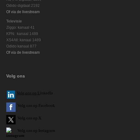
Odido digitaal:2192
Of via de livestream
Televisie
Ziggo: kanaal 41
KPN: kanaal 1489
XS4All: kanaal 1489
Odido kanaal 877
Of via de livestream
Volg ons
V
olg ons op L
inkedIn
Volg ons op Facebook
Volg ons op X
Volg ons op Instagram