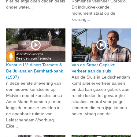
hier de afgelopen dagen deels
Romeinse veldheer Corbulo.
onder water...
Dit indrukwekkende
monument staat op de
kruising...
Kunst in LV: Albert Termote &
Van de Straat Geplukt:
De Juliana en Bernhard-bank
Verkeer aan de sluis
(1937)
Aan de Sluis in Leidschendam
n deze eerste aflevering van
komt allerlei verkeer samen
een nieuwe kunstserie op
en dat kan gezien gebrek aan
Midvliet neemt kunsthistorica
ruimte leiden tot gevaarlijke
Anne Marie Boorsma je mee
situaties, vooral voor jonge
langs de mooiste beelden in
kinderen die een ijsje komen
de openbare ruimte van
halen. Vraag aan de...
Leidschendam-Voorburg.
Elke...