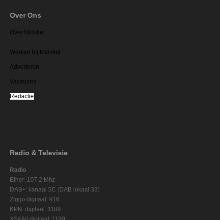
Over Ons
Over Midvliet
Werken bij Midvliet
Adverteren
Vacatures
Redactie
Radio & Televisie
Radio
Ether: 107.2 Mhz
DAB+: kanaal 5C (DAB lokaal 33)
Ziggo digitaal: 916
KPN digitaal: 1189
XS4All digitaal: 1189