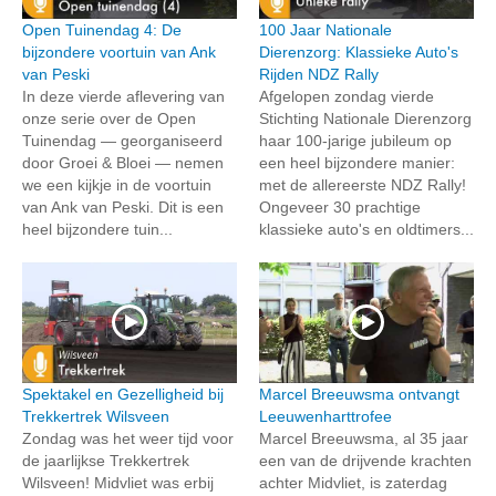
Open Tuinendag 4: De
100 Jaar Nationale
bijzondere voortuin van Ank
Dierenzorg: Klassieke Auto's
van Peski
Rijden NDZ Rally
In deze vierde aflevering van
Afgelopen zondag vierde
onze serie over de Open
Stichting Nationale Dierenzorg
Tuinendag — georganiseerd
haar 100-jarige jubileum op
door Groei & Bloei — nemen
een heel bijzondere manier:
we een kijkje in de voortuin
met de allereerste NDZ Rally!
van Ank van Peski. Dit is een
Ongeveer 30 prachtige
heel bijzondere tuin...
klassieke auto's en oldtimers...
Spektakel en Gezelligheid bij
Marcel Breeuwsma ontvangt
Trekkertrek Wilsveen
Leeuwenharttrofee
Zondag was het weer tijd voor
Marcel Breeuwsma, al 35 jaar
de jaarlijkse Trekkertrek
een van de drijvende krachten
Wilsveen! Midvliet was erbij
achter Midvliet, is zaterdag