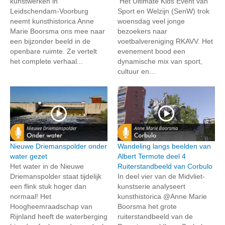
kunstwerken in
Het Ultimate Kids Event van
Leidschendam-Voorburg
Sport en Welzijn (SenW) trok
neemt kunsthistorica Anne
woensdag veel jonge
Marie Boorsma ons mee naar
bezoekers naar
een bijzonder beeld in de
voetbalvereniging RKAVV. Het
openbare ruimte. Ze vertelt
evenement bood een
het complete verhaal...
dynamische mix van sport,
cultuur en...
Nieuwe Driemanspolder onder
Wandeling langs beelden van
water gezet
Albert Termote deel 4
Het water in de Nieuwe
Ruiterstandbeeld van Corbulo
Driemanspolder staat tijdelijk
In deel vier van de Midvliet-
een flink stuk hoger dan
kunstserie analyseert
normaal! Het
kunsthistorica @Anne Marie
Hoogheemraadschap van
Boorsma het grote
Rijnland heeft de waterberging
ruiterstandbeeld van de