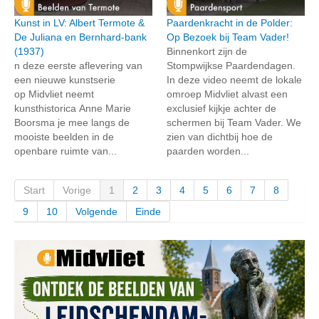
Kunst in LV: Albert Termote &
Paardenkracht in de Polder:
De Juliana en Bernhard-bank
Op Bezoek bij Team Vader!
(1937)
Binnenkort zijn de
n deze eerste aflevering van
Stompwijkse Paardendagen.
een nieuwe kunstserie
In deze video neemt de lokale
op Midvliet neemt
omroep Midvliet alvast een
kunsthistorica Anne Marie
exclusief kijkje achter de
Boorsma je mee langs de
schermen bij Team Vader. We
mooiste beelden in de
zien van dichtbij hoe de
openbare ruimte van...
paarden worden...
Start
Vorige
1
2
3
4
5
6
7
8
9
10
Volgende
Einde