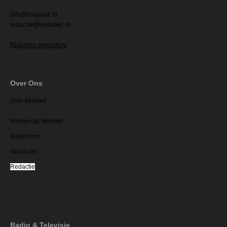
info@midvliet.nl
redactie@midvliet.nl
Klachten procedure
Over Ons
Over Midvliet
Werken bij Midvliet
Adverteren
Vacatures
Redactie
Radio & Televisie