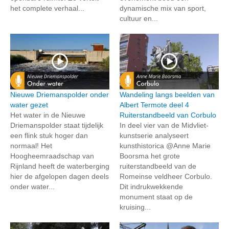
het complete verhaal...
dynamische mix van sport,
cultuur en...
Nieuwe Driemanspolder onder
Wandeling langs beelden van
water gezet
Albert Termote deel 4
Het water in de Nieuwe
Ruiterstandbeeld van Corbulo
Driemanspolder staat tijdelijk
In deel vier van de Midvliet-
een flink stuk hoger dan
kunstserie analyseert
normaal! Het
kunsthistorica @Anne Marie
Hoogheemraadschap van
Boorsma het grote
Rijnland heeft de waterberging
ruiterstandbeeld van de
hier de afgelopen dagen deels
Romeinse veldheer Corbulo.
onder water...
Dit indrukwekkende
monument staat op de
kruising...