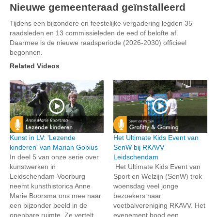
Nieuwe gemeenteraad geïnstalleerd
Tijdens een bijzondere en feestelijke vergadering legden 35
raadsleden en 13 commissieleden de eed of belofte af.
Daarmee is de nieuwe raadsperiode (2026-2030) officieel
begonnen.
Related Videos
Kunst in LV: 'Lezende
Het Ultimate Kids Event van
kinderen' van Marian Gobius
SenW bij RKAVV
In deel 5 van onze serie over
Leidschendam
kunstwerken in
Het Ultimate Kids Event van
Leidschendam-Voorburg
Sport en Welzijn (SenW) trok
neemt kunsthistorica Anne
woensdag veel jonge
Marie Boorsma ons mee naar
bezoekers naar
een bijzonder beeld in de
voetbalvereniging RKAVV. Het
openbare ruimte. Ze vertelt
evenement bood een