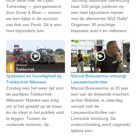
onze serie over de Open
Stichting Nationale Dierenzorg
Tuinendag — georganiseerd
haar 100-jarige jubileum op
door Groei & Bloei — nemen
een heel bijzondere manier:
we een kijkje in de voortuin
met de allereerste NDZ Rally!
van Ank van Peski. Dit is een
Ongeveer 30 prachtige
heel bijzondere tuin...
klassieke auto's en oldtimers...
Spektakel en Gezelligheid bij
Marcel Breeuwsma ontvangt
Trekkertrek Wilsveen
Leeuwenharttrofee
Zondag was het weer tijd voor
Marcel Breeuwsma, al 35 jaar
de jaarlijkse Trekkertrek
een van de drijvende krachten
Wilsveen! Midvliet was erbij
achter Midvliet, is zaterdag
om al het geweld op de baan
verrast met de
én de sfeer in het publiek vast
Leeuwenharttrofee van
te leggen. Tussen de
Lionsclub Voorburg. De
ronkende motoren, de...
onderscheiding werd uitgereikt
tijdens een...