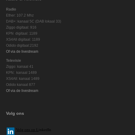
Radio
Ether: 107.2 Mhz
DAB+: kanaal 5C (DAB lokaal 33)
Ziggo digitaal: 916
KPN digitaal: 1189
XS4All digitaal: 1189
Odido digitaal:2192
Of via de livestream
Televisie
Ziggo: kanaal 41
KPN: kanaal 1489
XS4All: kanaal 1489
Odido kanaal 877
Of via de livestream
Volg ons
V
olg ons op L
inkedIn