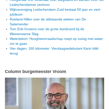
Leidschendamse centrum
Wijkvereniging Leidschendam-Zuid bestaat 50 jaar en viert
jubileum
Roeland Hillen over de stilstaande wieken van De
Salamander
Tom Erik-Grotens over de grote duinbrand bij de
Wassenaarse Slag
Watertekort: Hoogheemraadschap roept op zuinig met water
om te gaan
Vier dagen, 160 kilometer: Vierdaagsedebutant Karin blikt
terug
Column burgemeester Vroom