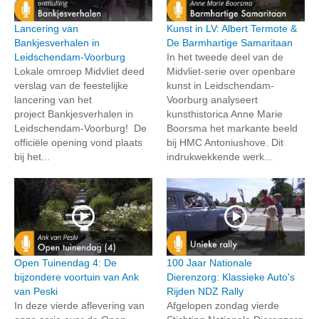
Lancering van
Kunst in LV: Albert Termote &
Bankjesverhalen in
De Barmhartige Samaritaan
Leidschendam-Voorburg
In het tweede deel van de
Lokale omroep Midvliet deed
Midvliet-serie over openbare
verslag van de feestelijke
kunst in Leidschendam-
lancering van het
Voorburg analyseert
project Bankjesverhalen in
kunsthistorica Anne Marie
Leidschendam-Voorburg! De
Boorsma het markante beeld
officiële opening vond plaats
bij HMC Antoniushove. Dit
bij het...
indrukwekkende werk...
Open Tuinendag 4: De
100 Jaar Nationale
bijzondere voortuin van Ank
Dierenzorg: Klassieke Auto's
van Peski
Rijden NDZ Rally
In deze vierde aflevering van
Afgelopen zondag vierde