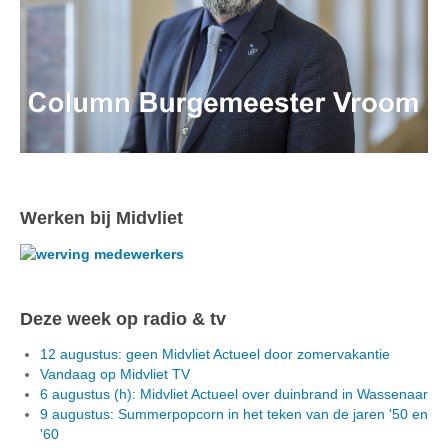
Werken bij Midvliet
Deze week op radio & tv
12 augustus: geen Midvliet Actueel door zomervakantie
Vandaag op Midvliet TV
6 augustus (h): Midvliet Actueel over duinbrand in Wassenaar
9 augustus: Summerpopcorn in het teken van de jaren '50 en
'60