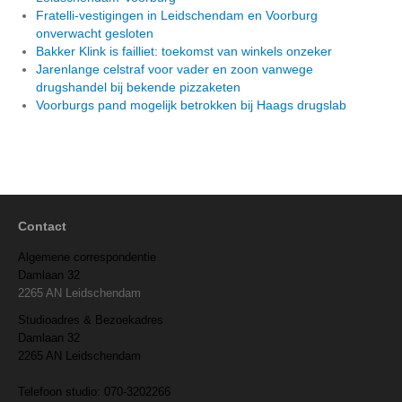
Fratelli-vestigingen in Leidschendam en Voorburg
onverwacht gesloten
Bakker Klink is failliet: toekomst van winkels onzeker
Jarenlange celstraf voor vader en zoon vanwege
drugshandel bij bekende pizzaketen
Voorburgs pand mogelijk betrokken bij Haags drugslab
Contact
Algemene correspondentie
Damlaan 32
2265 AN Leidschendam
Studioadres & Bezoekadres
Damlaan 32
2265 AN Leidschendam
Telefoon studio: 070-3202266