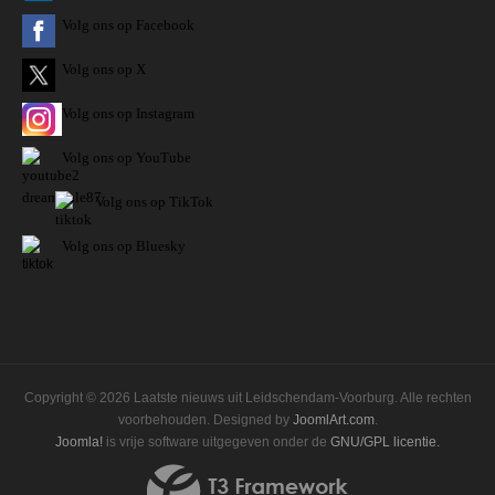
Volg ons op Facebook
Volg ons op X
Volg ons op Instagram
Volg
ons op
YouTube
Volg ons op TikTok
Volg ons op Bluesky
Copyright © 2026 Laatste nieuws uit Leidschendam-Voorburg. Alle rechten
voorbehouden. Designed by
JoomlArt.com
.
Joomla!
is vrije software uitgegeven onder de
GNU/GPL licentie.