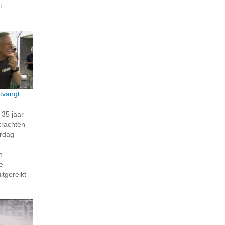
t
..
tvangt
35 jaar
krachten
erdag
n
e
itgereikt