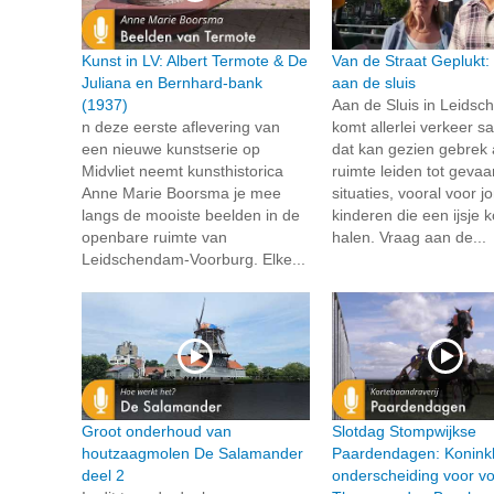
Kunst in LV: Albert Termote & De
Van de Straat Geplukt:
Juliana en Bernhard-bank
aan de sluis
(1937)
Aan de Sluis in Leids
n deze eerste aflevering van
komt allerlei verkeer 
een nieuwe kunstserie op
dat kan gezien gebrek
Midvliet neemt kunsthistorica
ruimte leiden tot gevaar
Anne Marie Boorsma je mee
situaties, vooral voor j
langs de mooiste beelden in de
kinderen die een ijsje
openbare ruimte van
halen. Vraag aan de...
Leidschendam-Voorburg. Elke...
Groot onderhoud van
Slotdag Stompwijkse
houtzaagmolen De Salamander
Paardendagen: Koninkl
deel 2
onderscheiding voor voo