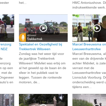
eester
het...
HMC Antoniushove. Di
indrukwekkende werk.
renzorg:
Spektakel en Gezelligheid bij
Marcel Breeuwsma on
n NDZ
Trekkertrek Wilsveen
Leeuwenharttrofee
Zondag was het weer tijd voor
Marcel Breeuwsma, al 
de
de jaarlijkse Trekkertrek
een van de drijvende 
renzorg
Wilsveen! Midvliet was erbij om
achter Midvliet, is zat
um op een
al het geweld op de baan én de
verrast met de
: met de
sfeer in het publiek vast te
Leeuwenharttrofee va
 Ongeveer
leggen. Tussen de ronkende
Lionsclub Voorburg. D
auto's en
motoren, de...
onderscheiding werd u
tijdens een...