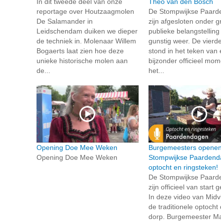
In dit tweede deel van onze
Theo van den Bosch
reportage over Houtzaagmolen
De Stompwijkse Paar
De Salamander in
zijn afgesloten onder g
Leidschendam duiken we dieper
publieke belangstelling
de techniek in. Molenaar Willem
gunstig weer. De vierd
Bogaerts laat zien hoe deze
stond in het teken van
unieke historische molen aan
bijzonder officieel mo
de...
het...
Opening Doe Mee Weken
Burgemeesters opene
Opening Doe Mee Weken
Stompwijkse Paardend
optocht en ringsteken!
De Stompwijkse Paar
zijn officieel van start
In deze video van Midvli
de traditionele optocht
dorp. Burgemeester Mar