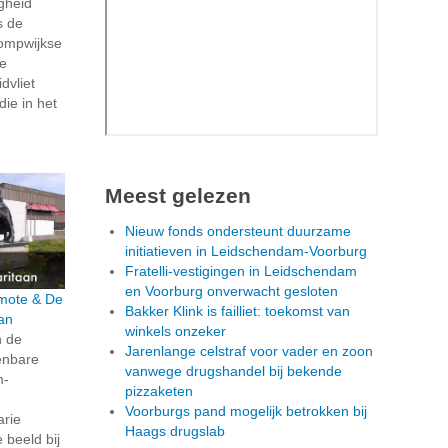
igheid
s de
ompwijkse
ze
dvliet
die in het
Meest gelezen
Nieuw fonds ondersteunt duurzame
initiatieven in Leidschendam-Voorburg
Fratelli-vestigingen in Leidschendam
en Voorburg onverwacht gesloten
rmote & De
Bakker Klink is failliet: toekomst van
an
winkels onzeker
n de
Jarenlange celstraf voor vader en zoon
penbare
vanwege drugshandel bij bekende
m-
pizzaketen
Voorburgs pand mogelijk betrokken bij
arie
Haags drugslab
beeld bij