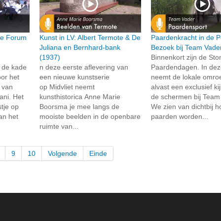
ie Forum
Kunst in LV: Albert Termote & De
Paardenkracht in de P
Juliana en Bernhard-bank
Bezoek bij Team Vade
(1937)
Binnenkort zijn de St
 de kade
n deze eerste aflevering van
Paardendagen. In dez
or het
een nieuwe kunstserie
neemt de lokale omroe
t van
op Midvliet neemt
alvast een exclusief ki
ni. Het
kunsthistorica Anne Marie
de schermen bij Team
tje op
Boorsma je mee langs de
We zien van dichtbij 
an het
mooiste beelden in de openbare
paarden worden...
ruimte van...
9
10
Volgende
Einde