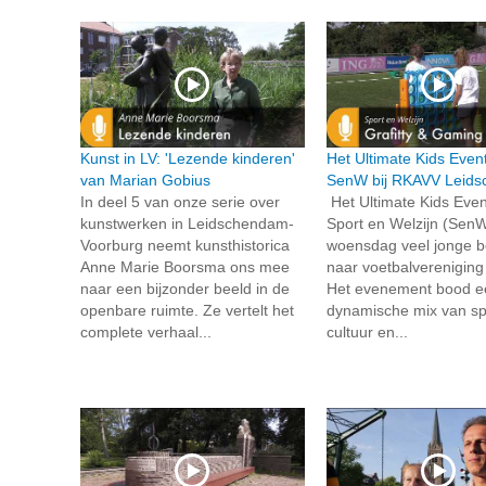
Kunst in LV: 'Lezende kinderen'
Het Ultimate Kids Even
van Marian Gobius
SenW bij RKAVV Leid
In deel 5 van onze serie over
Het Ultimate Kids Even
kunstwerken in Leidschendam-
Sport en Welzijn (SenW
Voorburg neemt kunsthistorica
woensdag veel jonge 
Anne Marie Boorsma ons mee
naar voetbalverenigin
naar een bijzonder beeld in de
Het evenement bood e
openbare ruimte. Ze vertelt het
dynamische mix van sp
complete verhaal...
cultuur en...