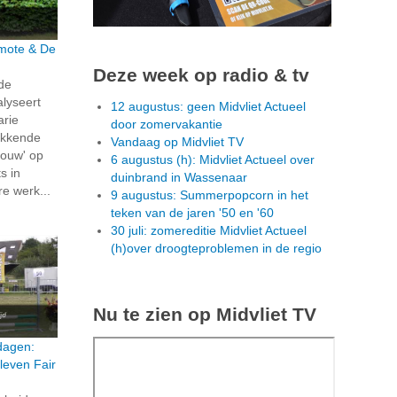
rmote & De
Deze week op radio & tv
 de
alyseert
12 augustus: geen Midvliet Actueel
arie
door zomervakantie
ekkende
Vandaag op Midvliet TV
ouw' op
6 augustus (h): Midvliet Actueel over
s in
duinbrand in Wassenaar
re werk...
9 augustus: Summerpopcorn in het
teken van de jaren '50 en '60
30 juli: zomereditie Midvliet Actueel
(h)over droogteproblemen in de regio
Nu te zien op Midvliet TV
dagen:
leven Fair