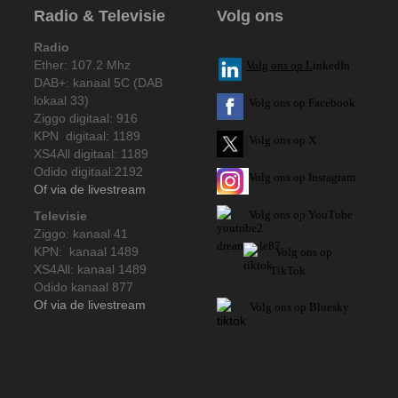
Radio & Televisie
Volg ons
Radio
Ether: 107.2 Mhz
V
olg ons op L
inkedIn
DAB+: kanaal 5C (DAB
lokaal 33)
Volg ons op Facebook
Ziggo digitaal: 916
KPN digitaal: 1189
Volg ons op X
XS4All digitaal: 1189
Odido digitaal:2192
Volg ons op Instagram
Of via de livestream
Volg
ons op
YouTube
Televisie
Ziggo: kanaal 41
KPN: kanaal 1489
Volg ons op
XS4All: kanaal 1489
TikTok
Odido kanaal 877
Of via de livestream
Volg ons op Bluesky