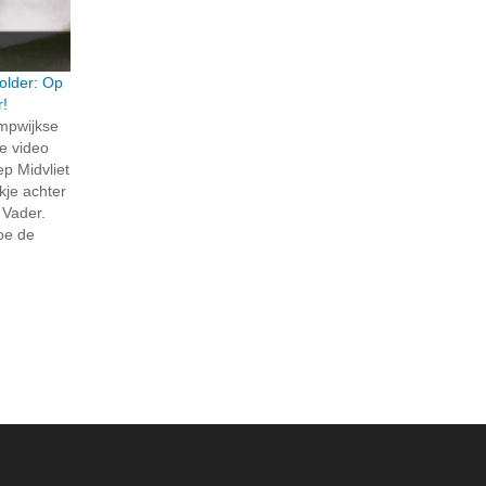
older: Op
r!
ompwijkse
e video
p Midvliet
jkje achter
 Vader.
hoe de