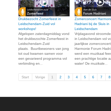
Drukbezocht Zomerfeest in
Zomerconcert Harmon
Leidschendam-Zuid vol
Hadriani bij de Sluis in
workshops!
Leidschendam
Afgelopen zaterdagmiddag vond
Vrijdagavond stroomde
het drukbezochte Zomerfeest in
in Leidschendam vol vo
Leidschendam-Zuid
jaarlijkse zomerconcer
plaats. Buurtbewoners van jong
Harmonie Forum Hadria
tot oud kwamen samen voor
werd een muzikaal fees
een gevarieerd programma vol
een prachtige locatie a
verbinding en...
water! De muzikale...
Start
Vorige
1
2
3
4
5
6
7
8