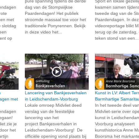
pure spanning tijdens de derde
Sport en lokale gezell
dendagen
dag van de Stompwijkse
kwamen samen tijden
rote
Paardendagen! Het publiek
tweede dag van de St
 en met
stroomde massaal toe voor het
Paardendagen. In de
e slotdag
traditionele Ponyrennen. Bekijk
videoreportage blikt Mi
 een
in deze video het...
terug op de zaterdag, 
ment op
teken stond van een...
n
Lancering van Bankjesverhalen
Kunst in LV: Albert Te
agen met
in Leidschendam-Voorburg
Barmhartige Samarita
Lokale omroep Midvliet deed
In het tweede deel va
dendagen
verslag van de feestelijke
Midvliet-serie over o
 gegaan!
lancering van het
kunst in Leidschenda
et zie je
project Bankjesverhalen in
Voorburg analyseert
 door het
Leidschendam-Voorburg! De
kunsthistorica Anne M
tijn
officiële opening vond plaats bij
Boorsma het markante 