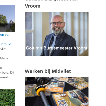
Vroom
den van
Corbulo
vliet-
 Marie
de
Werken bij Midvliet
bulo. Dit
ument