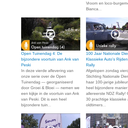
Vroom en loco-burgem
Bianca...
Open Tuinendag 4: De
100 Jaar Nationale Die
bijzondere voortuin van Ank van
Klassieke Auto's Rijde
Peski
Rally
In deze vierde aflevering van
Afgelopen zondag vier
onze serie over de Open
Stichting Nationale Die
Tuinendag — georganiseerd
haar 100-jarige jubile
door Groei & Bloei — nemen we
heel bijzondere manier
een kijkje in de voortuin van Ank
allereerste NDZ Rally!
van Peski. Dit is een heel
30 prachtige klassieke 
bijzondere tuin...
oldtimers...