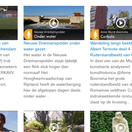
t van
Nieuwe Driemanspolder onder
Wandeling langs beel
schendam
water gezet
Albert Termote deel 4
t van
Het water in de Nieuwe
Ruiterstandbeeld van 
) trok
Driemanspolder staat tijdelijk
In deel vier van de Mid
bezoekers
een flink stuk hoger dan
kunstserie analyseert
g RKAVV.
normaal! Het
kunsthistorica @Anne
en
Hoogheemraadschap van
Boorsma het grote
ort,
Rijnland heeft de waterberging
ruiterstandbeeld van 
hier de afgelopen dagen deels
Romeinse veldheer Cor
onder water...
indrukwekkende mon
staat op de kruising...