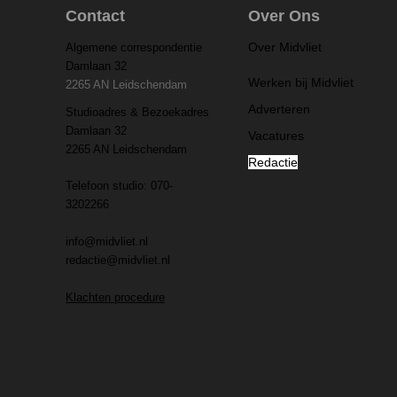
Contact
Over Ons
Over Midvliet
Algemene correspondentie
Damlaan 32
Werken bij Midvliet
2265 AN Leidschendam
Adverteren
Studioadres & Bezoekadres
Damlaan 32
Vacatures
2265 AN Leidschendam
Redactie
Telefoon studio: 070-
3202266
info@midvliet.nl
redactie@midvliet.nl
Klachten procedure