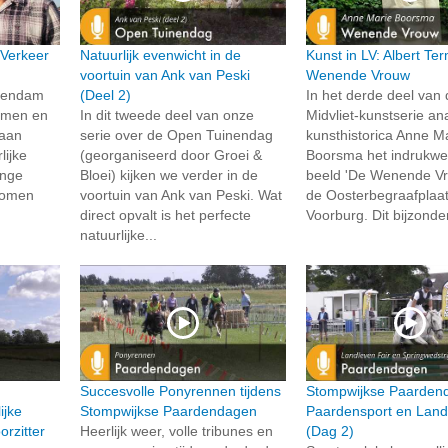
 Verkeer
Natuurlijk evenwicht in de
Kunst in LV: Albert Te
voortuin van Ank van Peski
Wenende Vrouw
chendam
(Deel 2)
In het derde deel van
samen en
In dit tweede deel van onze
Midvliet-kunstserie an
 aan
serie over de Open Tuinendag
kunsthistorica Anne M
lijke
(georganiseerd door Groei &
Boorsma het indrukw
onge
Bloei) kijken we verder in de
beeld 'De Wenende Vr
 komen
voortuin van Ank van Peski. Wat
de Oosterbegraafplaat
direct opvalt is het perfecte
Voorburg. Dit bijzonde
natuurlijke...
Succesvolle Ponyrennen tijdens
Stompwijkse Paarden
ijke
Stompwijkse Paardendagen
Paardensport en Land
rzitter
Heerlijk weer, volle tribunes en
(Dag 2)