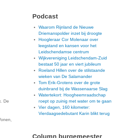
Podcast
Waarom Rijnland de Nieuwe
Driemanspolder inzet bij droogte
Hoogleraar Cor Molenaar over
leegstand en kansen voor het
Leidschendamse centrum
Wijkvereniging Leidschendam-Zuid
bestaat 50 jaar en viert jubileum
Roeland Hillen over de stilstaande
wieken van De Salamander
Tom Erik-Grotens over de grote
duinbrand bij de Wassenaarse Slag
Watertekort: Hoogheemraadschap
k. De
roept op zuinig met water om te gaan
Vier dagen, 160 kilometer:
Vierdaagsedebutant Karin blikt terug
Wonen,
Column burgemeester