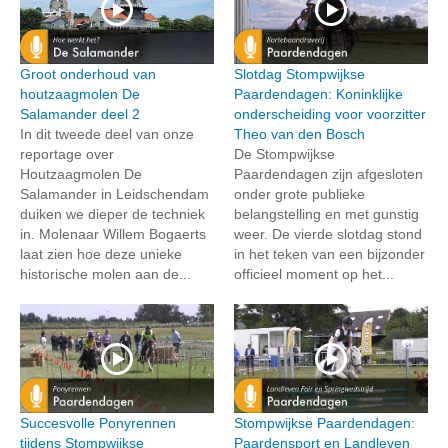
Groot onderhoud van
Slotdag Stompwijkse
houtzaagmolen De
Paardendagen: Koninklijke
Salamander deel 2
onderscheiding voor voorzitter
In dit tweede deel van onze
Theo van den Bosch
reportage over
De Stompwijkse
Houtzaagmolen De
Paardendagen zijn afgesloten
Salamander in Leidschendam
onder grote publieke
duiken we dieper de techniek
belangstelling en met gunstig
in. Molenaar Willem Bogaerts
weer. De vierde slotdag stond
laat zien hoe deze unieke
in het teken van een bijzonder
historische molen aan de...
officieel moment op het...
Succesvolle Ponyrennen
Stompwijkse Paardendagen:
tijdens Stompwijkse
Paardensport en Landleven