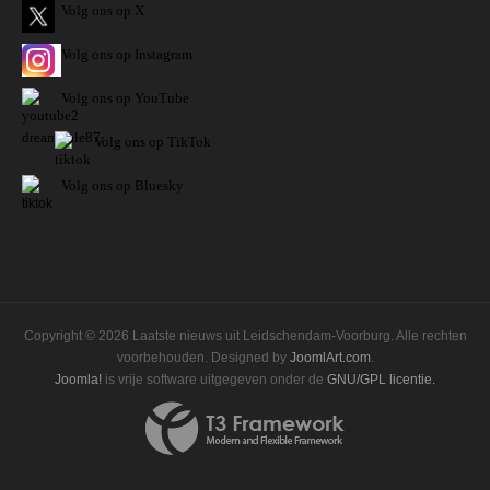
Volg ons op X
Volg ons op Instagram
Volg
ons op
YouTube
Volg ons op TikTok
Volg ons op Bluesky
Copyright © 2026 Laatste nieuws uit Leidschendam-Voorburg. Alle rechten
voorbehouden. Designed by
JoomlArt.com
.
Joomla!
is vrije software uitgegeven onder de
GNU/GPL licentie.