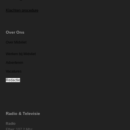
Klachten procedure
Over Ons
Over Midvliet
Werken bij Midvliet
Adverteren
Vacatures
Redactie
Radio & Televisie
Radio
Ether: 107.2 Mhz