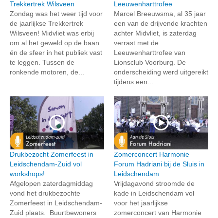
Trekkertrek Wilsveen
Leeuwenharttrofee
Zondag was het weer tijd voor
Marcel Breeuwsma, al 35 jaar
de jaarlijkse Trekkertrek
een van de drijvende krachten
Wilsveen! Midvliet was erbij
achter Midvliet, is zaterdag
om al het geweld op de baan
verrast met de
én de sfeer in het publiek vast
Leeuwenharttrofee van
te leggen. Tussen de
Lionsclub Voorburg. De
ronkende motoren, de...
onderscheiding werd uitgereikt
tijdens een...
Drukbezocht Zomerfeest in
Zomerconcert Harmonie
Leidschendam-Zuid vol
Forum Hadriani bij de Sluis in
workshops!
Leidschendam
Afgelopen zaterdagmiddag
Vrijdagavond stroomde de
vond het drukbezochte
kade in Leidschendam vol
Zomerfeest in Leidschendam-
voor het jaarlijkse
Zuid plaats. Buurtbewoners
zomerconcert van Harmonie