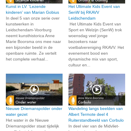
Kunst in LV: 'Lezende
Het Ultimate Kids Event van
kinderen' van Marian Gobius
SenW bij RKAVV
In deel 5 van onze serie over
Leidschendam
kunstwerken in
Het Ultimate Kids Event van
Leidschendam-Voorburg
Sport en Welzijn (SenW) trok
neemt kunsthistorica Anne
woensdag veel jonge
Marie Boorsma ons mee naar
bezoekers naar
een bijzonder beeld in de
voetbalvereniging RKAVV. Het
openbare ruimte. Ze vertelt
evenement bood een
het complete verhaal...
dynamische mix van sport,
cultuur en...
Nieuwe Driemanspolder onder
Wandeling langs beelden van
water gezet
Albert Termote deel 4
Het water in de Nieuwe
Ruiterstandbeeld van Corbulo
Driemanspolder staat tijdelijk
In deel vier van de Midvliet-