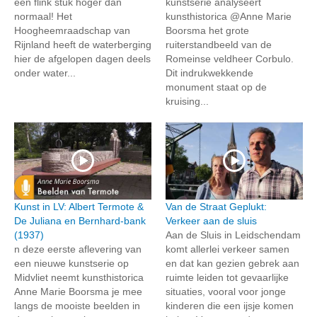
een flink stuk hoger dan
kunstserie analyseert
normaal! Het
kunsthistorica @Anne Marie
Hoogheemraadschap van
Boorsma het grote
Rijnland heeft de waterberging
ruiterstandbeeld van de
hier de afgelopen dagen deels
Romeinse veldheer Corbulo.
onder water...
Dit indrukwekkende
monument staat op de
kruising...
Kunst in LV: Albert Termote &
Van de Straat Geplukt:
De Juliana en Bernhard-bank
Verkeer aan de sluis
(1937)
Aan de Sluis in Leidschendam
n deze eerste aflevering van
komt allerlei verkeer samen
een nieuwe kunstserie op
en dat kan gezien gebrek aan
Midvliet neemt kunsthistorica
ruimte leiden tot gevaarlijke
Anne Marie Boorsma je mee
situaties, vooral voor jonge
langs de mooiste beelden in
kinderen die een ijsje komen