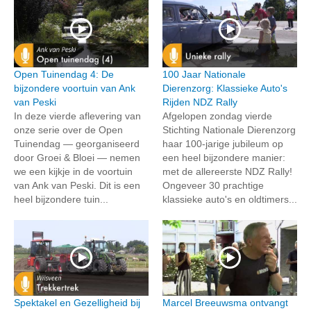
Open Tuinendag 4: De
100 Jaar Nationale
bijzondere voortuin van Ank
Dierenzorg: Klassieke Auto's
van Peski
Rijden NDZ Rally
In deze vierde aflevering van
Afgelopen zondag vierde
onze serie over de Open
Stichting Nationale Dierenzorg
Tuinendag — georganiseerd
haar 100-jarige jubileum op
door Groei & Bloei — nemen
een heel bijzondere manier:
we een kijkje in de voortuin
met de allereerste NDZ Rally!
van Ank van Peski. Dit is een
Ongeveer 30 prachtige
heel bijzondere tuin...
klassieke auto's en oldtimers...
Spektakel en Gezelligheid bij
Marcel Breeuwsma ontvangt