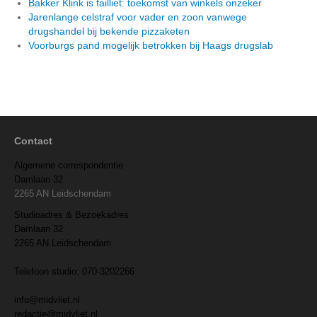
Bakker Klink is failliet: toekomst van winkels onzeker
Jarenlange celstraf voor vader en zoon vanwege
drugshandel bij bekende pizzaketen
Voorburgs pand mogelijk betrokken bij Haags drugslab
Contact
Algemene correspondentie
Damlaan 32
2265 AN Leidschendam
Studioadres & Bezoekadres
Damlaan 32
2265 AN Leidschendam
Telefoon studio: 070-3202266
info@midvliet.nl
redactie@midvliet.nl