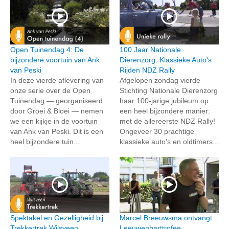
Open Tuinendag 4: De
100 Jaar Nationale
bijzondere voortuin van Ank
Dierenzorg: Klassieke Auto's
van Peski
Rijden NDZ Rally
In deze vierde aflevering van
Afgelopen zondag vierde
onze serie over de Open
Stichting Nationale Dierenzorg
Tuinendag — georganiseerd
haar 100-jarige jubileum op
door Groei & Bloei — nemen
een heel bijzondere manier:
we een kijkje in de voortuin
met de allereerste NDZ Rally!
van Ank van Peski. Dit is een
Ongeveer 30 prachtige
heel bijzondere tuin...
klassieke auto's en oldtimers...
Spektakel en Gezelligheid bij
Marcel Breeuwsma ontvangt
Trekkertrek Wilsveen
Leeuwenharttrofee