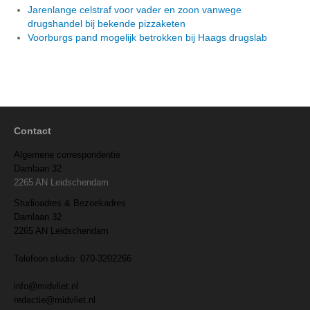
Jarenlange celstraf voor vader en zoon vanwege
drugshandel bij bekende pizzaketen
Voorburgs pand mogelijk betrokken bij Haags drugslab
Contact
Algemene correspondentie
Damlaan 32
2265 AN Leidschendam
Studioadres & Bezoekadres
Damlaan 32
2265 AN Leidschendam
Telefoon studio: 070-3202266
info@midvliet.nl
redactie@midvliet.nl