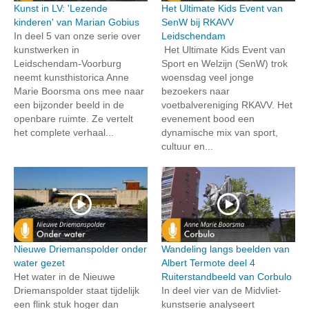
Kunst in LV: 'Lezende
Het Ultimate Kids Event van
kinderen' van Marian Gobius
SenW bij RKAVV
In deel 5 van onze serie over
Leidschendam
kunstwerken in
Het Ultimate Kids Event van
Leidschendam-Voorburg
Sport en Welzijn (SenW) trok
neemt kunsthistorica Anne
woensdag veel jonge
Marie Boorsma ons mee naar
bezoekers naar
een bijzonder beeld in de
voetbalvereniging RKAVV. Het
openbare ruimte. Ze vertelt
evenement bood een
het complete verhaal...
dynamische mix van sport,
cultuur en...
Nieuwe Driemanspolder onder
Wandeling langs beelden van
water gezet
Albert Termote deel 4
Het water in de Nieuwe
Ruiterstandbeeld van Corbulo
Driemanspolder staat tijdelijk
In deel vier van de Midvliet-
een flink stuk hoger dan
kunstserie analyseert