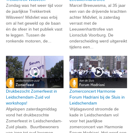
Zondag was het weer tijd voor
Marcel Breeuwsma, al 35 jaar
de jaarlijkse Trekkertrek
een van de drijvende krachten
Wilsveen! Midvliet was erbij
achter Midvliet, is zaterdag
om al het geweld op de baan
verrast met de
én de sfeer in het publiek vast
Leeuwenharttrofee van
te leggen. Tussen de
Lionsclub Voorburg. De
ronkende motoren, de...
onderscheiding werd uitgereikt
tijdens een...
Drukbezocht Zomerfeest in
Zomerconcert Harmonie
Leidschendam-Zuid vol
Forum Hadriani bij de Sluis in
workshops!
Leidschendam
Afgelopen zaterdagmiddag
Vrijdagavond stroomde de
vond het drukbezochte
kade in Leidschendam vol
Zomerfeest in Leidschendam-
voor het jaarlijkse
Zuid plaats. Buurtbewoners
zomerconcert van Harmonie
van jong tot oud kwamen
Forum Hadriani. Het werd een