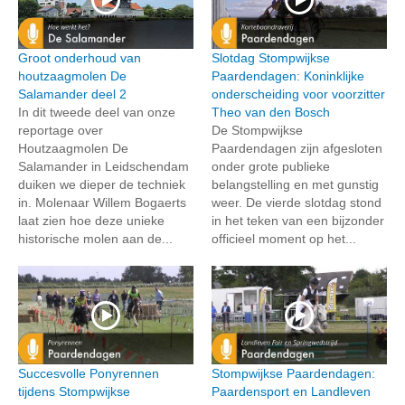
Groot onderhoud van
Slotdag Stompwijkse
houtzaagmolen De
Paardendagen: Koninklijke
Salamander deel 2
onderscheiding voor voorzitter
In dit tweede deel van onze
Theo van den Bosch
reportage over
De Stompwijkse
Houtzaagmolen De
Paardendagen zijn afgesloten
Salamander in Leidschendam
onder grote publieke
duiken we dieper de techniek
belangstelling en met gunstig
in. Molenaar Willem Bogaerts
weer. De vierde slotdag stond
laat zien hoe deze unieke
in het teken van een bijzonder
historische molen aan de...
officieel moment op het...
Succesvolle Ponyrennen
Stompwijkse Paardendagen:
tijdens Stompwijkse
Paardensport en Landleven