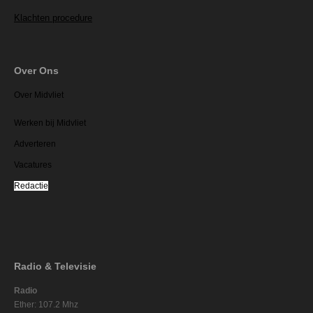
Klachten procedure
Over Ons
Over Midvliet
Werken bij Midvliet
Adverteren
Vacatures
Redactie
Radio & Televisie
Radio
Ether: 107.2 Mhz