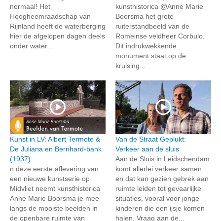
normaal! Het
kunsthistorica @Anne Marie
Hoogheemraadschap van
Boorsma het grote
Rijnland heeft de waterberging
ruiterstandbeeld van de
hier de afgelopen dagen deels
Romeinse veldheer Corbulo.
onder water...
Dit indrukwekkende
monument staat op de
kruising...
Kunst in LV: Albert Termote &
Van de Straat Geplukt:
De Juliana en Bernhard-bank
Verkeer aan de sluis
(1937)
Aan de Sluis in Leidschendam
n deze eerste aflevering van
komt allerlei verkeer samen
een nieuwe kunstserie op
en dat kan gezien gebrek aan
Midvliet neemt kunsthistorica
ruimte leiden tot gevaarlijke
Anne Marie Boorsma je mee
situaties, vooral voor jonge
langs de mooiste beelden in
kinderen die een ijsje komen
de openbare ruimte van
halen. Vraag aan de...