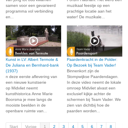
samen voor een gevarieerd
muzikaal feestje op een
programma vol verbinding
prachtige locatie aan het
en...
water! De muzikale...
Kunst in LV: Albert Termote &
Paardenkracht in de Polder:
De Juliana en Bernhard-bank
Op Bezoek bij Team Vader!
(1937)
Binnenkort zijn de
n deze eerste aflevering van
Stompwijkse Paardendagen.
een nieuwe kunstserie
In deze video neemt de lokale
op Midvliet neemt
omroep Midvliet alvast een
kunsthistorica Anne Marie
exclusief kijkje achter de
Boorsma je mee langs de
schermen bij Team Vader. We
mooiste beelden in de
zien van dichtbij hoe de
openbare ruimte van...
paarden worden...
Start
Vorige
1
2
3
4
5
6
7
8