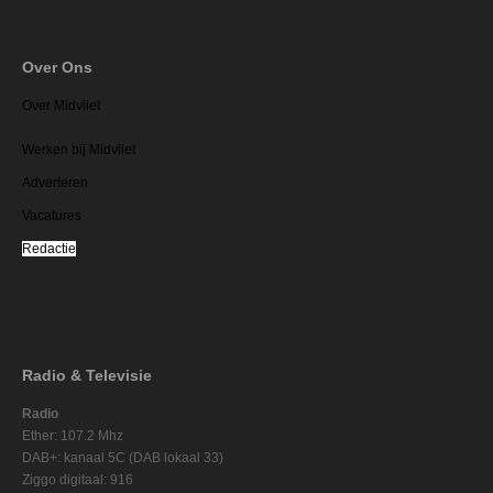
Over Ons
Over Midvliet
Werken bij Midvliet
Adverteren
Vacatures
Redactie
Radio & Televisie
Radio
Ether: 107.2 Mhz
DAB+: kanaal 5C (DAB lokaal 33)
Ziggo digitaal: 916