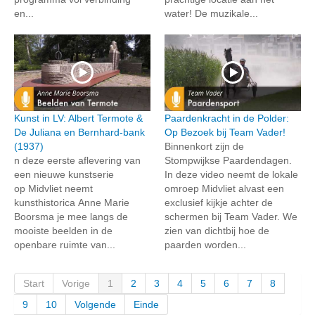
en...
water! De muzikale...
Kunst in LV: Albert Termote &
Paardenkracht in de Polder:
De Juliana en Bernhard-bank
Op Bezoek bij Team Vader!
(1937)
Binnenkort zijn de
n deze eerste aflevering van
Stompwijkse Paardendagen.
een nieuwe kunstserie
In deze video neemt de lokale
op Midvliet neemt
omroep Midvliet alvast een
kunsthistorica Anne Marie
exclusief kijkje achter de
Boorsma je mee langs de
schermen bij Team Vader. We
mooiste beelden in de
zien van dichtbij hoe de
openbare ruimte van...
paarden worden...
Start
Vorige
1
2
3
4
5
6
7
8
9
10
Volgende
Einde