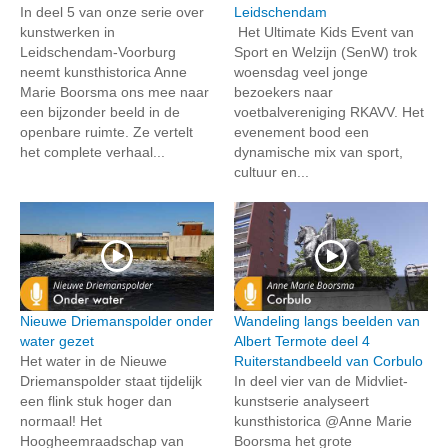
In deel 5 van onze serie over
Leidschendam
kunstwerken in
Het Ultimate Kids Event van
Leidschendam-Voorburg
Sport en Welzijn (SenW) trok
neemt kunsthistorica Anne
woensdag veel jonge
Marie Boorsma ons mee naar
bezoekers naar
een bijzonder beeld in de
voetbalvereniging RKAVV. Het
openbare ruimte. Ze vertelt
evenement bood een
het complete verhaal...
dynamische mix van sport,
cultuur en...
Nieuwe Driemanspolder onder
Wandeling langs beelden van
water gezet
Albert Termote deel 4
Het water in de Nieuwe
Ruiterstandbeeld van Corbulo
Driemanspolder staat tijdelijk
In deel vier van de Midvliet-
een flink stuk hoger dan
kunstserie analyseert
normaal! Het
kunsthistorica @Anne Marie
Hoogheemraadschap van
Boorsma het grote