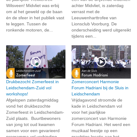
Wilsveen! Midvliet was erbij
achter Midvliet, is zaterdag
om al het geweld op de baan
verrast met de
én de sfeer in het publiek vast
Leeuwenharttrofee van
te leggen. Tussen de
Lionsclub Voorburg. De
ronkende motoren, de...
onderscheiding werd uitgereikt
tijdens een...
Drukbezocht Zomerfeest in
Zomerconcert Harmonie
Leidschendam-Zuid vol
Forum Hadriani bij de Sluis in
workshops!
Leidschendam
Afgelopen zaterdagmiddag
Vrijdagavond stroomde de
vond het drukbezochte
kade in Leidschendam vol
Zomerfeest in Leidschendam-
voor het jaarlijkse
Zuid plaats. Buurtbewoners
zomerconcert van Harmonie
van jong tot oud kwamen
Forum Hadriani. Het werd een
samen voor een gevarieerd
muzikaal feestje op een
programma vol verbinding
prachtige locatie aan het