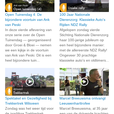
Open Tuinendag 4: De
100 Jaar Nationale
bijzondere voortuin van Ank
Dierenzorg: Klassieke Auto's
van Peski
Rijden NDZ Rally
In deze vierde aflevering van
Afgelopen zondag vierde
onze serie over de Open
Stichting Nationale Dierenzorg
Tuinendag — georganiseerd
haar 100-jarige jubileum op
door Groei & Bloei — nemen
een heel bijzondere manier:
we een kijkje in de voortuin
met de allereerste NDZ Rally!
van Ank van Peski. Dit is een
Ongeveer 30 prachtige
heel bijzondere tuin...
klassieke auto's en oldtimers...
Spektakel en Gezelligheid bij
Marcel Breeuwsma ontvangt
Trekkertrek Wilsveen
Leeuwenharttrofee
Zondag was het weer tijd voor
Marcel Breeuwsma, al 35 jaar
de jaarlijkse Trekkertrek
een van de drijvende krachten