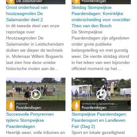
Groot onderhoud van
Slotdag Stompwijkse
houtzaagmolen De
Paardendagen: Koninklijke
Salamander deel 2
onderscheiding voor voorzitter
In dit tweede deel van onze
Theo van den Bosch
reportage over
De Stompwijkse
Houtzaagmolen De
Paardendagen zijn afgesloten
Salamander in Leidschendam
onder grote publieke
duiken we dieper de techniek
belangstelling en met gunstig
in. Molenaar Willem Bogaerts
weer. De vierde slotdag stond
laat zien hoe deze unieke
in het teken van een bijzonder
historische molen aan de...
officieel moment op het...
Succesvolle Ponyrennen
Stompwijkse Paardendagen:
tijdens Stompwijkse
Paardensport en Landleven
Paardendagen
Fair (Dag 2)
Heerlijk weer, volle tribunes en
Sport en lokale gezelligheid