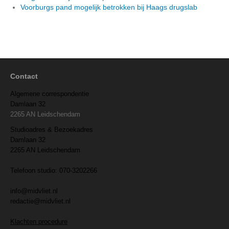
Voorburgs pand mogelijk betrokken bij Haags drugslab
Contact
Algemene correspondentie
Damlaan 32
2265 AN Leidschendam
Studioadres & Bezoekadres
Damlaan 32
2265 AN Leidschendam
Telefoon studio: 070-3202266
info@midvliet.nl
redactie@midvliet.nl
Klachten procedure