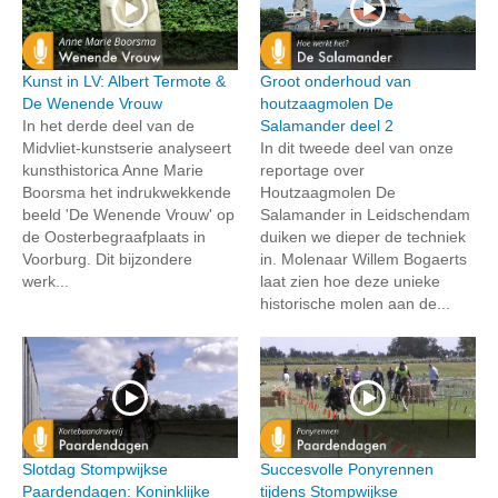
Kunst in LV: Albert Termote &
Groot onderhoud van
De Wenende Vrouw
houtzaagmolen De
In het derde deel van de
Salamander deel 2
Midvliet-kunstserie analyseert
In dit tweede deel van onze
kunsthistorica Anne Marie
reportage over
Boorsma het indrukwekkende
Houtzaagmolen De
beeld 'De Wenende Vrouw' op
Salamander in Leidschendam
de Oosterbegraafplaats in
duiken we dieper de techniek
Voorburg. Dit bijzondere
in. Molenaar Willem Bogaerts
werk...
laat zien hoe deze unieke
historische molen aan de...
Slotdag Stompwijkse
Succesvolle Ponyrennen
Paardendagen: Koninklijke
tijdens Stompwijkse