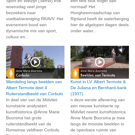
Sport en Welzijn (SenW) trok
een flink stuk hoger dan
woensdag veel jonge
normaal! Het
bezoekers naar
Hoogheemraadschap van
voetbalvereniging RKAVV. Het
Rijnland heeft de waterberging
evenement bood een
hier de afgelopen dagen deels
dynamische mix van sport,
onder water...
cultuur en...
Wandeling langs beelden van
Kunst in LV: Albert Termote &
Albert Termote deel 4
De Juliana en Bernhard-bank
Ruiterstandbeeld van Corbulo
(1937)
In deel vier van de Midvliet-
n deze eerste aflevering van
kunstserie analyseert
een nieuwe kunstserie op
kunsthistorica @Anne Marie
Midvliet neemt kunsthistorica
Boorsma het grote
Anne Marie Boorsma je mee
ruiterstandbeeld van de
langs de mooiste beelden in
Romeinse veldheer Corbulo.
de openbare ruimte van