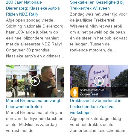
100 Jaar Nationale
Spektakel en Gezelligheid bij
Dierenzorg: Klassieke Auto's
Trekkertrek Wilsveen
Rijden NDZ Rally
Zondag was het weer tijd voor
Afgelopen zondag vierde
de jaarlijkse Trekkertrek
Stichting Nationale Dierenzorg
Wilsveen! Midvliet was erbij
haar 100-jarige jubileum op
om al het geweld op de baan
een heel bijzondere manier:
én de sfeer in het publiek vast
met de allereerste NDZ Rally!
te leggen. Tussen de
Ongeveer 30 prachtige
ronkende motoren, de...
klassieke auto's en oldtimers...
Marcel Breeuwsma ontvangt
Drukbezocht Zomerfeest in
Leeuwenharttrofee
Leidschendam-Zuid vol
Marcel Breeuwsma, al 35 jaar
workshops!
een van de drijvende krachten
Afgelopen zaterdagmiddag
achter Midvliet, is zaterdag
vond het drukbezochte
verrast met de
Zomerfeest in Leidschendam-