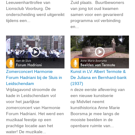
Leeuwenharttrofee van
Zuid plaats. Buurtbewoners
Lionsclub Voorburg. De
van jong tot oud kwamen
onderscheiding werd uitgereikt
samen voor een gevarieerd
tijdens een...
programma vol verbinding
en...
Zomerconcert Harmonie
Kunst in LV: Albert Termote &
Forum Hadriani bij de Sluis in
De Juliana en Bernhard-bank
Leidschendam
(1937)
Vrijdagavond stroomde de
n deze eerste aflevering van
kade in Leidschendam vol
een nieuwe kunstserie
voor het jaarlijkse
op Midvliet neemt
zomerconcert van Harmonie
kunsthistorica Anne Marie
Forum Hadriani. Het werd een
Boorsma je mee langs de
muzikaal feestje op een
mooiste beelden in de
prachtige locatie aan het
openbare ruimte van...
water! De muzikale...