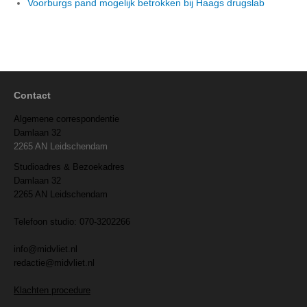
Voorburgs pand mogelijk betrokken bij Haags drugslab
Contact
Algemene correspondentie
Damlaan 32
2265 AN Leidschendam
Studioadres & Bezoekadres
Damlaan 32
2265 AN Leidschendam
Telefoon studio: 070-3202266
info@midvliet.nl
redactie@midvliet.nl
Klachten procedure