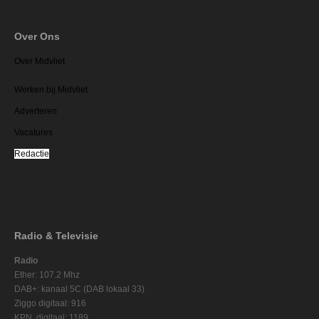
Over Ons
Over Midvliet
Werken bij Midvliet
Adverteren
Vacatures
Redactie
Radio & Televisie
Radio
Ether: 107.2 Mhz
DAB+: kanaal 5C (DAB lokaal 33)
Ziggo digitaal: 916
KPN digitaal: 1189