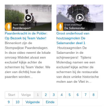
Paardenkracht in de Polder:
Groot onderhoud van
Op Bezoek bij Team Vader!
houtzaagmolen De
Binnenkort zijn de
Salamander deel 1
Stompwijkse Paardendagen.
Houtzaagmolen De
In deze video neemt de lokale
Salamander in de
omroep Midvliet alvast een
schijnwerpers! Tijdens
exclusief kijkje achter de
Molendag namen we een
schermen bij Team Vader. We
exclusief kijkje achter de
zien van dichtbij hoe de
schermen bij de restauratie
paarden worden...
van deze unieke historische
molen aan de Vliet in...
Start
Vorige
1
2
3
4
5
6
7
8
9
10
Volgende
Einde