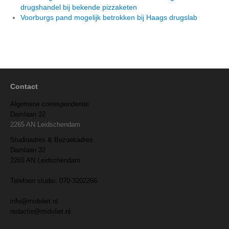
drugshandel bij bekende pizzaketen
Voorburgs pand mogelijk betrokken bij Haags drugslab
Contact
Algemene correspondentie
Damlaan 32
2265 AN Leidschendam
Studioadres & Bezoekadres
Damlaan 32
2265 AN Leidschendam
Telefoon studio: 070-3202266
info@midvliet.nl
redactie@midvliet.nl