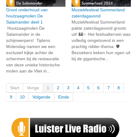
Groot onderhoud van
Muziekfestival Summerland
houtzaagmolen De
zaterdagavond
Salamander deel 1
Muziekfestival Summerland
Houtzaagmolen De
pakte zaterdagavond groots
Salamander in de
uit! 🏰✨ Het festivalterrein was
schijnwerpers! Tijdens
volledig omgetoverd in een
Molendag namen we een
prachtig ridder-thema. 🛡️
exclusief kijkje achter de
Bezoekers keken hun ogen uit
schermen bij de restauratie
bij de gigantische...
van deze unieke historische
molen aan de Vliet in...
Start
Vorige
1
2
3
4
5
6
7
8
9
10
Volgende
Einde