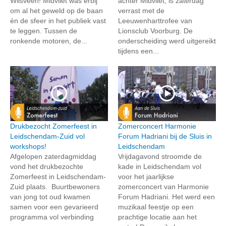
Wilsveen! Midvliet was erbij
achter Midvliet, is zaterdag
om al het geweld op de baan
verrast met de
én de sfeer in het publiek vast
Leeuwenharttrofee van
te leggen. Tussen de
Lionsclub Voorburg. De
ronkende motoren, de...
onderscheiding werd uitgereikt
tijdens een...
Drukbezocht Zomerfeest in
Zomerconcert Harmonie
Leidschendam-Zuid vol
Forum Hadriani bij de Sluis in
workshops!
Leidschendam
Afgelopen zaterdagmiddag
Vrijdagavond stroomde de
vond het drukbezochte
kade in Leidschendam vol
Zomerfeest in Leidschendam-
voor het jaarlijkse
Zuid plaats. Buurtbewoners
zomerconcert van Harmonie
van jong tot oud kwamen
Forum Hadriani. Het werd een
samen voor een gevarieerd
muzikaal feestje op een
programma vol verbinding
prachtige locatie aan het