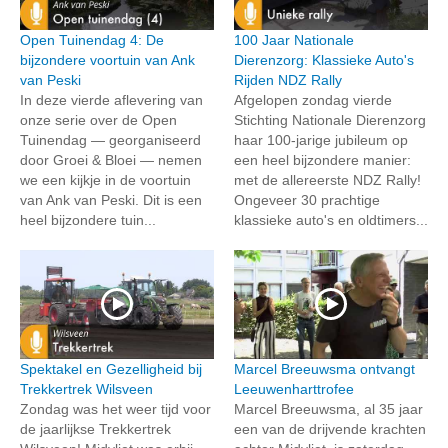
Open Tuinendag 4: De
100 Jaar Nationale
bijzondere voortuin van Ank
Dierenzorg: Klassieke Auto's
van Peski
Rijden NDZ Rally
In deze vierde aflevering van
Afgelopen zondag vierde
onze serie over de Open
Stichting Nationale Dierenzorg
Tuinendag — georganiseerd
haar 100-jarige jubileum op
door Groei & Bloei — nemen
een heel bijzondere manier:
we een kijkje in de voortuin
met de allereerste NDZ Rally!
van Ank van Peski. Dit is een
Ongeveer 30 prachtige
heel bijzondere tuin...
klassieke auto's en oldtimers...
Spektakel en Gezelligheid bij
Marcel Breeuwsma ontvangt
Trekkertrek Wilsveen
Leeuwenharttrofee
Zondag was het weer tijd voor
Marcel Breeuwsma, al 35 jaar
de jaarlijkse Trekkertrek
een van de drijvende krachten