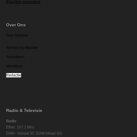
Klachten procedure
Over Ons
Over Midvliet
Werken bij Midvliet
Adverteren
Vacatures
Redactie
Radio & Televisie
Radio
Ether: 107.2 Mhz
DAB+: kanaal 5C (DAB lokaal 33)