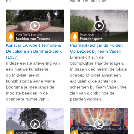
en...
water! De muzikale...
Kunst in LV: Albert Termote &
Paardenkracht in de Polder:
De Juliana en Bernhard-bank
Op Bezoek bij Team Vader!
(1937)
Binnenkort zijn de
n deze eerste aflevering van
Stompwijkse Paardendagen.
een nieuwe kunstserie
In deze video neemt de lokale
op Midvliet neemt
omroep Midvliet alvast een
kunsthistorica Anne Marie
exclusief kijkje achter de
Boorsma je mee langs de
schermen bij Team Vader. We
mooiste beelden in de
zien van dichtbij hoe de
openbare ruimte van...
paarden worden...