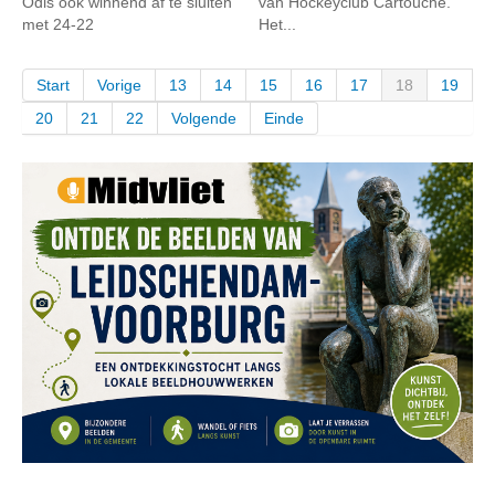
Odis ook winnend af te sluiten
van Hockeyclub Cartouche.
met 24-22
Het...
Start
Vorige
13
14
15
16
17
18
19
20
21
22
Volgende
Einde