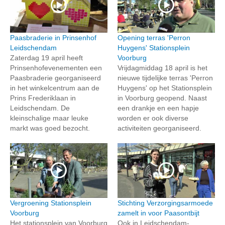
Paasbraderie in Prinsenhof
Opening terras 'Perron
Leidschendam
Huygens' Stationsplein
Zaterdag 19 april heeft
Voorburg
Prinsenhofevenementen een
Vrijdagmiddag 18 april is het
Paasbraderie georganiseerd
nieuwe tijdelijke terras 'Perron
in het winkelcentrum aan de
Huygens' op het Stationsplein
Prins Frederiklaan in
in Voorburg geopend. Naast
Leidschendam. De
een drankje en een hapje
kleinschalige maar leuke
worden er ook diverse
markt was goed bezocht.
activiteiten georganiseerd.
Vergroening Stationsplein
Stichting Verzorgingsarmoede
Voorburg
zamelt in voor Paasontbijt
Het stationsplein van Voorburg
Ook in Leidschendam-