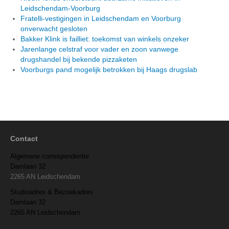
Leidschendam-Voorburg
Fratelli-vestigingen in Leidschendam en Voorburg
onverwacht gesloten
Bakker Klink is failliet: toekomst van winkels onzeker
Jarenlange celstraf voor vader en zoon vanwege
drugshandel bij bekende pizzaketen
Voorburgs pand mogelijk betrokken bij Haags drugslab
Contact
Algemene correspondentie
Damlaan 32
2265 AN Leidschendam
Studioadres & Bezoekadres
Damlaan 32
2265 AN Leidschendam