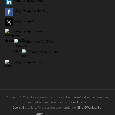
V
olg ons op L
inkedIn
Volg ons op Facebook
Volg ons op X
Volg ons op Instagram
Volg
ons op
YouTube
Volg ons op TikTok
Volg ons op Bluesky
Copyright © 2026 Laatste nieuws uit Leidschendam-Voorburg. Alle rechten
voorbehouden. Designed by
JoomlArt.com
.
Joomla!
is vrije software uitgegeven onder de
GNU/GPL licentie.