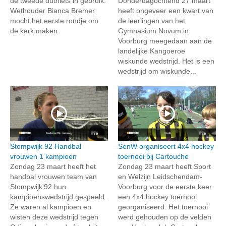
de tweede duofiets in gebruik.
Donderdagochtend 27 maart
Wethouder Bianca Bremer
heeft ongeveer een kwart van
mocht het eerste rondje om
de leerlingen van het
de kerk maken.
Gymnasium Novum in
Voorburg meegedaan aan de
landelijke Kangoeroe
wiskunde wedstrijd. Het is een
wedstrijd om wiskunde...
Stompwijk 92 Handbal
SenW organiseert 4x4 hockey
vrouwen 1 kampioen
toernooi bij Cartouche
Zondag 23 maart heeft het
Zondag 23 maart heeft Sport
handbal vrouwen team van
en Welzijn Leidschendam-
Stompwijk'92 hun
Voorburg voor de eerste keer
kampioenswedstrijd gespeeld.
een 4x4 hockey toernooi
Ze waren al kampioen en
georganiseerd. Het toernooi
wisten deze wedstrijd tegen
werd gehouden op de velden