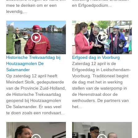
mee te denken om er een
en Erfgoedpodium...
levendig,...
Historische Trekvaartdag bij
Erfgoed dag in Voorburg
Houtzaagmolen De
Zaterdag 12 april is de
Salamander
Erfgoeddag in Leidschendam-
Op zaterdag 12 april heeft
Voorburg. Traditioneel begint
Meindert Stolk, gedeputeerde
de dag met het in werking
van de Provincie Zuid-Holland,
stellen van de waterpomp in
de Historische Trekvaartdag
de Herenstraat door de
geopend bij Houtzaagmolen
wethouders. De partners van
De Salamander. Er was veel
het...
te doen zoals een rondvaart...