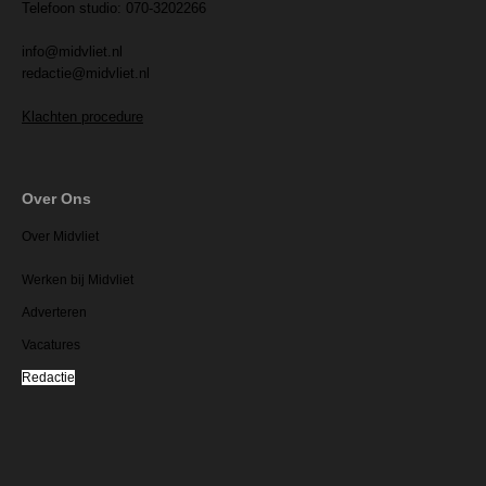
Telefoon studio: 070-3202266
info@midvliet.nl
redactie@midvliet.nl
Klachten procedure
Over Ons
Over Midvliet
Werken bij Midvliet
Adverteren
Vacatures
Redactie