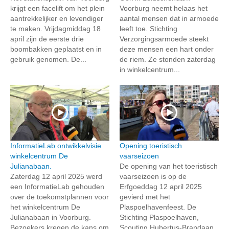
krijgt een facelift om het plein
Voorburg neemt helaas het
aantrekkelijker en levendiger
aantal mensen dat in armoede
te maken. Vrijdagmiddag 18
leeft toe. Stichting
april zijn de eerste drie
Verzorgingsarmoede steekt
boombakken geplaatst en in
deze mensen een hart onder
gebruik genomen. De...
de riem. Ze stonden zaterdag
in winkelcentrum...
InformatieLab ontwikkelvisie
Opening toeristisch
winkelcentrum De
vaarseizoen
Julianabaan.
De opening van het toeristisch
Zaterdag 12 april 2025 werd
vaarseizoen is op de
een InformatieLab gehouden
Erfgoeddag 12 april 2025
over de toekomstplannen voor
gevierd met het
het winkelcentrum De
Plaspoelhavenfeest. De
Julianabaan in Voorburg.
Stichting Plaspoelhaven,
Bezoekers kregen de kans om
Scouting Hubertus-Brandaan