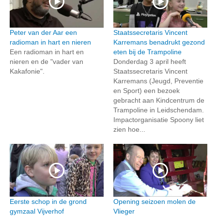
Peter van der Aar een
Staatssecretaris Vincent
radioman in hart en nieren
Karremans benadrukt gezond
Een radioman in hart en
eten bij de Trampoline
nieren en de "vader van
Donderdag 3 april heeft
Kakafonie".
Staatssecretaris Vincent
Karremans (Jeugd, Preventie
en Sport) een bezoek
gebracht aan Kindcentrum de
Trampoline in Leidschendam.
Impactorganisatie Spoony liet
zien hoe...
Eerste schop in de grond
Opening seizoen molen de
gymzaal Vijverhof
Vlieger