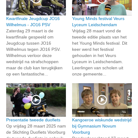
Kwartfinale Jeugdcup JO16
Young Minds festival Veurs
Wilhelmus - JO16 PSV
Lyceum Leidschendam
Zaterdag 29 maart is de
Vrijdag 28 maart vond de
kwartfinale gespeeld om
tweede editie plaats van het
Jeugdcup tussen JO16
het Young Minds festival. Dit
Wilhelmus tegen JO16 PSV.
keer werd het festival
Wilhelmus verloor deze
gehouden in het Veurs
wedstrijd na strafschoppen
Lyceum in Leidschendam.
maar de club kan terugkijken
Leerlingen van scholen uit
op een fantastische...
onze gemeente...
Presentatie tweede duofiets
Kangoeroe wiskunde wedstrijd
Op vrijdag 28 maart 2025 nam
bij Gymnasium Novum
de Stichting Duofiets Voorburg
Voorburg