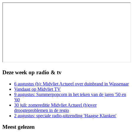
Deze week op radio & tv
6 augustus (h): Midvliet Actueel over duinbrand in Wassenaar
Vandaag op Midvliet TV
9 augustus: Summerpopcorn in het teken van de jaren '50 en
'60
30 juli: zomereditie Midvliet Actueel (h)over
droogteproblemen in de regio
2 augustus: speciale radio-uitzending 'Haagse Klanken'
Meest gelezen