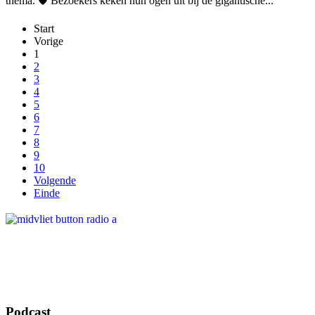
thema. 🛡️ Bezoekers keken hun ogen uit bij de gigantische...
Start
Vorige
1
2
3
4
5
6
7
8
9
10
Volgende
Einde
Podcast