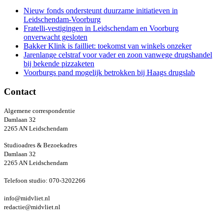
Nieuw fonds ondersteunt duurzame initiatieven in
Leidschendam-Voorburg
Fratelli-vestigingen in Leidschendam en Voorburg
onverwacht gesloten
Bakker Klink is failliet: toekomst van winkels onzeker
Jarenlange celstraf voor vader en zoon vanwege drugshandel
bij bekende pizzaketen
Voorburgs pand mogelijk betrokken bij Haags drugslab
Contact
Algemene correspondentie
Damlaan 32
2265 AN Leidschendam
Studioadres & Bezoekadres
Damlaan 32
2265 AN Leidschendam
Telefoon studio: 070-3202266
info@midvliet.nl
redactie@midvliet.nl