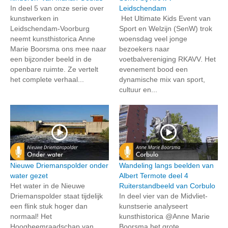
In deel 5 van onze serie over
Leidschendam
kunstwerken in
Het Ultimate Kids Event van
Leidschendam-Voorburg
Sport en Welzijn (SenW) trok
neemt kunsthistorica Anne
woensdag veel jonge
Marie Boorsma ons mee naar
bezoekers naar
een bijzonder beeld in de
voetbalvereniging RKAVV. Het
openbare ruimte. Ze vertelt
evenement bood een
het complete verhaal...
dynamische mix van sport,
cultuur en...
Nieuwe Driemanspolder onder
Wandeling langs beelden van
water gezet
Albert Termote deel 4
Het water in de Nieuwe
Ruiterstandbeeld van Corbulo
Driemanspolder staat tijdelijk
In deel vier van de Midvliet-
een flink stuk hoger dan
kunstserie analyseert
normaal! Het
kunsthistorica @Anne Marie
Hoogheemraadschap van
Boorsma het grote