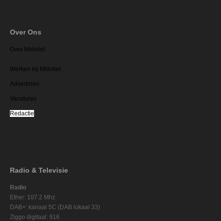
Over Ons
Over Midvliet
Werken bij Midvliet
Adverteren
Vacatures
Redactie
Radio & Televisie
Radio
Ether: 107.2 Mhz
DAB+: kanaal 5C (DAB lokaal 33)
Ziggo digitaal: 916