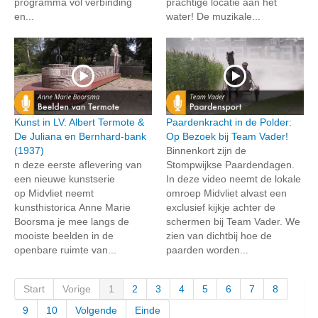
programma vol verbinding
prachtige locatie aan het
en...
water! De muzikale...
Kunst in LV: Albert Termote &
Paardenkracht in de Polder:
De Juliana en Bernhard-bank
Op Bezoek bij Team Vader!
(1937)
Binnenkort zijn de
n deze eerste aflevering van
Stompwijkse Paardendagen.
een nieuwe kunstserie
In deze video neemt de lokale
op Midvliet neemt
omroep Midvliet alvast een
kunsthistorica Anne Marie
exclusief kijkje achter de
Boorsma je mee langs de
schermen bij Team Vader. We
mooiste beelden in de
zien van dichtbij hoe de
openbare ruimte van...
paarden worden...
Start
Vorige
1
2
3
4
5
6
7
8
9
10
Volgende
Einde