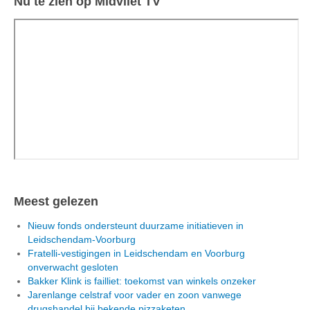
Nu te zien op Midvliet TV
Meest gelezen
Nieuw fonds ondersteunt duurzame initiatieven in
Leidschendam-Voorburg
Fratelli-vestigingen in Leidschendam en Voorburg
onverwacht gesloten
Bakker Klink is failliet: toekomst van winkels onzeker
Jarenlange celstraf voor vader en zoon vanwege
drugshandel bij bekende pizzaketen