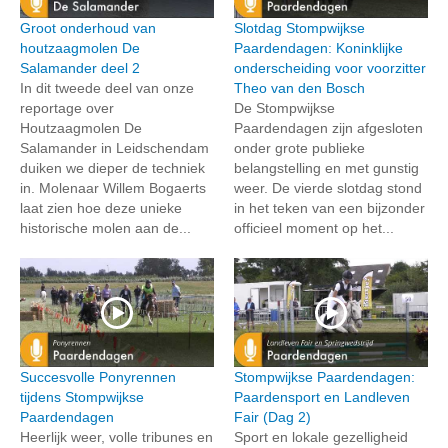
Groot onderhoud van
Slotdag Stompwijkse
houtzaagmolen De
Paardendagen: Koninklijke
Salamander deel 2
onderscheiding voor voorzitter
In dit tweede deel van onze
Theo van den Bosch
reportage over
De Stompwijkse
Houtzaagmolen De
Paardendagen zijn afgesloten
Salamander in Leidschendam
onder grote publieke
duiken we dieper de techniek
belangstelling en met gunstig
in. Molenaar Willem Bogaerts
weer. De vierde slotdag stond
laat zien hoe deze unieke
in het teken van een bijzonder
historische molen aan de...
officieel moment op het...
Succesvolle Ponyrennen
Stompwijkse Paardendagen:
tijdens Stompwijkse
Paardensport en Landleven
Paardendagen
Fair (Dag 2)
Heerlijk weer, volle tribunes en
Sport en lokale gezelligheid