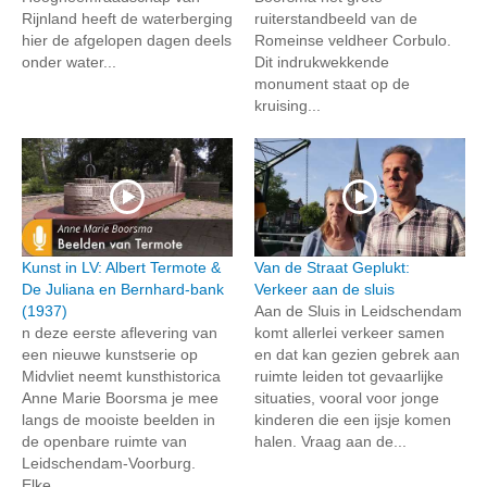
Rijnland heeft de waterberging
ruiterstandbeeld van de
hier de afgelopen dagen deels
Romeinse veldheer Corbulo.
onder water...
Dit indrukwekkende
monument staat op de
kruising...
Kunst in LV: Albert Termote &
Van de Straat Geplukt:
De Juliana en Bernhard-bank
Verkeer aan de sluis
(1937)
Aan de Sluis in Leidschendam
n deze eerste aflevering van
komt allerlei verkeer samen
een nieuwe kunstserie op
en dat kan gezien gebrek aan
Midvliet neemt kunsthistorica
ruimte leiden tot gevaarlijke
Anne Marie Boorsma je mee
situaties, vooral voor jonge
langs de mooiste beelden in
kinderen die een ijsje komen
de openbare ruimte van
halen. Vraag aan de...
Leidschendam-Voorburg.
Elke...