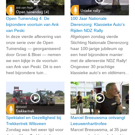
Open Tuinendag 4: De
100 Jaar Nationale
bijzondere voortuin van Ank
Dierenzorg: Klassieke Auto's
van Peski
Rijden NDZ Rally
In deze vierde aflevering van
Afgelopen zondag vierde
onze serie over de Open
Stichting Nationale Dierenzorg
Tuinendag — georganiseerd
haar 100-jarige jubileum op
door Groei & Bloei — nemen
een heel bijzondere manier:
we een kijkje in de voortuin
met de allereerste NDZ Rally!
van Ank van Peski. Dit is een
Ongeveer 30 prachtige
heel bijzondere tuin...
klassieke auto's en oldtimers...
Spektakel en Gezelligheid bij
Marcel Breeuwsma ontvangt
Trekkertrek Wilsveen
Leeuwenharttrofee
Zondag was het weer tijd voor
Marcel Breeuwsma, al 35 jaar