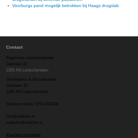
Voorburgs pand mogelijk betrokken bij Haags drugslab
Contact
Algemene correspondentie
Damlaan 32
2265 AN Leidschendam
Studioadres & Bezoekadres
Damlaan 32
2265 AN Leidschendam
Telefoon studio: 070-3202266
info@midvliet.nl
redactie@midvliet.nl
Klachten procedure