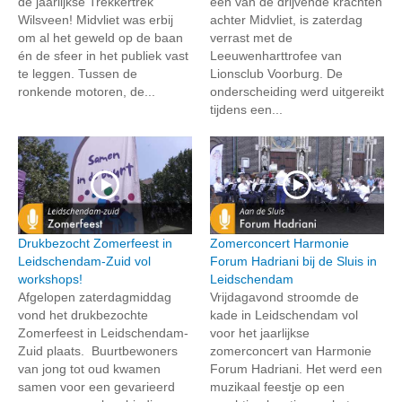
de jaarlijkse Trekkertrek
een van de drijvende krachten
Wilsveen! Midvliet was erbij
achter Midvliet, is zaterdag
om al het geweld op de baan
verrast met de
én de sfeer in het publiek vast
Leeuwenharttrofee van
te leggen. Tussen de
Lionsclub Voorburg. De
ronkende motoren, de...
onderscheiding werd uitgereikt
tijdens een...
Drukbezocht Zomerfeest in
Zomerconcert Harmonie
Leidschendam-Zuid vol
Forum Hadriani bij de Sluis in
workshops!
Leidschendam
Afgelopen zaterdagmiddag
Vrijdagavond stroomde de
vond het drukbezochte
kade in Leidschendam vol
Zomerfeest in Leidschendam-
voor het jaarlijkse
Zuid plaats. Buurtbewoners
zomerconcert van Harmonie
van jong tot oud kwamen
Forum Hadriani. Het werd een
samen voor een gevarieerd
muzikaal feestje op een