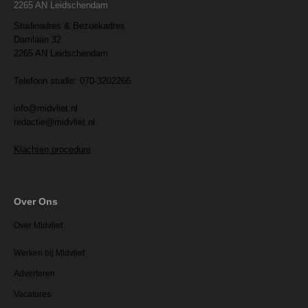
2265 AN Leidschendam
Studioadres & Bezoekadres
Damlaan 32
2265 AN Leidschendam
Telefoon studio: 070-3202266
info@midvliet.nl
redactie@midvliet.nl
Klachten procedure
Over Ons
Over Midvliet
Werken bij Midvliet
Adverteren
Vacatures