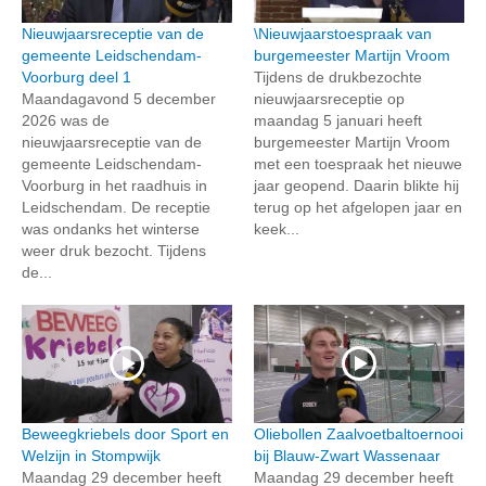
Nieuwjaarsreceptie van de
\Nieuwjaarstoespraak van
gemeente Leidschendam-
burgemeester Martijn Vroom
Voorburg deel 1
Tijdens de drukbezochte
Maandagavond 5 december
nieuwjaarsreceptie op
2026 was de
maandag 5 januari heeft
nieuwjaarsreceptie van de
burgemeester Martijn Vroom
gemeente Leidschendam-
met een toespraak het nieuwe
Voorburg in het raadhuis in
jaar geopend. Daarin blikte hij
Leidschendam. De receptie
terug op het afgelopen jaar en
was ondanks het winterse
keek...
weer druk bezocht. Tijdens
de...
Beweegkriebels door Sport en
Oliebollen Zaalvoetbaltoernooi
Welzijn in Stompwijk
bij Blauw-Zwart Wassenaar
Maandag 29 december heeft
Maandag 29 december heeft